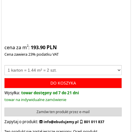
193.90
PLN
2
cena za m
:
Cena zawiera 23% podatku VAT
DO KOSZYKA
Wysyłka:
towar dostępny od 7 do 21 dni
towar na indywidualne zamówienie
Zamów ten produkt przez e-mail
Zapytaj o produkt:
info@ebudujemy.pl
801 011 837
Ten produkt nie został jeszcze oceniony.
Oceń produkt