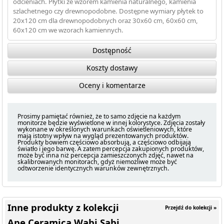
odcieniach. Płytki ze wzorem kamienia naturalnego, kamienia
szlachetnego czy drewnopodobne. Dostępne wymiary płytek to
20x120 cm dla drewnopodobnych oraz 30x60 cm, 60x60 cm,
60x120 cm we wzorach kamiennych.
Dostępność
Koszty dostawy
Oceny i komentarze
Prosimy pamiętać również, że to samo zdjęcie na każdym
monitorze będzie wyświetlone w innej kolorystyce. Zdjęcia zostały
wykonane w określonych warunkach oświetleniowych, które
mają istotny wpływ na wygląd prezentowanych produktów.
Produkty bowiem częściowo absorbują, a częściowo odbijają
światło i jego barwę. A zatem percepcja zakupionych produktów,
może być inna niż percepcja zamieszczonych zdjęć, nawet na
skalibrowanych monitorach, gdyż niemożliwe może być
odtworzenie identycznych warunków zewnętrznych.
Inne produkty z kolekcji
Przejdź do kolekcji »
Ape Ceramica Wabi Sabi