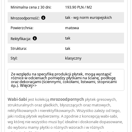
Minimalna cena z 30 dni:
193.90 PLN / M2
tak - wg norm europejskich
Mrozoodporność:
Powierzchnia:
matowa
tak
Rektyfikacja:
Struktura:
tak
Styl:
klasyczny
Ze względu na specyfikę produkcji płytek, mogą wystąpić
różnice w odcieniach pomiędzy płytkami na ścianę, podłogę
oraz dekoracjami (ściennymi, cokołami, listwami, stopnicami
itp.).
Więcej>>
Wabi-Sabi
jest kolekcją
mrozoodpornych
płytek gresowych,
strukturalnych oraz gładkich, błyszczących oraz matowych,
rektyfikowanych i nierektyfikowanych. Wszystko zależy od tego,
jaki rodzaj płytek wybierzemy. A zgodnie z koncepcją wabi-sabi,
wg której nie wszystko musi być idealne i doskonale dopasowane,
do wyboru mamy płytki o różnych wzorach i w różnych