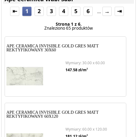
⇤
1
2
3
4
5
6
→
⇥
...
Strona 1 z 6.
Znaleziono 65 produktów
APE CERAMICA INVISIBLE GOLD GRES MATT
REKTYFIKOWANY 30X60
Wymiary: 30.00 x 60.00
2
147.58
zł/m
APE CERAMICA INVISIBLE GOLD GRES MATT
REKTYFIKOWANY 60X120
Wymiary: 60.00 x 120.00
2
181.12
zł/m