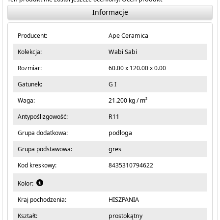
Informacje
Producent:
Ape Ceramica
Kolekcja:
Wabi Sabi
Rozmiar:
60.00 x 120.00 x 0.00
Gatunek:
G I
2
Waga:
21.200 kg / m
Antypoślizgowość:
R11
Grupa dodatkowa:
podłoga
Grupa podstawowa:
gres
Kod kreskowy:
8435310794622
Kolor:
Kraj pochodzenia:
HISZPANIA
Kształt:
prostokątny