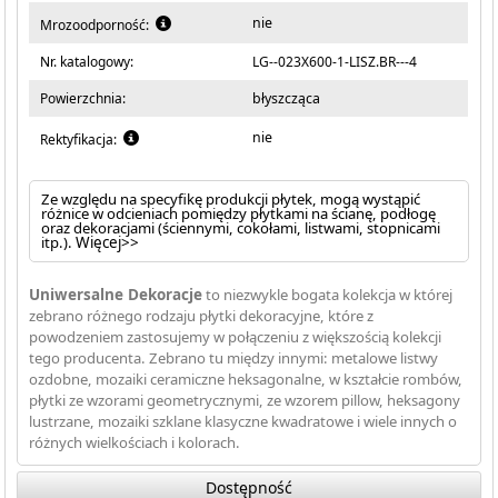
nie
Mrozoodporność:
Nr. katalogowy:
LG--023X600-1-LISZ.BR---4
Powierzchnia:
błyszcząca
nie
Rektyfikacja:
Ze względu na specyfikę produkcji płytek, mogą wystąpić
różnice w odcieniach pomiędzy płytkami na ścianę, podłogę
oraz dekoracjami (ściennymi, cokołami, listwami, stopnicami
itp.).
Więcej>>
Uniwersalne Dekoracje
to niezwykle bogata kolekcja w której
zebrano różnego rodzaju płytki dekoracyjne, które z
powodzeniem zastosujemy w połączeniu z większością kolekcji
tego producenta. Zebrano tu między innymi: metalowe listwy
ozdobne, mozaiki ceramiczne heksagonalne, w kształcie rombów,
płytki ze wzorami geometrycznymi, ze wzorem pillow, heksagony
lustrzane, mozaiki szklane klasyczne kwadratowe i wiele innych o
różnych wielkościach i kolorach.
Dostępność