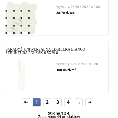
Wymiary: 26.60 x 26.60 x 0.80
88.70
zł/szt.
PARADYŻ UNIWERSALNA CEGIELKA BIANCO
STRUKTURA POŁYSK 6.5X29.8
Wymiary: 6.50 x 29.80 x 0.80
2
108.06
zł/m
⇤
1
2
3
4
→
⇥
Strona 1 z 4.
Znaleziono 44 produktów