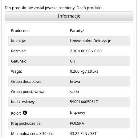
Ten produkt nie został jeszcze oceniony.
Oceń produkt
Informacje
Producent:
Paradyż
Kolekcja:
Uniwersalne Dekoracje
Rozmiar:
2.30 x 60.00 x 0.80
Gatunek:
G I
Waga:
0.260 kg / sztuka
Grupa dodatkowa:
listwa
Grupa podstawowa:
szkło
Kod kreskowy:
5900144050617
brązowy
Kolor:
Kraj pochodzenia:
POLSKA
Minimalna cena z 30 dni:
43.22 PLN / SZT