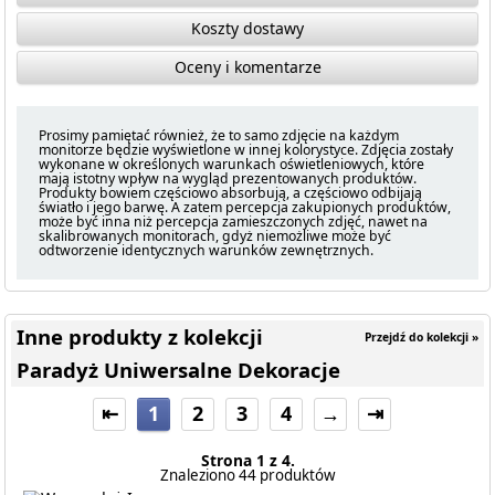
Koszty dostawy
Oceny i komentarze
Prosimy pamiętać również, że to samo zdjęcie na każdym
monitorze będzie wyświetlone w innej kolorystyce. Zdjęcia zostały
wykonane w określonych warunkach oświetleniowych, które
mają istotny wpływ na wygląd prezentowanych produktów.
Produkty bowiem częściowo absorbują, a częściowo odbijają
światło i jego barwę. A zatem percepcja zakupionych produktów,
może być inna niż percepcja zamieszczonych zdjęć, nawet na
skalibrowanych monitorach, gdyż niemożliwe może być
odtworzenie identycznych warunków zewnętrznych.
Inne produkty z kolekcji
Przejdź do kolekcji »
Paradyż Uniwersalne Dekoracje
⇤
1
2
3
4
→
⇥
Strona 1 z 4.
Znaleziono 44 produktów