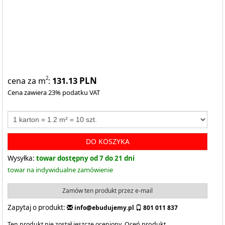
131.13
PLN
2
cena za m
:
Cena zawiera 23% podatku VAT
DO KOSZYKA
Wysyłka:
towar dostępny od 7 do 21 dni
towar na indywidualne zamówienie
Zamów ten produkt przez e-mail
Zapytaj o produkt:
info@ebudujemy.pl
801 011 837
Ten produkt nie został jeszcze oceniony.
Oceń produkt