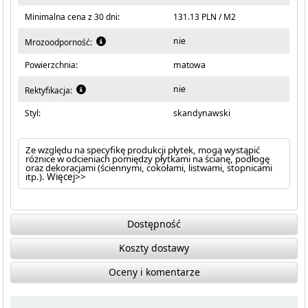
Minimalna cena z 30 dni:
131.13 PLN / M2
nie
Mrozoodporność:
Powierzchnia:
matowa
nie
Rektyfikacja:
Styl:
skandynawski
Ze względu na specyfikę produkcji płytek, mogą wystąpić
różnice w odcieniach pomiędzy płytkami na ścianę, podłogę
oraz dekoracjami (ściennymi, cokołami, listwami, stopnicami
itp.).
Więcej>>
Dostępność
Koszty dostawy
Oceny i komentarze