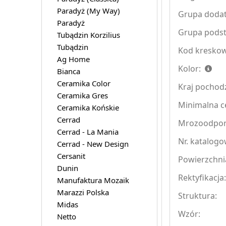
Paradyż (My Way)
Grupa doda
Paradyż
Grupa pods
Tubądzin Korzilius
Tubądzin
Kod kreskow
Ag Home
Kolor:
Bianca
Ceramika Color
Kraj pochod
Ceramika Gres
Minimalna ce
Ceramika Końskie
Cerrad
Mrozoodpo
Cerrad - La Mania
Nr. katalogo
Cerrad - New Design
Cersanit
Powierzchni
Dunin
Rektyfikacja
Manufaktura Mozaik
Marazzi Polska
Struktura:
Midas
Wzór:
Netto