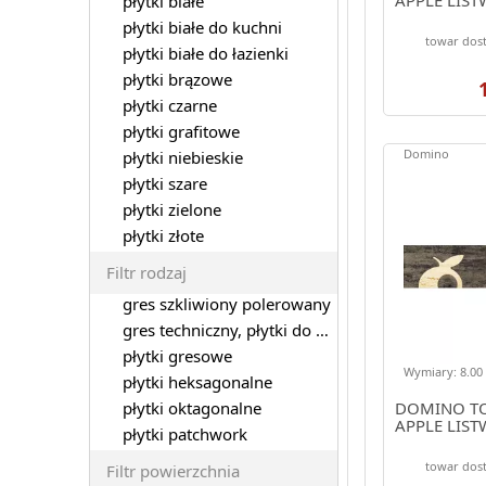
płytki białe
płytki białe do kuchni
towar dos
płytki białe do łazienki
płytki brązowe
płytki czarne
płytki grafitowe
Domino
płytki niebieskie
płytki szare
płytki zielone
płytki złote
Filtr rodzaj
gres szkliwiony polerowany
gres techniczny, płytki do garażu
płytki gresowe
Wymiary: 8.00 
płytki heksagonalne
płytki oktagonalne
DOMINO T
APPLE LIST
płytki patchwork
towar dos
Filtr powierzchnia