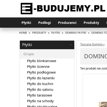
Płytki
Podłogi
Producenci
Produkty
HOME
»
PRODUKTY
»
PŁYTKI
»
DOMINO PŁYTKI
»
DOMINO T
Płytki
Toscana Domino »
Grupa
DOMINO 
Płytki klinkierowe
Płytki ścienne
Ten produkt nie zost
Płytki podłogowe
Płytki do łazienki
Płytki do kuchni
Płytki do salonu
Płytki tarasowe
Płytki na schody
Płytki strukturalne