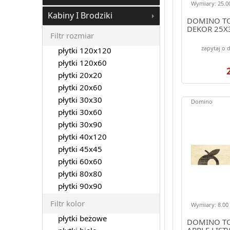
Wymiary: 25.00
Kabiny I Brodziki
DOMINO TO
DEKOR 25X
Filtr rozmiar
zapytaj o 
płytki 120x120
płytki 120x60
płytki 20x20
płytki 20x60
płytki 30x30
Domino
płytki 30x60
płytki 30x90
płytki 40x120
płytki 45x45
płytki 60x60
płytki 80x80
płytki 90x90
Filtr kolor
Wymiary: 8.00 
płytki beżowe
DOMINO TO
APPLE LIST