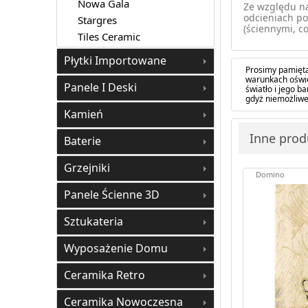
Nowa Gala
Ze względu na
odcieniach po
Stargres
(ściennymi, co
Tiles Ceramic
Płytki Importowane
Prosimy pamięta
warunkach oświe
Panele I Deski
światło i jego 
gdyż niemożliwe
Kamień
Inne prod
Baterie
Grzejniki
Domino
Panele Ścienne 3D
Sztukateria
Wyposażenie Domu
Ceramika Retro
Ceramika Nowoczesna