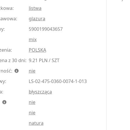
tkowa:
listwa
tawowa:
glazura
y:
5900199043657
mix
zenia:
POLSKA
na z 30 dni:
9.21 PLN / SZT
rność:
nie
wy:
LS-02-475-0360-0074-1-013
a:
błyszcząca
:
nie
nie
natura