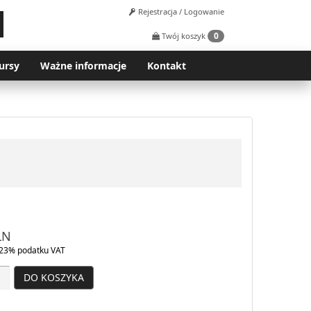
Rejestracja / Logowanie
0
Twój koszyk
ursy
Ważne informacje
Kontakt
LN
23% podatku VAT
DO KOSZYKA