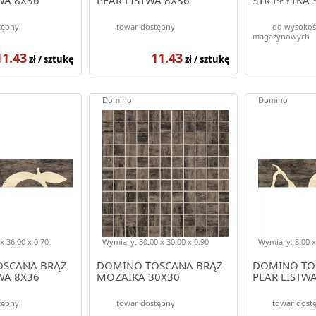
tępny
towar dostępny
do wysokoś
magazynowych
11.43
11.43
zł / sztukę
zł / sztukę
Domino
Domino
x 36.00 x 0.70
Wymiary: 30.00 x 30.00 x 0.90
Wymiary: 8.00 x
OSCANA BRĄZ
DOMINO TOSCANA BRĄZ
DOMINO TO
WA 8X36
MOZAIKA 30X30
PEAR LISTW
tępny
towar dostępny
towar dost