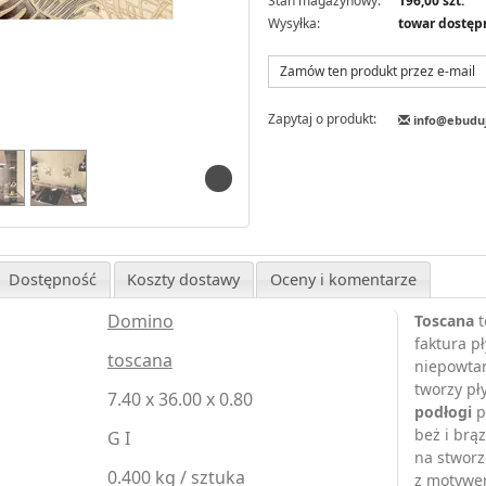
Stan magazynowy:
196,00 szt.
Wysyłka:
towar dostęp
Zamów ten produkt przez e-mail
Zapytaj o produkt:
info@ebudu
Dostępność
Koszty dostawy
Oceny i komentarze
Domino
Toscana
t
faktura p
toscana
niepowtar
tworzy pł
7.40 x 36.00 x 0.80
podłogi
p
beż i brą
G I
na stworz
0.400 kg / sztuka
z motywem