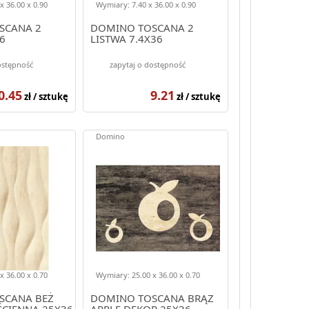
x 36.00 x 0.90
Wymiary: 7.40 x 36.00 x 0.90
SCANA 2
DOMINO TOSCANA 2
6
LISTWA 7.4X36
ostępność
zapytaj o dostępność
0.45
9.21
zł / sztukę
zł / sztukę
Domino
x 36.00 x 0.70
Wymiary: 25.00 x 36.00 x 0.70
SCANA BEŻ
DOMINO TOSCANA BRĄZ
ŚCIENNA 25X36
APPLE DEKOR 25X36