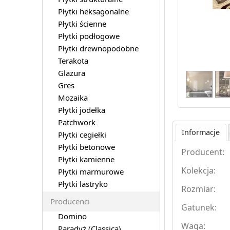
Płytki heksagonalne
Płytki ścienne
Płytki podłogowe
Płytki drewnopodobne
Terakota
Glazura
Gres
Mozaika
Płytki jodełka
Patchwork
Informacje
Płytki cegiełki
Płytki betonowe
Producent:
Płytki kamienne
Kolekcja:
Płytki marmurowe
Płytki lastryko
Rozmiar:
Producenci
Gatunek:
Domino
Waga:
Paradyż (Classica)