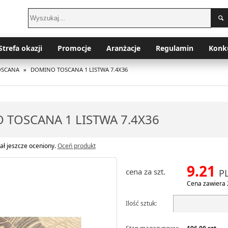
Strefa okazji
Promocje
Aranżacje
Regulamin
Konk
OSCANA
»
DOMINO TOSCANA 1 LISTWA 7.4X36
TOSCANA 1 LISTWA 7.4X36
ał jeszcze oceniony.
Oceń produkt
9.21
cena za szt.
P
Cena zawiera 
Ilość sztuk: