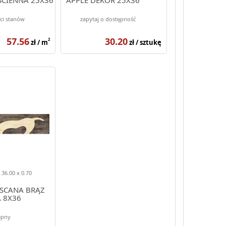
ci stanów
zapytaj o dostępność
57.56
30.20
2
zł / m
zł / sztukę
 36.00 x 0.70
SCANA BRĄZ
A 8X36
ępny