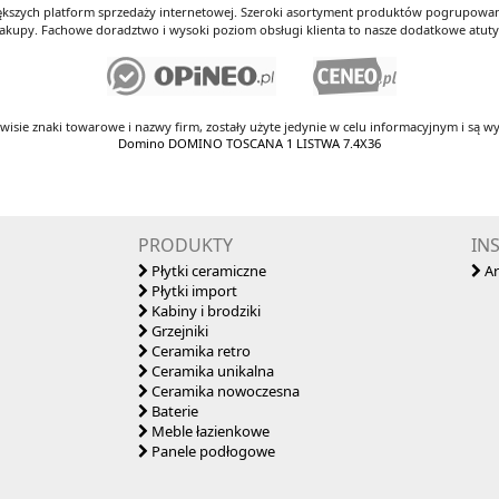
iększych platform sprzedaży internetowej. Szeroki asortyment produktów pogrupowany
kupy. Fachowe doradztwo i wysoki poziom obsługi klienta to nasze dodatkowe atut
rwisie znaki towarowe i nazwy firm, zostały użyte jedynie w celu informacyjnym i są wy
Domino DOMINO TOSCANA 1 LISTWA 7.4X36
PRODUKTY
IN
Płytki ceramiczne
Ar
Płytki import
Kabiny i brodziki
Grzejniki
Ceramika retro
Ceramika unikalna
Ceramika nowoczesna
Baterie
Meble łazienkowe
Panele podłogowe