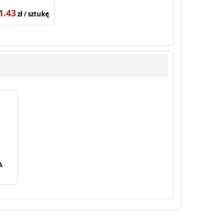
1.43
zł / sztukę
A