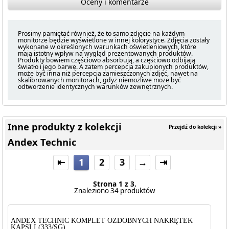
Oceny i komentarze
Prosimy pamiętać również, że to samo zdjęcie na każdym
monitorze będzie wyświetlone w innej kolorystyce. Zdjęcia zostały
wykonane w określonych warunkach oświetleniowych, które
mają istotny wpływ na wygląd prezentowanych produktów.
Produkty bowiem częściowo absorbują, a częściowo odbijają
światło i jego barwę. A zatem percepcja zakupionych produktów,
może być inna niż percepcja zamieszczonych zdjęć, nawet na
skalibrowanych monitorach, gdyż niemożliwe może być
odtworzenie identycznych warunków zewnętrznych.
Inne produkty z kolekcji
Przejdź do kolekcji »
Andex Technic
⇤
1
2
3
→
⇥
Strona 1 z 3.
Znaleziono 34 produktów
ANDEX TECHNIC KOMPLET OZDOBNYCH NAKRĘTEK
KAPSLI (333/SG)