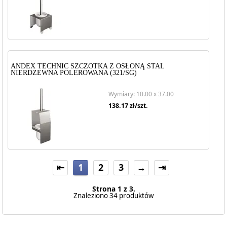
ANDEX TECHNIC SZCZOTKA Z OSŁONĄ STAL
NIERDZEWNA POLEROWANA (321/SG)
Wymiary: 10.00 x 37.00
138.17
zł/szt.
⇤
1
2
3
→
⇥
Strona 1 z 3.
Znaleziono 34 produktów