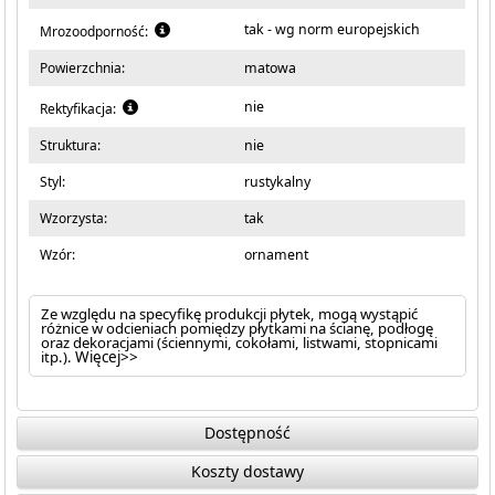
tak - wg norm europejskich
Mrozoodporność:
Powierzchnia:
matowa
nie
Rektyfikacja:
Struktura:
nie
Styl:
rustykalny
Wzorzysta:
tak
Wzór:
ornament
Ze względu na specyfikę produkcji płytek, mogą wystąpić
różnice w odcieniach pomiędzy płytkami na ścianę, podłogę
oraz dekoracjami (ściennymi, cokołami, listwami, stopnicami
itp.).
Więcej>>
Dostępność
Koszty dostawy