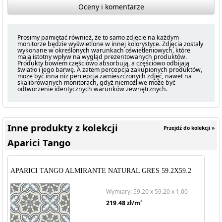
Oceny i komentarze
Prosimy pamiętać również, że to samo zdjęcie na każdym
monitorze będzie wyświetlone w innej kolorystyce. Zdjęcia zostały
wykonane w określonych warunkach oświetleniowych, które
mają istotny wpływ na wygląd prezentowanych produktów.
Produkty bowiem częściowo absorbują, a częściowo odbijają
światło i jego barwę. A zatem percepcja zakupionych produktów,
może być inna niż percepcja zamieszczonych zdjęć, nawet na
skalibrowanych monitorach, gdyż niemożliwe może być
odtworzenie identycznych warunków zewnętrznych.
Inne produkty z kolekcji
Przejdź do kolekcji »
Aparici Tango
APARICI TANGO ALMIRANTE NATURAL GRES 59.2X59.2
Wymiary: 59.20 x 59.20 x 1.00
2
219.48
zł/m