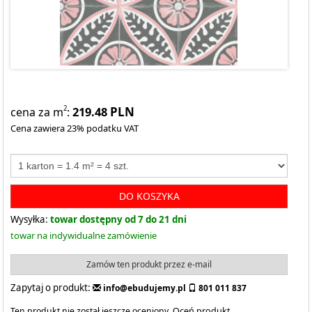
219.48
PLN
2
cena za m
:
Cena zawiera 23% podatku VAT
DO KOSZYKA
Wysyłka:
towar dostępny od 7 do 21 dni
towar na indywidualne zamówienie
Zamów ten produkt przez e-mail
Zapytaj o produkt:
info@ebudujemy.pl
801 011 837
Ten produkt nie został jeszcze oceniony.
Oceń produkt