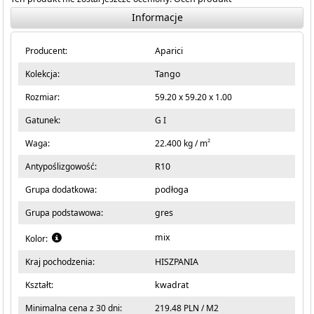
Informacje
Producent:
Aparici
Kolekcja:
Tango
Rozmiar:
59.20 x 59.20 x 1.00
Gatunek:
G I
2
Waga:
22.400 kg / m
Antypoślizgowość:
R10
Grupa dodatkowa:
podłoga
Grupa podstawowa:
gres
mix
Kolor:
Kraj pochodzenia:
HISZPANIA
Kształt:
kwadrat
Minimalna cena z 30 dni:
219.48 PLN / M2