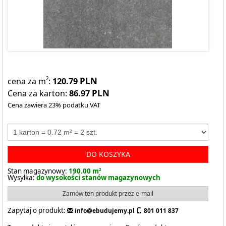
120.79
PLN
2
cena za m
:
86.97
PLN
Cena za karton:
Cena zawiera 23% podatku VAT
DO KOSZYKA
Stan magazynowy:
190.00 m
2
Wysyłka:
do wysokości stanów magazynowych
Zamów ten produkt przez e-mail
Zapytaj o produkt:
info@ebudujemy.pl
801 011 837