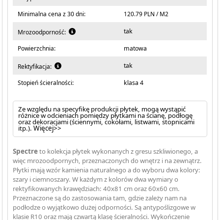
Minimalna cena z 30 dni:
120.79 PLN / M2
tak
Mrozoodporność:
Powierzchnia:
matowa
tak
Rektyfikacja:
Stopień ścieralności:
klasa 4
Ze względu na specyfikę produkcji płytek, mogą wystąpić
różnice w odcieniach pomiędzy płytkami na ścianę, podłogę
oraz dekoracjami (ściennymi, cokołami, listwami, stopnicami
itp.).
Więcej>>
Spectre
to kolekcja płytek wykonanych z gresu szkliwionego, a
więc mrozoodpornych, przeznaczonych do wnętrz i na zewnątrz.
Płytki mają wzór kamienia naturalnego a do wyboru dwa kolory:
szary i ciemnoszary. W każdym z kolorów dwa wymiary o
rektyfikowanych krawędziach: 40x81 cm oraz 60x60 cm.
Przeznaczone są do zastosowania tam, gdzie zależy nam na
podłodze o wyjątkowo dużej odporności. Są antypoślizgowe w
klasie R10 oraz mają czwartą klasę ścieralności. Wykończenie