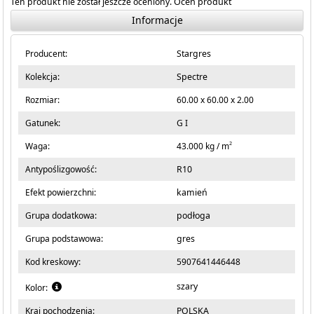
Ten produkt nie został jeszcze oceniony.
Oceń produkt
Informacje
Producent:
Stargres
Kolekcja:
Spectre
Rozmiar:
60.00 x 60.00 x 2.00
Gatunek:
G I
2
Waga:
43.000 kg / m
Antypoślizgowość:
R10
Efekt powierzchni:
kamień
Grupa dodatkowa:
podłoga
Grupa podstawowa:
gres
Kod kreskowy:
5907641446448
szary
Kolor:
Kraj pochodzenia:
POLSKA