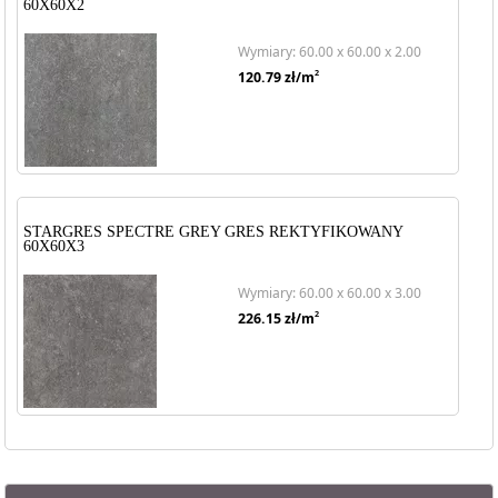
60X60X2
Wymiary: 60.00 x 60.00 x 2.00
2
120.79
zł/m
STARGRES SPECTRE GREY GRES REKTYFIKOWANY
60X60X3
Wymiary: 60.00 x 60.00 x 3.00
2
226.15
zł/m