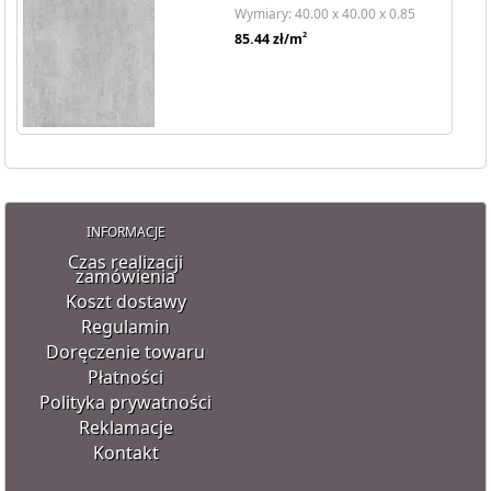
Wymiary: 40.00 x 40.00 x 0.85
2
85.44
zł/m
INFORMACJE
Czas realizacji
zamówienia
Koszt dostawy
Regulamin
Doręczenie towaru
Płatności
Polityka prywatności
Reklamacje
Kontakt