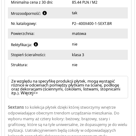
Minimalna cena z 30 dni:
85.44 PLN / M2
tak
Mrozoodporność:
Nr. katalogowy:
P2--400X400-1-SEXT.BR
Powierzchnia:
matowa
nie
Rektyfikacja:
Stopień ścieralności:
klasa 3
Struktura:
nie
Ze względu na specyfikę produkcji płytek, mogą wystąpić
różnice w odcieniach pomiędzy płytkami na ścianę, podłogę
oraz dekoracjami (ściennymi, cokołami, listwami, stopnicami
itp.).
Więcej>>
Sextans
to kolekcja płytek dzięki której stworzymy wnętrze
odpowiadające obecnym trendom urządzania mieszkania. Do
wyboru mamy aż cztery kolory: beżowy, brązowy, szary i
grafitowy, które są na tyle uniwersalne, że dopasujemy je do wielu
stylizacji. Uatrakcyjnieniem będą cokoły w odpowiadających