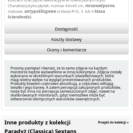
kolorach oraz płytki dekoracyjne w nowoczesnym stylu.
Charakterystyka płytek: rozmiar 40x40 cm,
mrozoodporne
,
matowe,
antypoślizgowe
w klasie R10, 3 lub 4
klasa
ścieralności
.
Dostępność
Koszty dostawy
Oceny i komentarze
Prosimy pamiętać również, że to samo zdjęcie na każdym
monitorze będzie wyświetlone w innej kolorystyce. Zdjęcia zostały
wykonane w określonych warunkach oświetleniowych, które
mają istotny wpływ na wygląd prezentowanych produktów.
Produkty bowiem częściowo absorbują, a częściowo odbijają
światło i jego barwę. A zatem percepcja zakupionych produktów,
może być inna niż percepcja zamieszczonych zdjęć, nawet na
skalibrowanych monitorach, gdyż niemożliwe może być
odtworzenie identycznych warunków zewnętrznych.
Inne produkty z kolekcji
Przejdź do kolekcji »
Paradyż (Classica) Sextans