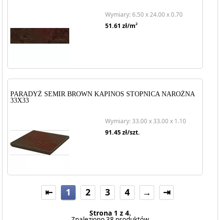
Wymiary: 6.50 x 24.00 x 0.70
2
51.61
zł/m
PARADYŻ SEMIR BROWN KAPINOS STOPNICA NAROŻNA
33X33
Wymiary: 33.00 x 33.00 x 1.10
91.45
zł/szt.
⇤
1
2
3
4
→
⇥
Strona 1 z 4.
Znaleziono 38 produktów