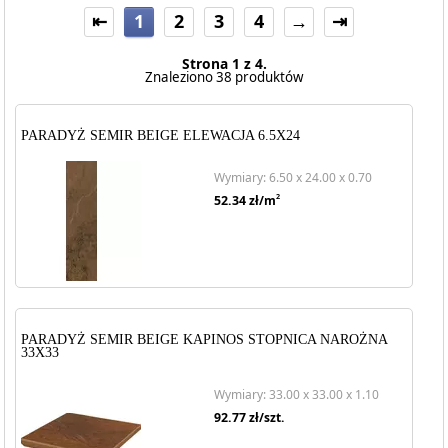
⇤
1
2
3
4
→
⇥
Strona 1 z 4.
Znaleziono 38 produktów
PARADYŻ SEMIR BEIGE ELEWACJA 6.5X24
Wymiary: 6.50 x 24.00 x 0.70
2
52.34
zł/m
PARADYŻ SEMIR BEIGE KAPINOS STOPNICA NAROŻNA
33X33
Wymiary: 33.00 x 33.00 x 1.10
92.77
zł/szt.