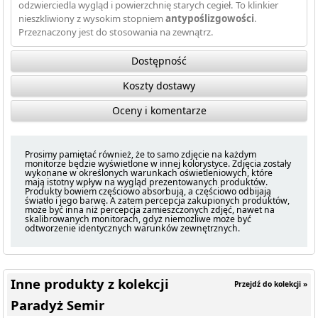
odzwierciedla wygląd i powierzchnię starych cegieł. To klinkier
nieszkliwiony z wysokim stopniem
antypoślizgowości
.
Przeznaczony jest do stosowania na zewnątrz.
Dostępność
Koszty dostawy
Oceny i komentarze
Prosimy pamiętać również, że to samo zdjęcie na każdym
monitorze będzie wyświetlone w innej kolorystyce. Zdjęcia zostały
wykonane w określonych warunkach oświetleniowych, które
mają istotny wpływ na wygląd prezentowanych produktów.
Produkty bowiem częściowo absorbują, a częściowo odbijają
światło i jego barwę. A zatem percepcja zakupionych produktów,
może być inna niż percepcja zamieszczonych zdjęć, nawet na
skalibrowanych monitorach, gdyż niemożliwe może być
odtworzenie identycznych warunków zewnętrznych.
Inne produkty z kolekcji
Przejdź do kolekcji »
Paradyż Semir