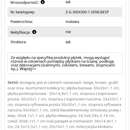
tak
Mrozoodporność:
Nr. katalogowy:
Z-G-300X300-1-SEMI.BESP
Powierzchnia:
matowa
nie
Rektyfikacja:
Struktura:
tak
Ze względu na specyfikę produkcji płytek, mogą wystąpić
różnice w odcieniach pomiędzy płytkami na ścianę, podłogę
oraz dekoracjami (ściennymi, cokołami, listwami, stopnicami
itp.).
Więcej>>
Semir
dostępny jest w czterech odcieniach: beige, brown, grafit
oraz rosa. Asortyment kolekcji to: płytka bazowa- 30x30x1,1 cm,
płytka podstopnicowa - 30x14,8x1,1 cm, stopnica z kapinosem
prosta- 30x33x1,1 cm, stopnica z kapinosem narożna- 33x33x1,1
cm, stopnica ryflowana prosta 30x30x1,1 cm, stopnica ryflowana
narożna 30x30x1,1 cm, cokół dwuelementowy schodowy prawy i
lewy- 30x8,1x1,1 cm, płytka elewacyjna- 24,5x6,58x,0,74 cm,
cokół- 30x8,1x1,1 cm oraz parapet w rozmiarach: 30x14,8x1,1
cm; 24,5x13,5x1,1 cm; 20x10x1,1 cm. Kolorystyka klinkieru