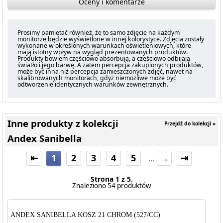
Oceny i komentarze
Prosimy pamiętać również, że to samo zdjęcie na każdym
monitorze będzie wyświetlone w innej kolorystyce. Zdjęcia zostały
wykonane w określonych warunkach oświetleniowych, które
mają istotny wpływ na wygląd prezentowanych produktów.
Produkty bowiem częściowo absorbują, a częściowo odbijają
światło i jego barwę. A zatem percepcja zakupionych produktów,
może być inna niż percepcja zamieszczonych zdjęć, nawet na
skalibrowanych monitorach, gdyż niemożliwe może być
odtworzenie identycznych warunków zewnętrznych.
Inne produkty z kolekcji
Przejdź do kolekcji »
Andex Sanibella
⇤
1
2
3
4
5
→
⇥
...
Strona 1 z 5.
Znaleziono 54 produktów
ANDEX SANIBELLA KOSZ 21 CHROM (527/CC)