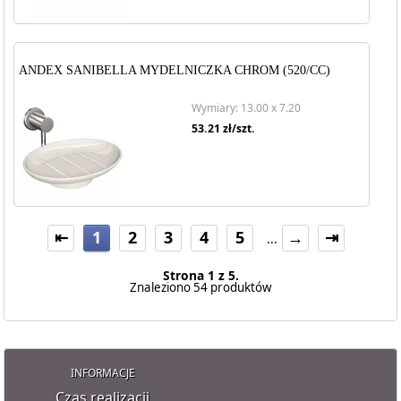
ANDEX SANIBELLA MYDELNICZKA CHROM (520/CC)
Wymiary: 13.00 x 7.20
53.21
zł/szt.
⇤
1
2
3
4
5
→
⇥
...
Strona 1 z 5.
Znaleziono 54 produktów
INFORMACJE
Czas realizacji