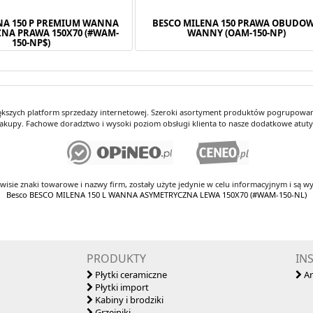
NA 150 P PREMIUM WANNA
BESCO MILENA 150 PRAWA OBUDO
NA PRAWA 150X70 (#WAM-
WANNY (OAM-150-NP)
150-NP$)
iększych platform sprzedaży internetowej. Szeroki asortyment produktów pogrupowany
kupy. Fachowe doradztwo i wysoki poziom obsługi klienta to nasze dodatkowe atut
rwisie znaki towarowe i nazwy firm, zostały użyte jedynie w celu informacyjnym i są wy
Besco BESCO MILENA 150 L WANNA ASYMETRYCZNA LEWA 150X70 (#WAM-150-NL)
PRODUKTY
IN
Płytki ceramiczne
Ar
Płytki import
Kabiny i brodziki
Grzejniki