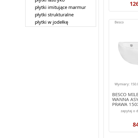
12
płytki imitujące marmur
płytki strukturalne
płytki w jodełkę
Besco
Wymiary: 150.0
BESCO MILE
WANNA AS
PRAWA 150
150-NP)
zapytaj o 
8