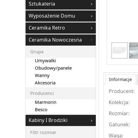
Sztukateria
Wyposażenie Domu
Ceramika Retro
Ceramika Nowoczesna
Grupa
Umywalki
Obudowy/panele
Wanny
Informacje
Akcesoria
Producent:
Producenci
Marmorin
Kolekcja:
Besco
Rozmiar:
Kabiny I Brodziki
Gatunek:
Filtr rozmiar
Waga: