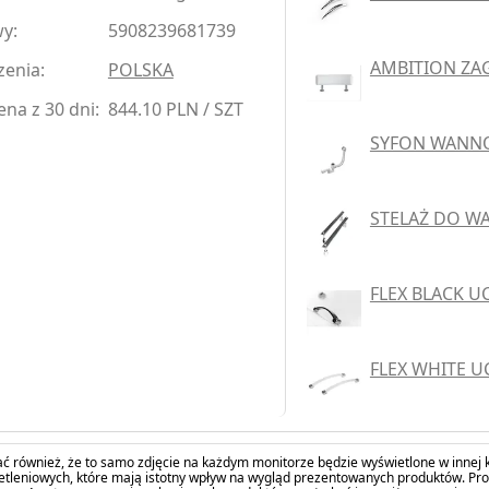
y:
5908239681739
AMBITION ZA
zenia:
POLSKA
na z 30 dni:
844.10 PLN / SZT
SYFON WANN
STELAŻ DO WA
FLEX BLACK 
FLEX WHITE 
ć również, że to samo zdjęcie na każdym monitorze będzie wyświetlone w innej k
tleniowych, które mają istotny wpływ na wygląd prezentowanych produktów. Pro