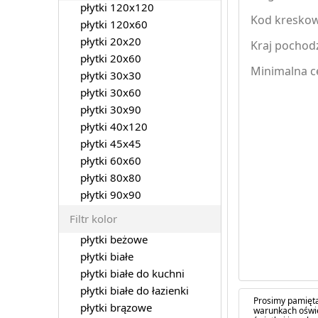
płytki 120x120
Kod kreskow
płytki 120x60
płytki 20x20
Kraj pochod
płytki 20x60
Minimalna ce
płytki 30x30
płytki 30x60
płytki 30x90
płytki 40x120
płytki 45x45
płytki 60x60
płytki 80x80
płytki 90x90
Filtr kolor
płytki beżowe
płytki białe
płytki białe do kuchni
płytki białe do łazienki
Prosimy pamięta
płytki brązowe
warunkach oświe