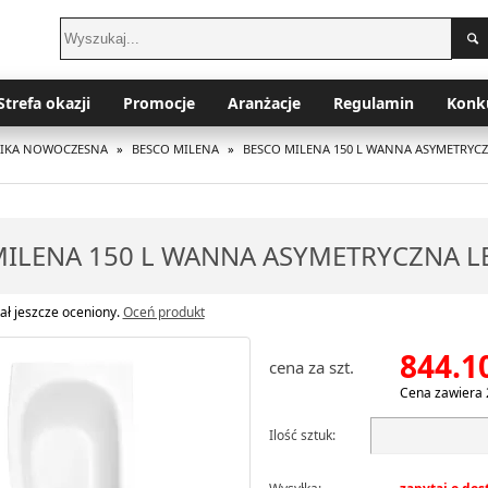
Strefa okazji
Promocje
Aranżacje
Regulamin
Konk
MIKA NOWOCZESNA
»
BESCO MILENA
»
BESCO MILENA 150 L WANNA ASYMETRYCZ
ILENA 150 L WANNA ASYMETRYCZNA L
ał jeszcze oceniony.
Oceń produkt
844.1
cena za szt.
Cena zawiera 
Ilość sztuk: