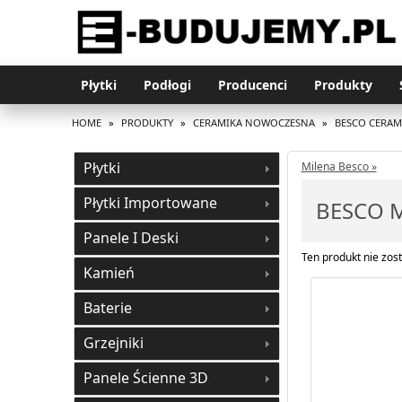
Płytki
Podłogi
Producenci
Produkty
HOME
»
PRODUKTY
»
CERAMIKA NOWOCZESNA
»
BESCO CERA
Płytki
Milena Besco »
Płytki Importowane
BESCO M
Panele I Deski
Ten produkt nie zost
Kamień
Baterie
Grzejniki
Panele Ścienne 3D