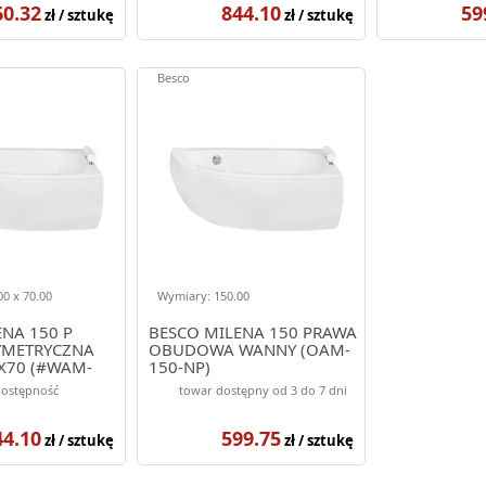
60.32
844.10
59
zł / sztukę
zł / sztukę
Besco
0 x 70.00
Wymiary: 150.00
NA 150 P
BESCO MILENA 150 PRAWA
YMETRYCZNA
OBUDOWA WANNY (OAM-
X70 (#WAM-
150-NP)
dostępność
towar dostępny od 3 do 7 dni
44.10
599.75
zł / sztukę
zł / sztukę