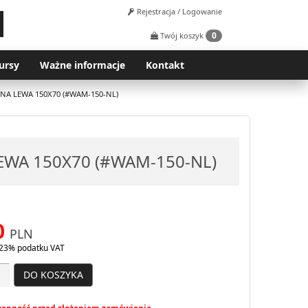
Rejestracja / Logowanie
0
Twój koszyk
ursy
Ważne informacje
Kontakt
NA LEWA 150X70 (#WAM-150-NL)
EWA 150X70 (#WAM-150-NL)
0
PLN
23% podatku VAT
DO KOSZYKA