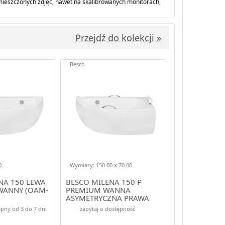
amieszczonych zdjęć, nawet na skalibrowanych monitorach,
Przejdź do kolekcji »
Besco
0
Wymiary: 150.00 x 70.00
NA 150 LEWA
BESCO MILENA 150 P
ANNY (OAM-
PREMIUM WANNA
ASYMETRYCZNA PRAWA
150X70 (#WAM-150-NP$)
pny od 3 do 7 dni
zapytaj o dostępność