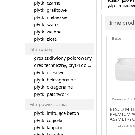
światło i jego 
płytki czarne
gdyż niemożliwe
płytki grafitowe
płytki niebieskie
Inne produ
płytki szare
płytki zielone
płytki złote
Besco
Filtr rodzaj
gres szkliwiony polerowany
gres techniczny, płytki do garażu
płytki gresowe
płytki heksagonalne
płytki oktagonalne
płytki patchwork
Wymiary: 150.0
Filtr powierzchnia
BESCO MILE
płytki imitujące beton
PREMIUM 
ASYMETRYC
płytki cegiełki
150X70 (#
zapytaj o 
płytki lappato
płytki lastryko