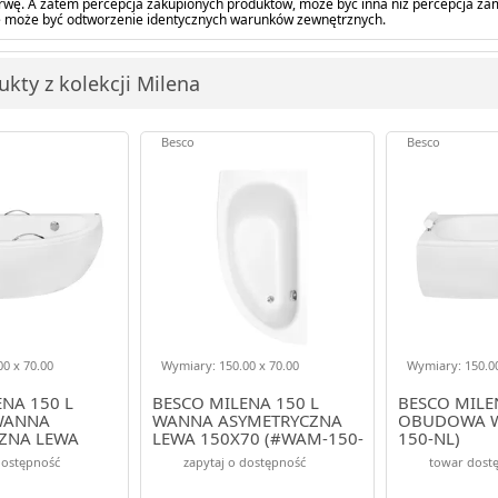
barwę. A zatem percepcja zakupionych produktów, może być inna niż percepcja z
 może być odtworzenie identycznych warunków zewnętrznych.
kty z kolekcji Milena
Besco
Besco
0 x 70.00
Wymiary: 150.00 x 70.00
Wymiary: 150.0
NA 150 L
BESCO MILENA 150 L
BESCO MILE
WANNA
WANNA ASYMETRYCZNA
OBUDOWA W
ZNA LEWA
LEWA 150X70 (#WAM-150-
150-NL)
WAM-150-NL$)
NL)
dostępność
zapytaj o dostępność
towar dostę