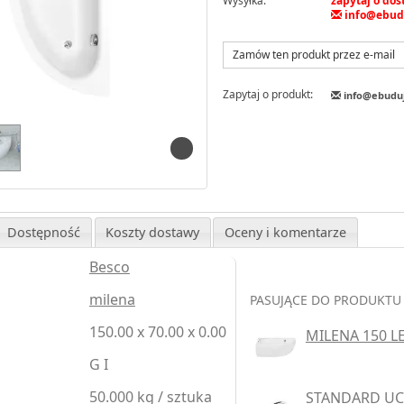
Wysyłka:
zapytaj o do
info@ebud
Zamów ten produkt przez e-mail
Zapytaj o produkt:
info@ebudu
Dostępność
Koszty dostawy
Oceny i komentarze
Besco
milena
PASUJĄCE DO PRODUKTU
150.00 x 70.00 x 0.00
MILENA 150 
G I
50.000 kg / sztuka
STANDARD U