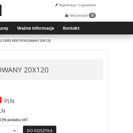
Rejestracja / Logowanie
0
Twój koszyk
ursy
Ważne informacje
Kontakt
E GRES REKTYFIKOWANY 20X120
OWANY 20X120
3
PLN
LN
23% podatku VAT
DO KOSZYKA