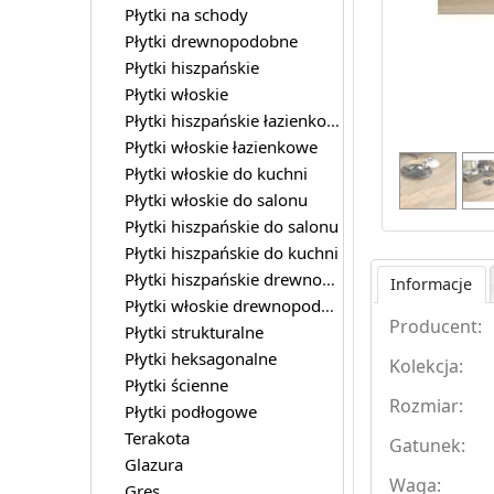
Płytki na schody
Płytki drewnopodobne
Płytki hiszpańskie
Płytki włoskie
Płytki hiszpańskie łazienkowe
Płytki włoskie łazienkowe
Płytki włoskie do kuchni
Płytki włoskie do salonu
Płytki hiszpańskie do salonu
Płytki hiszpańskie do kuchni
Płytki hiszpańskie drewnopodobne
Informacje
Płytki włoskie drewnopodobne
Producent:
Płytki strukturalne
Płytki heksagonalne
Kolekcja:
Płytki ścienne
Rozmiar:
Płytki podłogowe
Terakota
Gatunek:
Glazura
Waga:
Gres