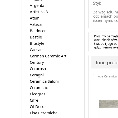
Styl:
Argenta
Artistica 3
Ze względu na
odcieniach po
Atem
(ściennymi, co
Azteca
Baldocer
Prosimy pamięta
Bestile
warunkach oświe
Blustyle
światło i jego 
gdyż niemożliwe
Caesar
Carmen Ceramic Art
Inne prod
Century
Ceracasa
Ceragni
Ape Ceramica
Ceramica Saloni
Ceramstic
Cicogres
Cifre
Cil Decor
Cisa Ceramiche