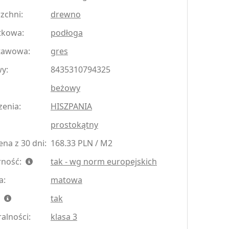
zchni:
drewno
tkowa:
podłoga
tawowa:
gres
y:
8435310794325
beżowy
zenia:
HISZPANIA
prostokątny
na z 30 dni:
168.33 PLN / M2
rność:
tak - wg norm europejskich
a:
matowa
:
tak
ralności:
klasa 3