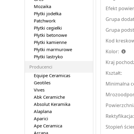
Mozaika
Efekt powier
Płytki jodełka
Grupa doda
Patchwork
Płytki cegiełki
Grupa pods
Płytki betonowe
Kod kreskow
Płytki kamienne
Płytki marmurowe
Kolor:
Płytki lastryko
Kraj pochod
Producenci
Kształt:
Equipe Ceramicas
Geotiles
Minimalna ce
Vives
Mrozoodpo
Abk Ceramiche
Absolut Keramika
Powierzchni
Alaplana
Rektyfikacja
Aparici
Ape Ceramica
Stopień ście
Arcana