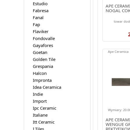
Estudio
APE CERAM
Fabresa
NOGAL COK
Fanal
towar dost
Fap
Flaviker
Fondovalle
Gayafores
Goetan
Ape Ceramica
Golden Tile
Grespania
Halcon
Impronta
Idea Ceramica
Indie
Import
Ipc Ceramic
Wymiary: 20.00
Italiane
APE CERAM
Itt Ceramic
WENGUE GR
I.Tiles
REKTYFIKO