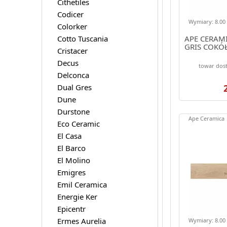
Cithetiles
Codicer
Wymiary: 8.00 
Colorker
Cotto Tuscania
APE CERAM
GRIS COKÓ
Cristacer
Decus
towar dost
Delconca
Dual Gres
Dune
Durstone
Ape Ceramica
Eco Ceramic
El Casa
El Barco
El Molino
Emigres
Emil Ceramica
Energie Ker
Epicentr
Ermes Aurelia
Wymiary: 8.00 