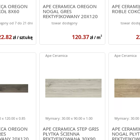
ICA OREGON
APE CERAMICA OREGON
APE CERAM
ÓŁ 8X60
NOGAL GRES
ROBLE COKÓ
REKTYFIKOWANY 20X120
ępny od 7 do 21 dni
towar dostępny
towar dostę
22.82
120.37
2
2
zł / sztukę
zł / m
Ape Ceramica
Ape Ceramica
 x 120.00 x 0.85
Wymiary: 30.00 x 90.00 x 1.00
Wymiary: 30.00 
ICA OREGON
APE CERAMICA STEP GRIS
APE CERAMI
ES
PŁYTKA ŚCIENNA
NOGAL PŁYT
WANY 20X120
REKTYFIKOWANA 30X90
REKTYFIKOW