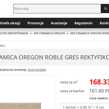
Strefa okazji
Promocje
Aranżacje
Regulamin
Konk
PŁYTKI IMPORTOWANE
»
APE CERAMICA OREGON
»
APE CERAMICA OREGON ROBL
ca »
RAMICA OREGON ROBLE GRES REKTYFIK
ał jeszcze oceniony.
Oceń produkt
168.3
2
cena za m
161.60
P
cena za karton
Cena zawiera 