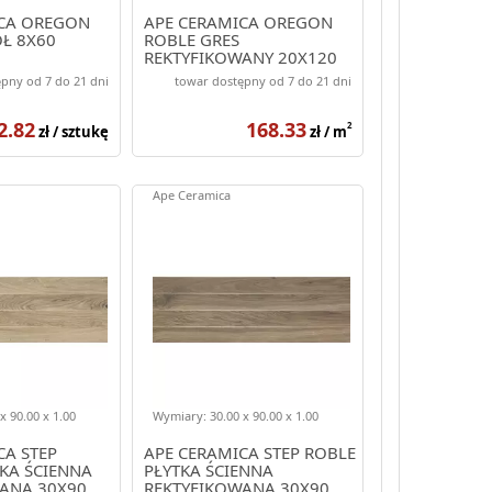
ICA OREGON
APE CERAMICA OREGON
Ł 8X60
ROBLE GRES
REKTYFIKOWANY 20X120
pny od 7 do 21 dni
towar dostępny od 7 do 21 dni
2.82
168.33
2
zł / sztukę
zł / m
Ape Ceramica
x 90.00 x 1.00
Wymiary: 30.00 x 90.00 x 1.00
CA STEP
APE CERAMICA STEP ROBLE
KA ŚCIENNA
PŁYTKA ŚCIENNA
ANA 30X90
REKTYFIKOWANA 30X90