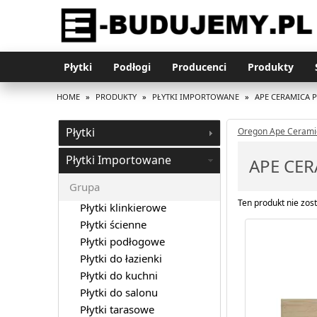
Płytki
Podłogi
Producenci
Produkty
HOME
»
PRODUKTY
»
PŁYTKI IMPORTOWANE
»
APE CERAMICA 
Płytki
Oregon Ape Cerami
Płytki Importowane
APE CE
Grupa
Ten produkt nie zost
Płytki klinkierowe
Płytki ścienne
Płytki podłogowe
Płytki do łazienki
Płytki do kuchni
Płytki do salonu
Płytki tarasowe