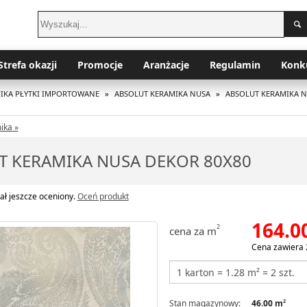
Strefa okazji
Promocje
Aranżacje
Regulamin
Konk
IKA PŁYTKI IMPORTOWANE
»
ABSOLUT KERAMIKA NUSA
»
ABSOLUT KERAMIKA N
ika »
T KERAMIKA NUSA DEKOR 80X80
ał jeszcze oceniony.
Oceń produkt
164.0
2
cena za m
Cena zawiera 
Stan magazynowy:
46.00 m
2