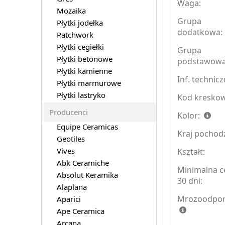
Waga:
Mozaika
Grupa
Płytki jodełka
dodatkowa:
Patchwork
Płytki cegiełki
Grupa
Płytki betonowe
podstawowa
Płytki kamienne
Inf. technicz
Płytki marmurowe
Płytki lastryko
Kod kreskow
Producenci
Kolor:
Equipe Ceramicas
Kraj pochod
Geotiles
Vives
Kształt:
Abk Ceramiche
Minimalna c
Absolut Keramika
30 dni:
Alaplana
Mrozoodpor
Aparici
Ape Ceramica
Arcana