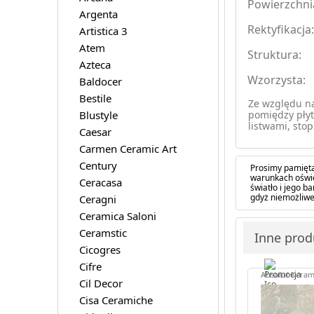
Powierzchni
Argenta
Rektyfikacja
Artistica 3
Atem
Struktura:
Azteca
Wzorzysta:
Baldocer
Bestile
Ze względu na
Blustyle
pomiędzy płyt
listwami, stop
Caesar
Carmen Ceramic Art
Century
Prosimy pamięta
warunkach oświe
Ceracasa
światło i jego 
gdyż niemożliwe
Ceragni
Ceramica Saloni
Ceramstic
Inne prod
Cicogres
Cifre
Absolut Keram
Cil Decor
Cisa Ceramiche