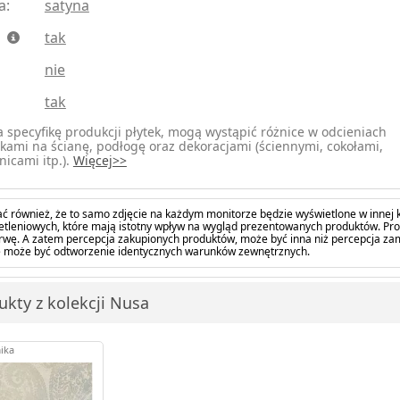
a:
satyna
:
tak
nie
tak
 specyfikę produkcji płytek, mogą wystąpić różnice w odcieniach
kami na ścianę, podłogę oraz dekoracjami (ściennymi, cokołami,
nicami itp.).
Więcej>>
ć również, że to samo zdjęcie na każdym monitorze będzie wyświetlone w innej k
tleniowych, które mają istotny wpływ na wygląd prezentowanych produktów. Pro
barwę. A zatem percepcja zakupionych produktów, może być inna niż percepcja z
 może być odtworzenie identycznych warunków zewnętrznych.
ukty z kolekcji Nusa
ika