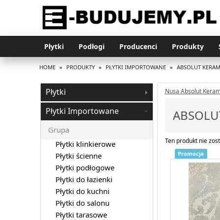
Płytki
Podłogi
Producenci
Produkty
HOME
»
PRODUKTY
»
PŁYTKI IMPORTOWANE
»
ABSOLUT KERAM
Płytki
Nusa Absolut Keram
Płytki Importowane
ABSOLU
Grupa
Ten produkt nie zost
Płytki klinkierowe
Promocja
Płytki ścienne
Płytki podłogowe
Płytki do łazienki
Płytki do kuchni
Płytki do salonu
Płytki tarasowe