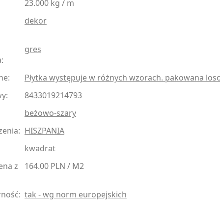
23.000 kg / m
dekor
gres
:
ne:
Płytka występuje w różnych wzorach. pakowana lo
y:
8433019214793
beżowo-szary
zenia:
HISZPANIA
kwadrat
ena z
164.00 PLN / M2
ność:
tak - wg norm europejskich