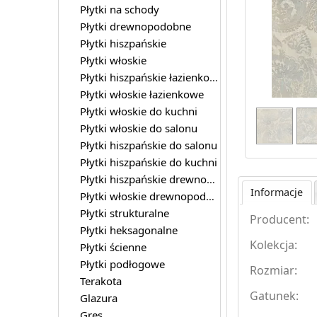
Płytki na schody
Płytki drewnopodobne
Płytki hiszpańskie
Płytki włoskie
Płytki hiszpańskie łazienkowe
Płytki włoskie łazienkowe
Płytki włoskie do kuchni
Płytki włoskie do salonu
Płytki hiszpańskie do salonu
Płytki hiszpańskie do kuchni
Płytki hiszpańskie drewnopodobne
Informacje
Płytki włoskie drewnopodobne
Płytki strukturalne
Producent:
Płytki heksagonalne
Kolekcja:
Płytki ścienne
Płytki podłogowe
Rozmiar:
Terakota
Gatunek:
Glazura
Gres