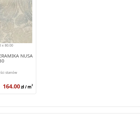
 x 80.00
ERAMIKA NUSA
80
ści stanów
164.00
2
zł / m