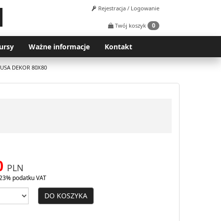
Rejestracja / Logowanie
0
Twój koszyk
ursy
Ważne informacje
Kontakt
USA DEKOR 80X80
0
PLN
23% podatku VAT
DO KOSZYKA