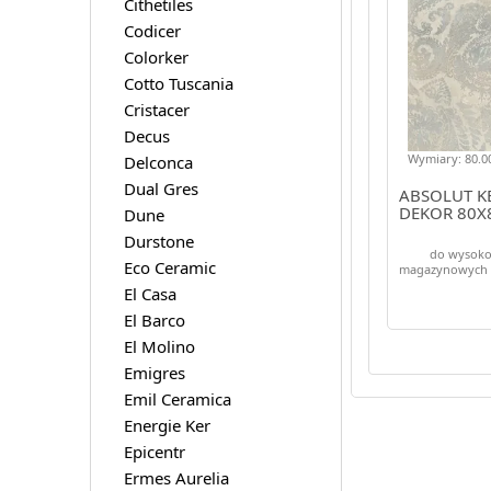
Cithetiles
Codicer
Colorker
Cotto Tuscania
Cristacer
Decus
Wymiary: 80.00
Delconca
Dual Gres
ABSOLUT K
DEKOR 80X
Dune
Durstone
do wysoko
Eco Ceramic
magazynowych
El Casa
El Barco
El Molino
Emigres
Emil Ceramica
Energie Ker
Epicentr
Ermes Aurelia