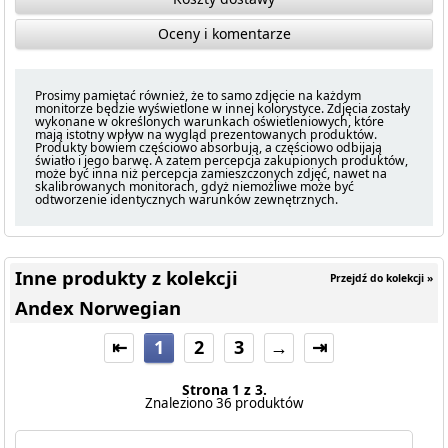
Oceny i komentarze
Prosimy pamiętać również, że to samo zdjęcie na każdym
monitorze będzie wyświetlone w innej kolorystyce. Zdjęcia zostały
wykonane w określonych warunkach oświetleniowych, które
mają istotny wpływ na wygląd prezentowanych produktów.
Produkty bowiem częściowo absorbują, a częściowo odbijają
światło i jego barwę. A zatem percepcja zakupionych produktów,
może być inna niż percepcja zamieszczonych zdjęć, nawet na
skalibrowanych monitorach, gdyż niemożliwe może być
odtworzenie identycznych warunków zewnętrznych.
Inne produkty z kolekcji
Przejdź do kolekcji »
Andex Norwegian
⇤
1
2
3
→
⇥
Strona 1 z 3.
Znaleziono 36 produktów