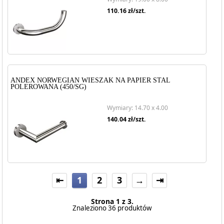
110.16
zł/szt.
ANDEX NORWEGIAN WIESZAK NA PAPIER STAL
POLEROWANA (450/SG)
Wymiary: 14.70 x 4.00
140.04
zł/szt.
⇤
1
2
3
→
⇥
Strona 1 z 3.
Znaleziono 36 produktów