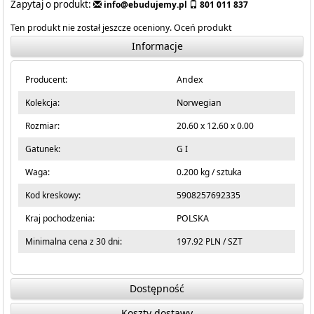
Zapytaj o produkt:
info@ebudujemy.pl
801 011 837
Ten produkt nie został jeszcze oceniony.
Oceń produkt
Informacje
Producent:
Andex
Kolekcja:
Norwegian
Rozmiar:
20.60 x 12.60 x 0.00
Gatunek:
G I
Waga:
0.200 kg / sztuka
Kod kreskowy:
5908257692335
Kraj pochodzenia:
POLSKA
Minimalna cena z 30 dni:
197.92 PLN / SZT
Dostępność
Koszty dostawy