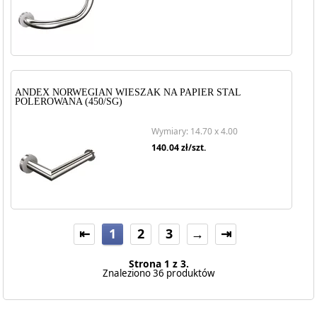
ANDEX NORWEGIAN WIESZAK NA PAPIER STAL
POLEROWANA (450/SG)
Wymiary: 14.70 x 4.00
140.04
zł/szt.
⇤
1
2
3
→
⇥
Strona 1 z 3.
Znaleziono 36 produktów