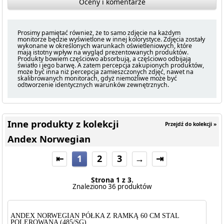
Oceny i komentarze
Prosimy pamiętać również, że to samo zdjęcie na każdym
monitorze będzie wyświetlone w innej kolorystyce. Zdjęcia zostały
wykonane w określonych warunkach oświetleniowych, które
mają istotny wpływ na wygląd prezentowanych produktów.
Produkty bowiem częściowo absorbują, a częściowo odbijają
światło i jego barwę. A zatem percepcja zakupionych produktów,
może być inna niż percepcja zamieszczonych zdjęć, nawet na
skalibrowanych monitorach, gdyż niemożliwe może być
odtworzenie identycznych warunków zewnętrznych.
Inne produkty z kolekcji
Przejdź do kolekcji »
Andex Norwegian
⇤
1
2
3
→
⇥
Strona 1 z 3.
Znaleziono 36 produktów
ANDEX NORWEGIAN PÓŁKA Z RAMKĄ 60 CM STAL
POLEROWANA (485/SG)