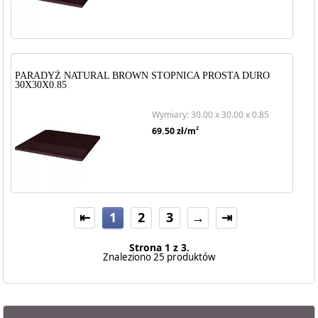
PARADYŻ NATURAL BROWN STOPNICA PROSTA DURO
30X30X0.85
Wymiary: 30.00 x 30.00 x 0.85
2
69.50
zł/m
⇤
1
2
3
→
⇥
Strona 1 z 3.
Znaleziono 25 produktów