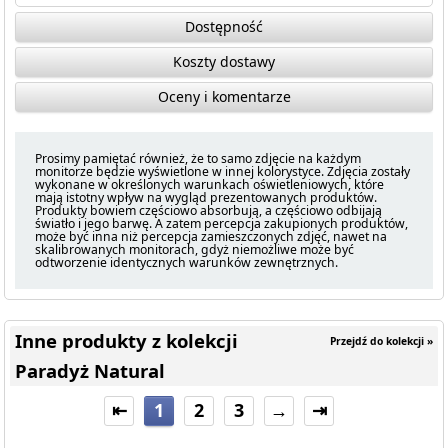
Dostępność
Koszty dostawy
Oceny i komentarze
Prosimy pamiętać również, że to samo zdjęcie na każdym
monitorze będzie wyświetlone w innej kolorystyce. Zdjęcia zostały
wykonane w określonych warunkach oświetleniowych, które
mają istotny wpływ na wygląd prezentowanych produktów.
Produkty bowiem częściowo absorbują, a częściowo odbijają
światło i jego barwę. A zatem percepcja zakupionych produktów,
może być inna niż percepcja zamieszczonych zdjęć, nawet na
skalibrowanych monitorach, gdyż niemożliwe może być
odtworzenie identycznych warunków zewnętrznych.
Inne produkty z kolekcji
Przejdź do kolekcji »
Paradyż Natural
⇤
1
2
3
→
⇥