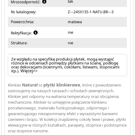
tak
Mrozoodporność:
Nr. katalogowy:
Z---245X135-1-NATU.BR---3
Powierzchnia:
matowa
nie
Rektyfikacja:
Struktura:
nie
Ze względu na specyfikę produkcji płytek, mogą wystąpić
różnice w odcieniach pomiędzy płytkami na ścianę, podłogę
oraz dekoracjami (ściennymi, cokołami, listwami, stopnicami
itp.).
Więcej>>
Klinkier
Natural
to
płytki klinkierowe
, które z powodzeniem
zastosujemy na naszych tarasach i schodach zewnętrznych.
Klinkier jest odporny na wahania temperatury oraz obciążenia
mechaniczne. Klinkier to umiejętne połączenie klinkieru
porcelanowego, materiału funkcjonalnego, odpornego i
gwarantującego niezapomniany efekt z wyrazistymi barwami
czerwieni i brązu. W kolekcji znajdziemy cokoły lewe i prawe, płytki
elewacyjne w różnych kształtach, parapety, stopnice i podstopnice
oraz stopnice narożne.