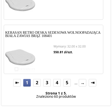
KERASAN RETRO DESKA SEDESOWA WOLNOOPADAJĄCA
BIAŁA ZAWIAS BRĄZ 108401
Wymiary: 32.00 x 32.00
550.81
zł/szt.
⇤
1
2
3
4
5
→
⇥
...
Strona 1 z 5.
Znaleziono 60 produktów