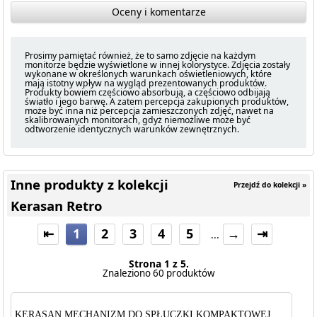
Oceny i komentarze
Prosimy pamiętać również, że to samo zdjęcie na każdym
monitorze będzie wyświetlone w innej kolorystyce. Zdjęcia zostały
wykonane w określonych warunkach oświetleniowych, które
mają istotny wpływ na wygląd prezentowanych produktów.
Produkty bowiem częściowo absorbują, a częściowo odbijają
światło i jego barwę. A zatem percepcja zakupionych produktów,
może być inna niż percepcja zamieszczonych zdjęć, nawet na
skalibrowanych monitorach, gdyż niemożliwe może być
odtworzenie identycznych warunków zewnętrznych.
Inne produkty z kolekcji
Przejdź do kolekcji »
Kerasan Retro
⇤
1
2
3
4
5
→
⇥
...
Strona 1 z 5.
Znaleziono 60 produktów
KERASAN MECHANIZM DO SPŁUCZKI KOMPAKTOWEJ