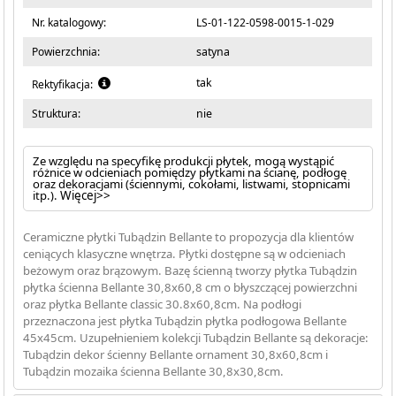
Nr. katalogowy:
LS-01-122-0598-0015-1-029
Powierzchnia:
satyna
tak
Rektyfikacja:
Struktura:
nie
Ze względu na specyfikę produkcji płytek, mogą wystąpić
różnice w odcieniach pomiędzy płytkami na ścianę, podłogę
oraz dekoracjami (ściennymi, cokołami, listwami, stopnicami
itp.).
Więcej>>
Ceramiczne płytki Tubądzin Bellante to propozycja dla klientów
ceniących klasyczne wnętrza. Płytki dostępne są w odcieniach
beżowym oraz brązowym. Bazę ścienną tworzy płytka Tubądzin
płytka ścienna Bellante 30,8x60,8 cm o błyszczącej powierzchni
oraz płytka Bellante classic 30.8x60,8cm. Na podłogi
przeznaczona jest płytka Tubądzin płytka podłogowa Bellante
45x45cm. Uzupełnieniem kolekcji Tubądzin Bellante są dekoracje:
Tubądzin dekor ścienny Bellante ornament 30,8x60,8cm i
Tubądzin mozaika ścienna Bellante 30,8x30,8cm.