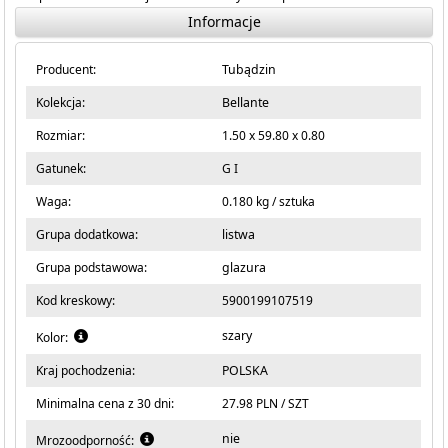
Informacje
Producent:
Tubądzin
Kolekcja:
Bellante
Rozmiar:
1.50 x 59.80 x 0.80
Gatunek:
G I
Waga:
0.180 kg / sztuka
Grupa dodatkowa:
listwa
Grupa podstawowa:
glazura
Kod kreskowy:
5900199107519
szary
Kolor:
Kraj pochodzenia:
POLSKA
Minimalna cena z 30 dni:
27.98 PLN / SZT
nie
Mrozoodporność: