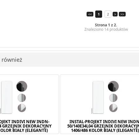
<<
1
2
>
>>
Strona 1 z 2.
Znaleziono 14 produktów
i również
OJEKT INDIVI NEW INDN-
INSTAL-PROJEKT INDIVI NEW INDN
04 GRZEJNIK DEKORACYJNY
50/140E34L04 GRZEJNIK DEKORACYJ
KOLOR BIAŁY (ELEGANTE)
1406/486 KOLOR BIAŁY (ELEGANTE