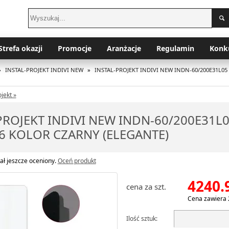
Strefa okazji
Promocje
Aranżacje
Regulamin
Konk
»
INSTAL-PROJEKT INDIVI NEW
»
INSTAL-PROJEKT INDIVI NEW INDN-60/200E31L05
jekt »
PROJEKT INDIVI NEW INDN-60/200E31L
6 KOLOR CZARNY (ELEGANTE)
ał jeszcze oceniony.
Oceń produkt
4240.
cena za szt.
Cena zawiera 
Ilość sztuk: