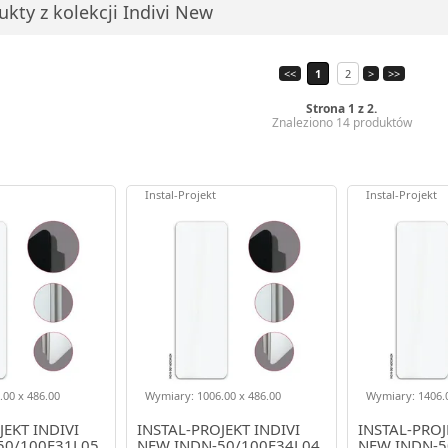
kty z kolekcji Indivi New
<<
1
2
>
>>
Strona 1 z 2.
Znaleziono 14 produktów
Instal-Projekt
Instal-Projekt
00 x 486.00
Wymiary: 1006.00 x 486.00
Wymiary: 1406.0
JEKT INDIVI
INSTAL-PROJEKT INDIVI
INSTAL-PROJ
50/100E31L05
NEW INDN-50/100E34L04
NEW INDN-5