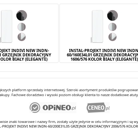
OJEKT INDIVI NEW INDN-
INSTAL-PROJEKT INDIVI NEW INDN
01 GRZEJNIK DEKORACYJNY
60/160E34L01 GRZEJNIK DEKORACYJ
KOLOR BIAŁY (ELEGANTE)
1606/576 KOLOR BIAŁY (ELEGANTE
iększych platform sprzedaży internetowej. Szeroki asortyment produktów pogrupowany
kupy. Fachowe doradztwo i wysoki poziom obsługi klienta to nasze dodatkowe atut
rwisie znaki towarowe i nazwy firm, zostały użyte jedynie w celu informacyjnym i są wy
TAL-PROJEKT INDIVI NEW INDN-60/200E31L05 GRZEJNIK DEKORACYJNY 2006/576 KOLO