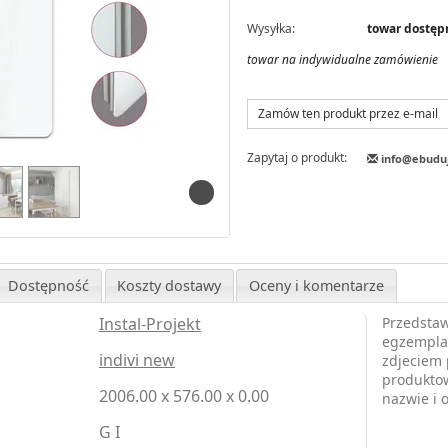
Wysyłka:
towar dostęp
towar na indywidualne zamówienie
Zamów ten produkt przez e-mail
Zapytaj o produkt:
info@ebudu
Dostępność
Koszty dostawy
Oceny i komentarze
Instal-Projekt
Przedstaw
egzemplar
indivi new
zdjeciem 
produktow
2006.00 x 576.00 x 0.00
nazwie i 
G I