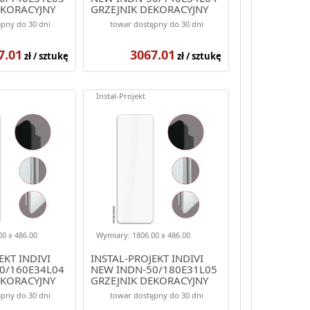
EKORACYJNY
GRZEJNIK DEKORACYJNY
OLOR CZARNY
1406/486 KOLOR BIAŁY
pny do 30 dni
towar dostępny do 30 dni
(ELEGANTE)
7.01
3067.01
zł / sztukę
zł / sztukę
Instal-Projekt
0 x 486.00
Wymiary: 1806.00 x 486.00
EKT INDIVI
INSTAL-PROJEKT INDIVI
0/160E34L04
NEW INDN-50/180E31L05
EKORACYJNY
GRZEJNIK DEKORACYJNY
OLOR BIAŁY
1806/486 KOLOR CZARNY
pny do 30 dni
towar dostępny do 30 dni
(ELEGANTE)