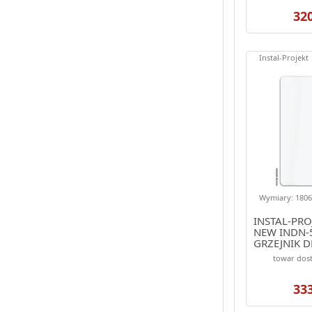
32
Instal-Projekt
Wymiary: 1806.
INSTAL-PRO
NEW INDN-
GRZEJNIK 
1806/486 K
towar dost
(ELEGANTE)
33