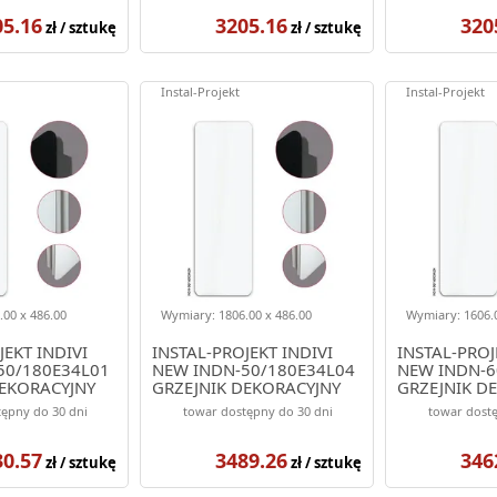
05.16
3205.16
320
zł / sztukę
zł / sztukę
Instal-Projekt
Instal-Projekt
00 x 486.00
Wymiary: 1806.00 x 486.00
Wymiary: 1606.0
JEKT INDIVI
INSTAL-PROJEKT INDIVI
INSTAL-PROJ
50/180E34L01
NEW INDN-50/180E34L04
NEW INDN-6
DEKORACYJNY
GRZEJNIK DEKORACYJNY
GRZEJNIK D
OLOR BIAŁY
1806/486 KOLOR BIAŁY
1606/576 K
ępny do 30 dni
towar dostępny do 30 dni
towar dostę
(ELEGANTE)
(ELEGANTE)
30.57
3489.26
346
zł / sztukę
zł / sztukę