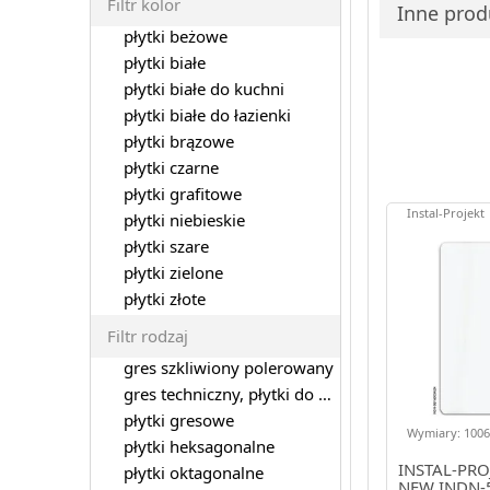
Filtr kolor
Inne produ
płytki beżowe
płytki białe
płytki białe do kuchni
płytki białe do łazienki
płytki brązowe
płytki czarne
płytki grafitowe
Instal-Projekt
płytki niebieskie
płytki szare
płytki zielone
płytki złote
Filtr rodzaj
gres szkliwiony polerowany
gres techniczny, płytki do garażu
płytki gresowe
Wymiary: 1006.
płytki heksagonalne
INSTAL-PRO
płytki oktagonalne
NEW INDN-