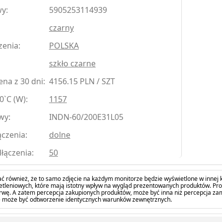
y:
5905253114939
czarny
zenia:
POLSKA
szkło czarne
na z 30 dni:
4156.15 PLN / SZT
0`C (W):
1157
wy:
INDN-60/200E31L05
czenia:
dolne
łączenia:
50
ć również, że to samo zdjęcie na każdym monitorze będzie wyświetlone w innej k
tleniowych, które mają istotny wpływ na wygląd prezentowanych produktów. Pro
barwę. A zatem percepcja zakupionych produktów, może być inna niż percepcja z
 może być odtworzenie identycznych warunków zewnętrznych.