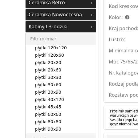
Ceramika Retro
Kod kreskow
Ceramika Nowoczesna
Kolor:
Kabiny I Brodziki
Kraj pochod
Filtr rozmiar
Lustro:
płytki 120x120
Minimalna ce
płytki 120x60
Moc 75/65/2
płytki 20x20
płytki 20x60
Nr. katalogo
płytki 30x30
Rodzaj podłą
płytki 30x60
płytki 30x90
Rozstaw pod
płytki 40x120
płytki 45x45
Prosimy pamięta
płytki 60x60
warunkach oświe
światło i jego 
płytki 80x80
gdyż niemożliwe
płytki 90x90