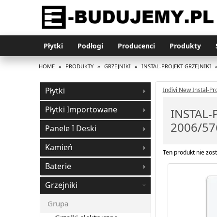
Płytki
Podłogi
Producenci
Produkty
HOME
»
PRODUKTY
»
GRZEJNIKI
»
INSTAL-PROJEKT GRZEJNIKI
Płytki
Indivi New Instal-Pro
Płytki Importowane
INSTAL-
2006/57
Panele I Deski
Kamień
Ten produkt nie zost
Baterie
Grzejniki
Grupa