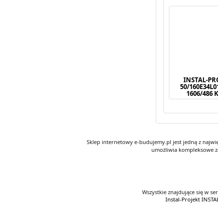
INSTAL-PR
50/160E34L
1606/486 
Sklep internetowy e-budujemy.pl jest jedną z najw
umożliwia kompleksowe za
Wszystkie znajdujące się w se
Instal-Projekt INS