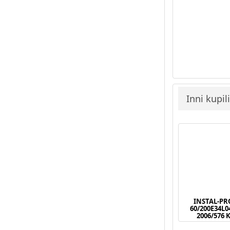
Inni kupil
INSTAL-PR
60/200E34L
2006/576 