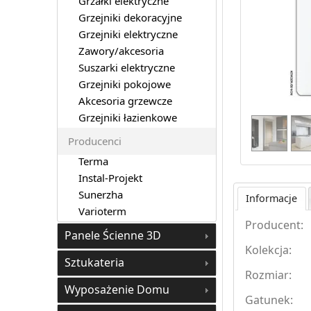
Grzałki elektryczne
Grzejniki dekoracyjne
Grzejniki elektryczne
Zawory/akcesoria
Suszarki elektryczne
Grzejniki pokojowe
Akcesoria grzewcze
Grzejniki łazienkowe
Producenci
Terma
Instal-Projekt
Sunerzha
Informacje
Varioterm
Producent:
Panele Ścienne 3D
Kolekcja:
Sztukateria
Rozmiar:
Wyposażenie Domu
Gatunek: