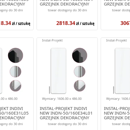
DEKORACYJNY
GRZEJNIK DEKORACYJNY
GRZEJNIK D
KOLOR CZARNY
1006/486 KOLOR BIAŁY
1406/486 K
ępny do 30 dni
towar dostępny do 30 dni
towar dostę
(ELEGANTE)
(ELEGANTE)
18.34
2818.34
306
zł / sztukę
zł / sztukę
Instal-Projekt
Instal-Projekt
00 x 486.00
Wymiary: 1606.00 x 486.00
Wymiary: 1606.0
JEKT INDIVI
INSTAL-PROJEKT INDIVI
INSTAL-PROJ
50/160E31L05
NEW INDN-50/160E34L01
NEW INDN-5
DEKORACYJNY
GRZEJNIK DEKORACYJNY
GRZEJNIK D
KOLOR CZARNY
1606/486 KOLOR BIAŁY
1606/486 K
ępny do 30 dni
towar dostępny do 30 dni
towar dostę
(ELEGANTE)
(ELEGANTE)