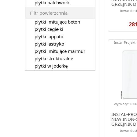
płytki patchwork
GRZEJNIK 
1006/486 
towar dost
Filtr powierzchnia
(ELEGANTE)
płytki imitujące beton
28
płytki cegiełki
płytki lappato
Instal-Projekt
płytki lastryko
płytki imitujące marmur
płytki strukturalne
płytki w jodełkę
Wymiary: 1606.
INSTAL-PRO
NEW INDN-
GRZEJNIK 
1606/486 
towar dost
(ELEGANTE)