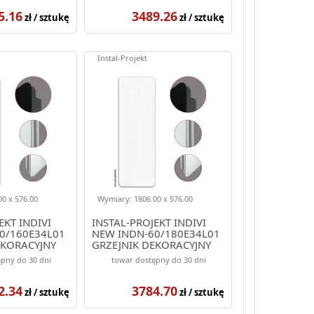
5.16
3489.26
zł / sztukę
zł / sztukę
Instal-Projekt
0 x 576.00
Wymiary: 1806.00 x 576.00
EKT INDIVI
INSTAL-PROJEKT INDIVI
0/160E34L01
NEW INDN-60/180E34L01
EKORACYJNY
GRZEJNIK DEKORACYJNY
OLOR BIAŁY
1806/576 KOLOR BIAŁY
pny do 30 dni
towar dostępny do 30 dni
(ELEGANTE)
2.34
3784.70
zł / sztukę
zł / sztukę