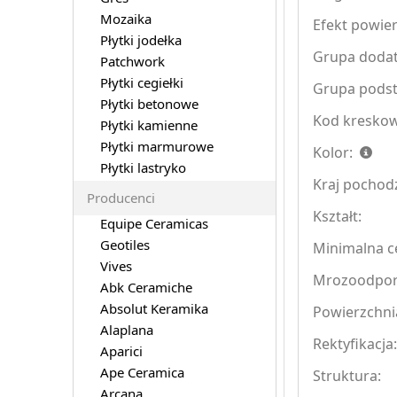
Mozaika
Efekt powier
Płytki jodełka
Grupa doda
Patchwork
Płytki cegiełki
Grupa pods
Płytki betonowe
Kod kreskow
Płytki kamienne
Płytki marmurowe
Kolor:
Płytki lastryko
Kraj pochod
Producenci
Kształt:
Equipe Ceramicas
Geotiles
Minimalna ce
Vives
Mrozoodpo
Abk Ceramiche
Absolut Keramika
Powierzchni
Alaplana
Rektyfikacja
Aparici
Ape Ceramica
Struktura:
Arcana