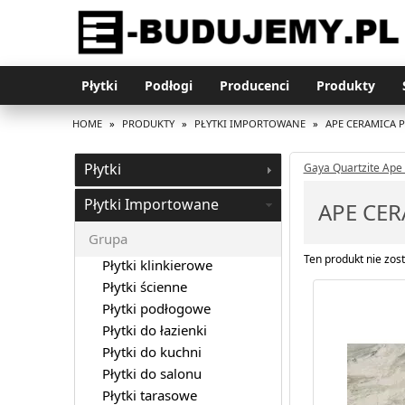
Płytki
Podłogi
Producenci
Produkty
HOME
»
PRODUKTY
»
PŁYTKI IMPORTOWANE
»
APE CERAMICA 
Płytki
Gaya Quartzite Ape
Płytki Importowane
APE CER
Grupa
Ten produkt nie zost
Płytki klinkierowe
Płytki ścienne
Płytki podłogowe
Płytki do łazienki
Płytki do kuchni
Płytki do salonu
Płytki tarasowe