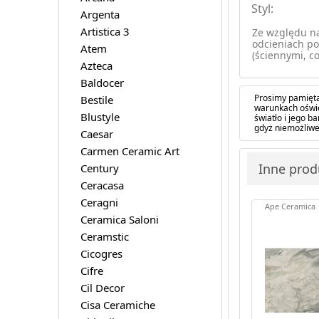
Styl:
Argenta
Artistica 3
Ze względu na
odcieniach po
Atem
(ściennymi, co
Azteca
Baldocer
Prosimy pamięta
Bestile
warunkach oświe
Blustyle
światło i jego 
gdyż niemożliwe
Caesar
Carmen Ceramic Art
Inne prod
Century
Ceracasa
Ceragni
Ape Ceramica
Ceramica Saloni
Ceramstic
Cicogres
Cifre
Cil Decor
Cisa Ceramiche