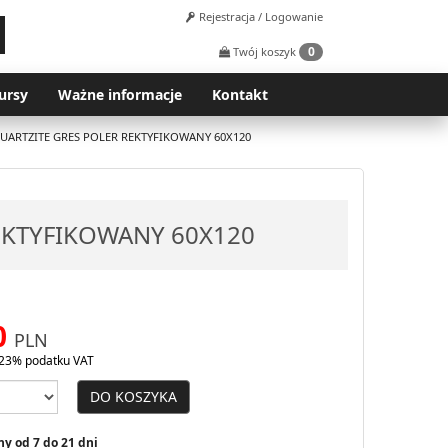
Rejestracja / Logowanie
0
Twój koszyk
ursy
Ważne informacje
Kontakt
UARTZITE GRES POLER REKTYFIKOWANY 60X120
EKTYFIKOWANY 60X120
0
PLN
23% podatku VAT
DO KOSZYKA
y od 7 do 21 dni