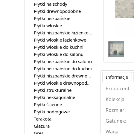
Płytki na schody
Płytki drewnopodobne
Płytki hiszpańskie
Płytki włoskie
Płytki hiszpańskie łazienkowe
Płytki włoskie łazienkowe
Płytki włoskie do kuchni
Płytki włoskie do salonu
Płytki hiszpańskie do salonu
Płytki hiszpańskie do kuchni
Płytki hiszpańskie drewnopodobne
Informacje
Płytki włoskie drewnopodobne
Producent:
Płytki strukturalne
Płytki heksagonalne
Kolekcja:
Płytki ścienne
Rozmiar:
Płytki podłogowe
Terakota
Gatunek:
Glazura
Waga:
Gres