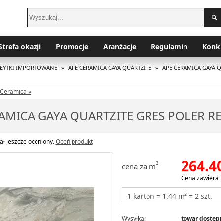
Strefa okazji
Promocje
Aranżacje
Regulamin
Konk
PŁYTKI IMPORTOWANE
»
APE CERAMICA GAYA QUARTZITE
»
APE CERAMICA GAYA Q
 Ceramica »
AMICA GAYA QUARTZITE GRES POLER R
ał jeszcze oceniony.
Oceń produkt
264.4
2
cena za m
Cena zawiera 
Wysyłka:
towar dostępn