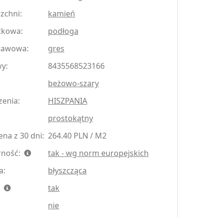
zchni:
kamień
tkowa:
podłoga
tawowa:
gres
y:
8435568523166
beżowo-szary
zenia:
HISZPANIA
prostokątny
na z 30 dni:
264.40 PLN / M2
rność:
tak - wg norm europejskich
a:
błyszcząca
:
tak
nie