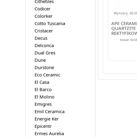
Cithetiles
Codicer
Wymiary: 60.00
Colorker
Cotto Tuscania
APE CERAM
QUARTZITE
Cristacer
REKTYFIKO
Decus
towar dost
Delconca
Dual Gres
Dune
Durstone
Eco Ceramic
El Casa
El Barco
El Molino
Emigres
Emil Ceramica
Energie Ker
Epicentr
Ermes Aurelia