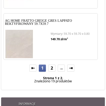
AG HOME FRATTO GREIGE GRES LAPPATO
REKTYFIKOWANY 59.7X59.7
Wymiary: 59.70 x 59.70 x 0.80
2
149.70
zł/m
⇤
1
2
→
⇥
Strona 1 z 2.
Znaleziono 19 produktów
INFORMACJE