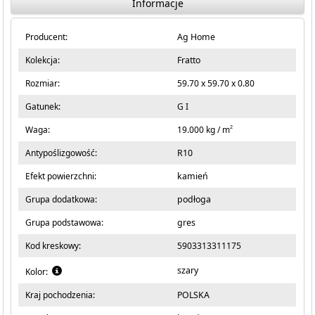
Informacje
Producent:
Ag Home
Kolekcja:
Fratto
Rozmiar:
59.70 x 59.70 x 0.80
Gatunek:
G I
2
Waga:
19.000 kg / m
Antypoślizgowość:
R10
Efekt powierzchni:
kamień
Grupa dodatkowa:
podłoga
Grupa podstawowa:
gres
Kod kreskowy:
5903313311175
szary
Kolor:
Kraj pochodzenia:
POLSKA