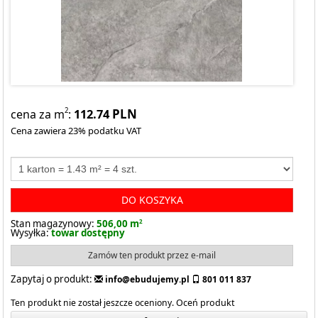
112.74
PLN
2
cena za m
:
Cena zawiera 23% podatku VAT
DO KOSZYKA
Stan magazynowy:
506,00 m
2
Wysyłka:
towar dostępny
Zamów ten produkt przez e-mail
Zapytaj o produkt:
info@ebudujemy.pl
801 011 837
Ten produkt nie został jeszcze oceniony.
Oceń produkt