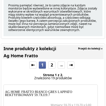
Prosimy pamiętać również, że to samo zdjęcie na każdym
monitorze będzie wyświetlone w innej kolorystyce. Zdjęcia zostały
wykonane w określonych warunkach oświetleniowych, które
mają istotny wpływ na wygląd prezentowanych produktów.
Produkty bowiem częściowo absorbują, a częściowo odbijają
światło i jego barwę. A zatem percepcja zakupionych produktów,
może być inna niż percepcja zamieszczonych zdjęć, nawet na
skalibrowanych monitorach, gdyż niemożliwe może być
odtworzenie identycznych warunków zewnętrznych.
Inne produkty z kolekcji
Przejdź do kolekcji »
Ag Home Fratto
⇤
1
2
→
⇥
Strona 1 z 2.
Znaleziono 19 produktów
AG HOME FRATTO BIANCO GRES LAPPATO
REKTYFIKOWANY 59.7X119.7
Wymiary: 59.70 x 119.70 x 0.80