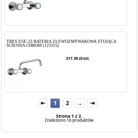
TRES ESE-23 BATERIA ZLEWOZMYWAKOWA STOJĄCA
ŚCIENNA CHROM (123315)
317.38
zł/szt.
⇤
1
2
→
⇥
Strona 1 z 2.
Znaleziono 16 produktów