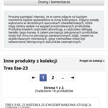
Oceny i komentarze
Prosimy pamiętać również, że to samo zdjęcie na każdym
monitorze będzie wyświetlone w innej kolorystyce. Zdjęcia zostały
wykonane w określonych warunkach oświetleniowych, które
mają istotny wpływ na wygląd prezentowanych produktów.
Produkty bowiem częściowo absorbują, a częściowo odbijają
światło i jego barwę. A zatem percepcja zakupionych produktów,
może być inna niż percepcja zamieszczonych zdjęć, nawet na
skalibrowanych monitorach, gdyż niemożliwe może być
odtworzenie identycznych warunków zewnętrznych.
Inne produkty z kolekcji
Przejdź do kolekcji »
Tres Ese-23
⇤
1
2
→
⇥
Strona 1 z 2.
Znaleziono 16 produktów
TRES ESE-23 BATERIA ZLEWOZMYWAKOWA STOJĄCA