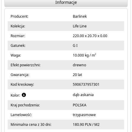
Informacje
Producent:
Barlinek
Kolekcja:
Life Line
Rozmiar:
220.00 x 20.70 x 0.00
Gatunek:
G I
2
Waga:
10.000 kg / m
Efekt powierzchni:
drewno
Gwarancja:
20 lat
Kod kreskowy:
5906737957301
dąb askania
Kolor:
Kraj pochodzenia:
POLSKA
Lamelowość:
trzypasmowe
Minimalna cena z 30 dni:
180.90 PLN / M2