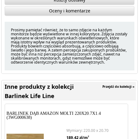
Oceny i komentarze
Prosimy pamiętać również, że to samo zdjęcie na każdym
monitorze będzie wyświetlone w innej kolorystyce. Zdjęcia zostały
wykonane w określonych warunkach oświetleniowych, które
mają istotny wpływ na wygląd prezentowanych produktów.
Produkty bowiem częściowo absorbują, a częściowo odbijają
światło i jego barwę. A zatem percepcja zakupionych produktów,
może być inna niż percepcja zamieszczonych zdjęć, nawet na
skalibrowanych monitorach, gdyż niemożliwe może być
odtworzenie identycznych warunków zewnętrznych.
Inne produkty z kolekcji
Przejdź do kolekcji »
Barlinek Life Line
BARLINEK DĄB AMAZON MOLTI 220X20.7X1.4
(3WG000638)
Wymiary: 220.00 x 20.70
2
189.42
zł/m