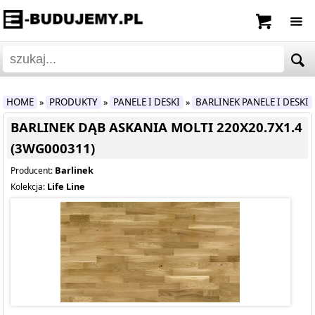
HOME
PRODUKTY
PANELE I DESKI
BARLINEK PANELE I DESKI
»
»
»
BARLINEK DĄB ASKANIA MOLTI 220X20.7X1.4
(3WG000311)
Barlinek
Producent:
Life Line
Kolekcja: