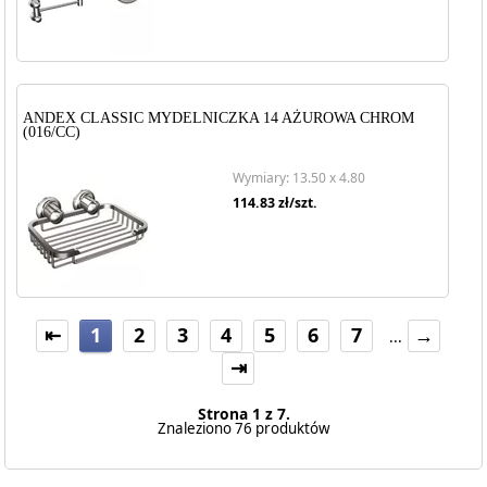
ANDEX CLASSIC MYDELNICZKA 14 AŻUROWA CHROM
(016/CC)
Wymiary: 13.50 x 4.80
114.83
zł/szt.
⇤
1
2
3
4
5
6
7
→
...
⇥
Strona 1 z 7.
Znaleziono 76 produktów