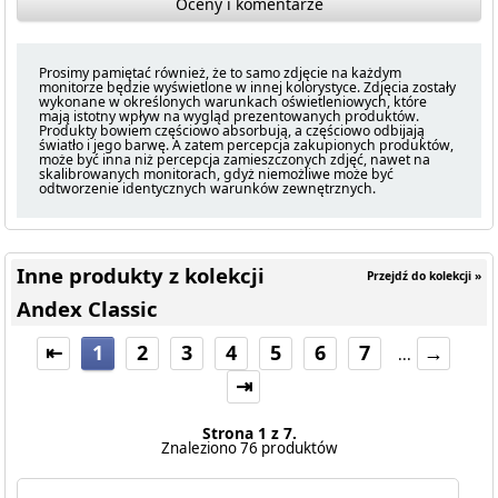
Oceny i komentarze
Prosimy pamiętać również, że to samo zdjęcie na każdym
monitorze będzie wyświetlone w innej kolorystyce. Zdjęcia zostały
wykonane w określonych warunkach oświetleniowych, które
mają istotny wpływ na wygląd prezentowanych produktów.
Produkty bowiem częściowo absorbują, a częściowo odbijają
światło i jego barwę. A zatem percepcja zakupionych produktów,
może być inna niż percepcja zamieszczonych zdjęć, nawet na
skalibrowanych monitorach, gdyż niemożliwe może być
odtworzenie identycznych warunków zewnętrznych.
Inne produkty z kolekcji
Przejdź do kolekcji »
Andex Classic
⇤
1
2
3
4
5
6
7
→
...
⇥
Strona 1 z 7.
Znaleziono 76 produktów