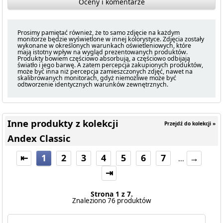
Oceny i komentarze
Prosimy pamiętać również, że to samo zdjęcie na każdym
monitorze będzie wyświetlone w innej kolorystyce. Zdjęcia zostały
wykonane w określonych warunkach oświetleniowych, które
mają istotny wpływ na wygląd prezentowanych produktów.
Produkty bowiem częściowo absorbują, a częściowo odbijają
światło i jego barwę. A zatem percepcja zakupionych produktów,
może być inna niż percepcja zamieszczonych zdjęć, nawet na
skalibrowanych monitorach, gdyż niemożliwe może być
odtworzenie identycznych warunków zewnętrznych.
Inne produkty z kolekcji
Przejdź do kolekcji »
Andex Classic
⇤
1
2
3
4
5
6
7
→
...
⇥
Strona 1 z 7.
Znaleziono 76 produktów