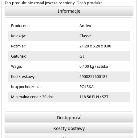
Ten produkt nie został jeszcze oceniony.
Oceń produkt
Informacje
Producent:
Andex
Kolekcja:
Classic
Rozmiar:
21.20 x 5.20 x 0.00
Gatunek:
G I
Waga:
0.400 kg / sztuka
Kod kreskowy:
5908257600187
Kraj pochodzenia:
POLSKA
Minimalna cena z 30 dni:
118.56 PLN / SZT
Dostępność
Koszty dostawy