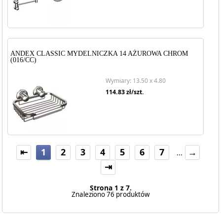
ANDEX CLASSIC MYDELNICZKA 14 AŻUROWA CHROM
(016/CC)
Wymiary: 13.50 x 4.80
114.83
zł/szt.
⇤
1
2
3
4
5
6
7
→
...
⇥
Strona 1 z 7.
Znaleziono 76 produktów