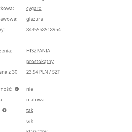
tkowa:
cygaro
tawowa:
glazura
y:
8435568518964
zenia:
HISZPANIA
prostokątny
ena z 30
23.54 PLN / SZT
rność:
nie
a:
matowa
:
tak
tak
klasyczny