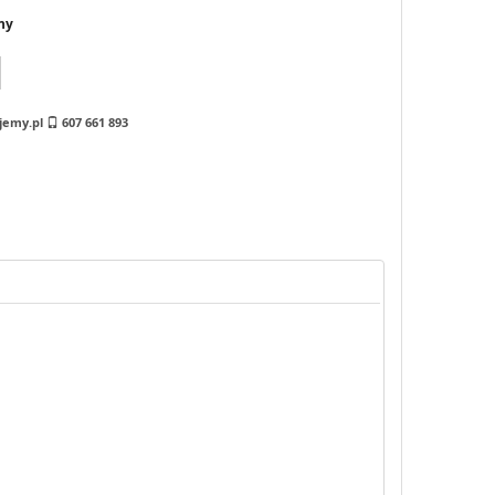
ny
jemy.pl
607 661 893