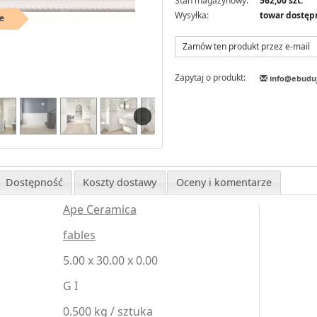
Stan magazynowy:
562,00 szt.
Wysyłka:
towar dostęp
e
Zamów ten produkt przez e-mail
Zapytaj o produkt:
info@ebudu
Dostępność
Koszty dostawy
Oceny i komentarze
Ape Ceramica
fables
5.00 x 30.00 x 0.00
G I
0.500 kg / sztuka