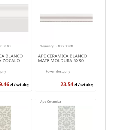
x 30.00
Wymiary: 5.00 x 30.00
CA BLANCO
APE CERAMICA BLANCO
A ZOCALO
MATE MOLDURA 5X30
ępny
towar dostępny
9.46
23.54
zł / sztukę
zł / sztukę
Ape Ceramica