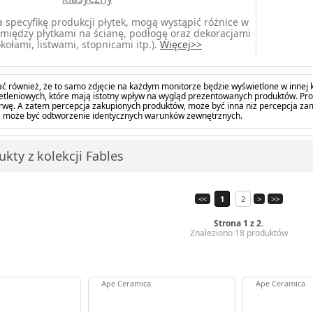
 specyfikę produkcji płytek, mogą wystąpić różnice w
między płytkami na ścianę, podłogę oraz dekoracjami
kołami, listwami, stopnicami itp.).
Więcej>>
ć również, że to samo zdjęcie na każdym monitorze będzie wyświetlone w innej k
tleniowych, które mają istotny wpływ na wygląd prezentowanych produktów. Pro
barwę. A zatem percepcja zakupionych produktów, może być inna niż percepcja z
 może być odtworzenie identycznych warunków zewnętrznych.
kty z kolekcji Fables
<<
1
2
>
>>
Strona 1 z 2.
Znaleziono 18 produktów
Ape Ceramica
Ape Ceramica