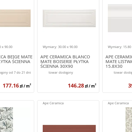
 x 90.00
Wymiary: 30.00 x 90.00
Wymiary: 15.80 
CA BEIGE MATE
APE CERAMICA BLANCO
APE CERAMI
ŁYTKA ŚCIENNA
MATE BOISERIE PŁYTKA
MATE LISTW
ŚCIENNA 30X90
15.8X30
ępny od 7 do 21 dni
towar dostępny
towar dost
177.16
146.28
3
2
2
zł / m
zł / m
Ape Ceramica
Ape Ceramica