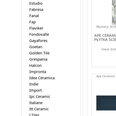
Estudio
Fabresa
Fanal
Fap
Wymiary: 30.00
Flaviker
Fondovalle
APE CERAMI
PŁYTKA ŚCI
Gayafores
Goetan
towar dost
Golden Tile
Grespania
Halcon
Impronta
Ape Ceramica
Idea Ceramica
Indie
Import
Ipc Ceramic
Italiane
Itt Ceramic
I.Tiles