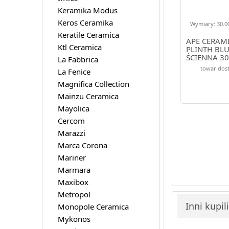
Keramika Modus
Keros Ceramika
Wymiary: 30.00
Keratile Ceramica
APE CERAM
Ktl Ceramica
PLINTH BLU
ŚCIENNA 3
La Fabbrica
towar dost
La Fenice
Magnifica Collection
Mainzu Ceramica
Mayolica
Cercom
Marazzi
Marca Corona
Mariner
Marmara
Maxibox
Metropol
Inni kupil
Monopole Ceramica
Mykonos