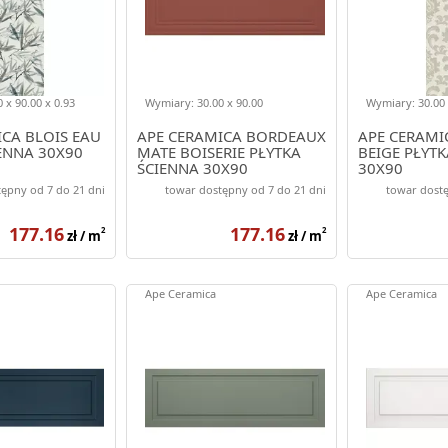
 x 90.00 x 0.93
Wymiary: 30.00 x 90.00
Wymiary: 30.00 
CA BLOIS EAU
APE CERAMICA BORDEAUX
APE CERAMI
ENNA 30X90
MATE BOISERIE PŁYTKA
BEIGE PŁYTK
ŚCIENNA 30X90
30X90
ępny od 7 do 21 dni
towar dostępny od 7 do 21 dni
towar dostę
177.16
177.16
2
2
zł / m
zł / m
Ape Ceramica
Ape Ceramica