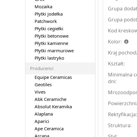
Mozaika
Grupa doda
Płytki jodełka
Grupa pods
Patchwork
Płytki cegiełki
Kod kreskow
Płytki betonowe
Kolor:
Płytki kamienne
Płytki marmurowe
Kraj pochod
Płytki lastryko
Kształt:
Producenci
Minimalna c
Equipe Ceramicas
dni:
Geotiles
Vives
Mrozoodpo
Abk Ceramiche
Powierzchni
Absolut Keramika
Alaplana
Rektyfikacja
Aparici
Struktura:
Ape Ceramica
Arcana
Styl: