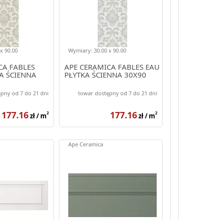
x 90.00
Wymiary: 30.00 x 90.00
CA FABLES
APE CERAMICA FABLES EAU
A ŚCIENNA
PŁYTKA ŚCIENNA 30X90
pny od 7 do 21 dni
towar dostępny od 7 do 21 dni
177.16
177.16
2
2
zł / m
zł / m
Ape Ceramica