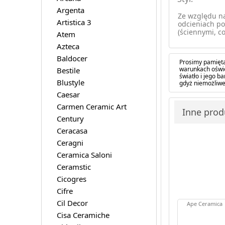
Argenta
Ze względu na
Artistica 3
odcieniach po
(ściennymi, co
Atem
Azteca
Baldocer
Prosimy pamięta
warunkach oświe
Bestile
światło i jego 
Blustyle
gdyż niemożliwe
Caesar
Carmen Ceramic Art
Inne produ
Century
Ceracasa
Ceragni
Ceramica Saloni
Ceramstic
Cicogres
Cifre
Cil Decor
Ape Ceramica
Cisa Ceramiche