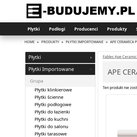
Płytki
Podłogi
Producenci
Produkty
HOME
»
PRODUKTY
»
PŁYTKI IMPORTOWANE
»
APE CERAMICA 
Płytki
Fables Ape Ceramic
Płytki Importowane
APE CE
Grupa
Ten produkt nie zost
Płytki klinkierowe
Płytki ścienne
Płytki podłogowe
Płytki do łazienki
Płytki do kuchni
Płytki do salonu
Płytki tarasowe