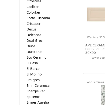
Cithetiles
Codicer
Colorker
Cotto Tuscania
Cristacer
Decus
Delconca
Wymiary: 30.00
Dual Gres
APE CERAMI
Dune
BOISERIE P
Durstone
30X90
Eco Ceramic
towar dost
El Casa
El Barco
El Molino
Emigres
Ape Ceramica
Emil Ceramica
Energie Ker
Epicentr
Ermes Aurelia