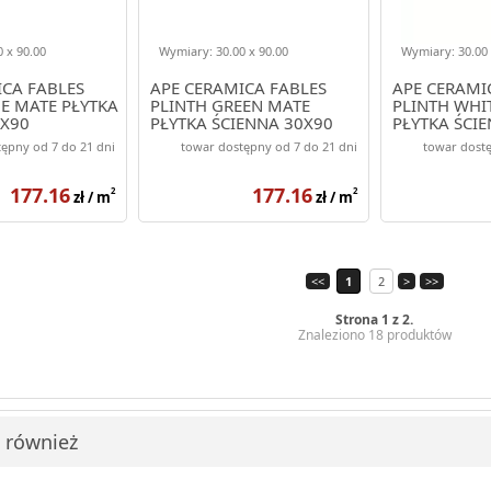
 x 90.00
Wymiary: 30.00 x 90.00
Wymiary: 30.00 
ICA FABLES
APE CERAMICA FABLES
APE CERAMI
E MATE PŁYTKA
PLINTH GREEN MATE
PLINTH WHI
0X90
PŁYTKA ŚCIENNA 30X90
PŁYTKA ŚCI
ępny od 7 do 21 dni
towar dostępny od 7 do 21 dni
towar dost
177.16
177.16
2
2
zł / m
zł / m
<<
1
2
>
>>
Strona 1 z 2.
Znaleziono 18 produktów
i również