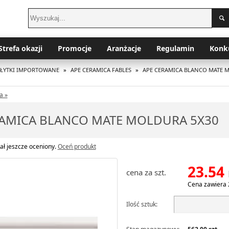
Strefa okazji
Promocje
Aranżacje
Regulamin
Konk
PŁYTKI IMPORTOWANE
»
APE CERAMICA FABLES
»
APE CERAMICA BLANCO MATE 
a »
RAMICA BLANCO MATE MOLDURA 5X30
ał jeszcze oceniony.
Oceń produkt
23.54
cena za szt.
Cena zawiera 
Ilość sztuk: