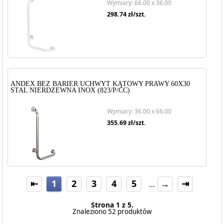
Wymiary: 66.00 x 36.00
298.74
zł/szt.
ANDEX BEZ BARIER UCHWYT KĄTOWY PRAWY 60X30
STAL NIERDZEWNA INOX (823/P/CC)
Wymiary: 36.00 x 66.00
355.69
zł/szt.
⇤
1
2
3
4
5
→
⇥
...
Strona 1 z 5.
Znaleziono 52 produktów