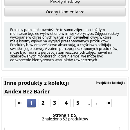
Koszty dostawy
Oceny i komentarze
Prosimy pamiętać również, że to samo zdjęcie na każdym
monitorze będzie wyświetlone w innej kolorystyce. Zdjęcia zostały
wykonane w określonych warunkach oświetleniowych, które
mają istotny wpływ na wygląd prezentowanych produktów.
Produkty bowiem częściowo absorbują, a częściowo odbijają
światło i jego barwę. A zatem percepcja zakupionych produktów,
może być inna niż percepcja zamieszczonych zdjęć, nawet na
skalibrowanych monitorach, gdyż niemożliwe może być
odtworzenie identycznych warunków zewnętrznych.
Inne produkty z kolekcji
Przejdź do kolekcji »
Andex Bez Barier
⇤
1
2
3
4
5
→
⇥
...
Strona 1 z 5.
Znaleziono 52 produktów