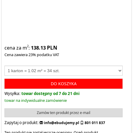
138.13
PLN
2
cena za m
:
Cena zawiera 23% podatku VAT
DO KOSZYKA
Wysyłka:
towar dostępny od 7 do 21 dni
towar na indywidualne zamówienie
Zamów ten produkt przez e-mail
Zapytaj o produkt:
info@ebudujemy.pl
801 011 837
Ten produkt nie został jeszcze oceniony.
Oceń produkt