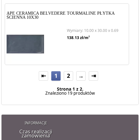
APE CERAMICA BELVEDERE TOURMALINE PŁYTKA
ŚCIENNA 10X30
Wymiary: 10.00 x 30.00 x 0.69
2
138.13
zł/m
⇤
1
2
→
⇥
Strona 1 z 2.
Znaleziono 19 produktów
INFORMACJE
Czas realizacji
zamówienia