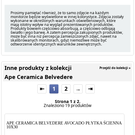
Prosimy pamiętać również, że to samo zdjęcie na każdym
monitorze będzie wyświetlone w innej kolorystyce. Zdjęcia zostały
wykonane w określonych warunkach oświetleniowych, które
mają istotny wpływ na wygląd prezentowanych produktów.
Produkty bowiem częściowo absorbują, a częściowo odbijają
światło i jego barwę. A zatem percepcja zakupionych produktów,
może być inna niż percepcja zamieszczonych zdjęć, nawet na
skalibrowanych monitorach, gdyż niemożliwe może być
odtworzenie identycznych warunków zewnętrznych.
Inne produkty z kolekcji
Przejdź do kolekcji »
Ape Ceramica Belvedere
⇤
1
2
→
⇥
Strona 1 z 2.
Znaleziono 19 produktów
APE CERAMICA BELVEDERE AVOCADO PŁYTKA ŚCIENNA
10X30