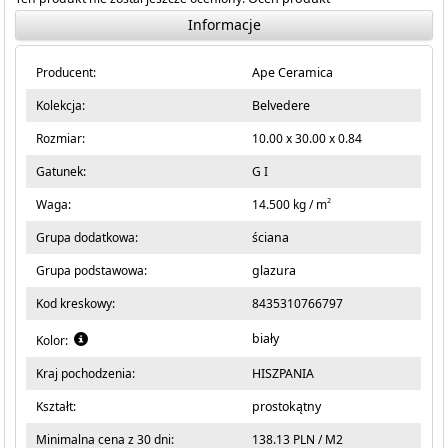
Informacje
Producent:
Ape Ceramica
Kolekcja:
Belvedere
Rozmiar:
10.00 x 30.00 x 0.84
Gatunek:
G I
2
Waga:
14.500 kg / m
Grupa dodatkowa:
ściana
Grupa podstawowa:
glazura
Kod kreskowy:
8435310766797
biały
Kolor:
Kraj pochodzenia:
HISZPANIA
Kształt:
prostokątny
Minimalna cena z 30 dni:
138.13 PLN / M2