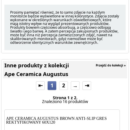
Prosimy pamiętać również, że to samo zdjęcie na każdym
monitorze będzie wyświetlone w innej kolorystyce. Zdjęcia zostały
wykonane w określonych warunkach oświetleniowych, które
mają istotny wpływ na wygląd prezentowanych produktów.
Produkty bowiem częściowo absorbują, a częściowo odbijają
światło i jego barwę. A zatem percepcja zakupionych produktów,
może być inna niż percepcja zamieszczonych zdjęć, nawet na
skalibrowanych monitorach, gdyż niemożliwe może być
odtworzenie identycznych warunków zewnętrznych.
Inne produkty z kolekcji
Przejdź do kolekcji »
Ape Ceramica Augustus
⇤
1
2
→
⇥
Strona 1 z 2.
Znaleziono 16 produktów
APE CERAMICA AUGUSTUS BROWN ANTI-SLIP GRES
REKTYFIKOWANY 60X120