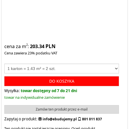
203.34
PLN
2
cena za m
:
Cena zawiera 23% podatku VAT
DO KOSZYKA
Wysyłka:
towar dostępny od 7 do 21 dni
towar na indywidualne zamówienie
Zamów ten produkt przez e-mail
Zapytaj o produkt:
info@ebudujemy.pl
801 011 837
Ten produkt nie został jeszcze oceniony.
Oceń produkt