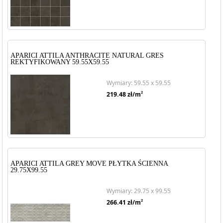
APARICI ATTILA ANTHRACITE NATURAL GRES
REKTYFIKOWANY 59.55X59.55
Wymiary: 59.55 x 59.55
2
219.48
zł/m
APARICI ATTILA GREY MOVE PŁYTKA ŚCIENNA
29.75X99.55
Wymiary: 29.75 x 99.55
2
266.41
zł/m