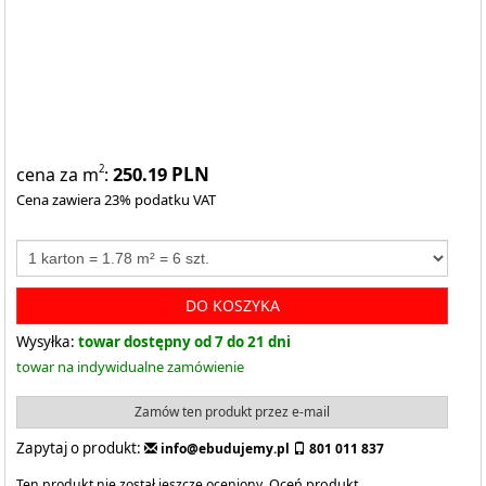
250.19
PLN
2
cena za m
:
Cena zawiera 23% podatku VAT
DO KOSZYKA
Wysyłka:
towar dostępny od 7 do 21 dni
towar na indywidualne zamówienie
Zamów ten produkt przez e-mail
Zapytaj o produkt:
info@ebudujemy.pl
801 011 837
Ten produkt nie został jeszcze oceniony.
Oceń produkt