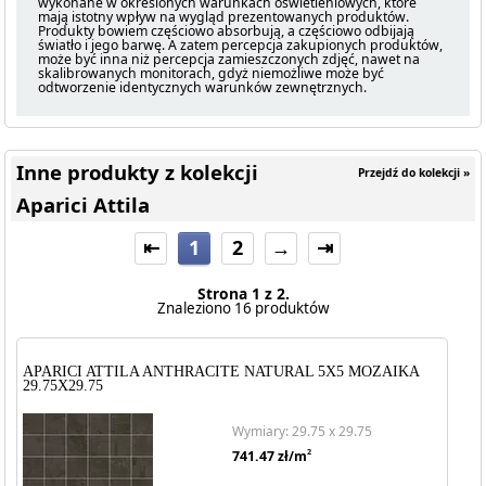
wykonane w określonych warunkach oświetleniowych, które
mają istotny wpływ na wygląd prezentowanych produktów.
Produkty bowiem częściowo absorbują, a częściowo odbijają
światło i jego barwę. A zatem percepcja zakupionych produktów,
może być inna niż percepcja zamieszczonych zdjęć, nawet na
skalibrowanych monitorach, gdyż niemożliwe może być
odtworzenie identycznych warunków zewnętrznych.
Inne produkty z kolekcji
Przejdź do kolekcji »
Aparici Attila
⇤
1
2
→
⇥
Strona 1 z 2.
Znaleziono 16 produktów
APARICI ATTILA ANTHRACITE NATURAL 5X5 MOZAIKA
29.75X29.75
Wymiary: 29.75 x 29.75
2
741.47
zł/m