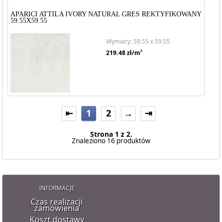
APARICI ATTILA IVORY NATURAL GRES REKTYFIKOWANY
59.55X59.55
Wymiary: 59.55 x 59.55
2
219.48
zł/m
⇤
1
2
→
⇥
Strona 1 z 2.
Znaleziono 16 produktów
INFORMACJE
Czas realizacji
zamówienia
Koszt dostawy