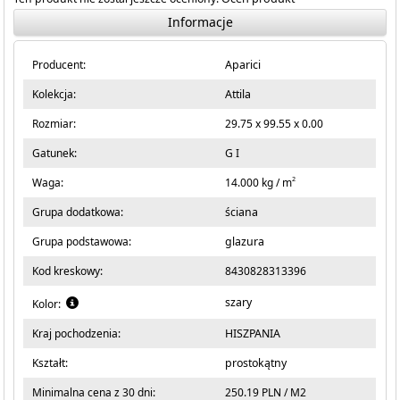
Informacje
Producent:
Aparici
Kolekcja:
Attila
Rozmiar:
29.75 x 99.55 x 0.00
Gatunek:
G I
2
Waga:
14.000 kg / m
Grupa dodatkowa:
ściana
Grupa podstawowa:
glazura
Kod kreskowy:
8430828313396
szary
Kolor:
Kraj pochodzenia:
HISZPANIA
Kształt:
prostokątny
Minimalna cena z 30 dni:
250.19 PLN / M2