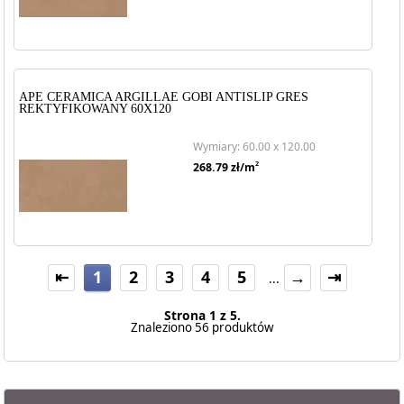
APE CERAMICA ARGILLAE GOBI ANTISLIP GRES
REKTYFIKOWANY 60X120
Wymiary: 60.00 x 120.00
2
268.79
zł/m
⇤
1
2
3
4
5
→
⇥
...
Strona 1 z 5.
Znaleziono 56 produktów