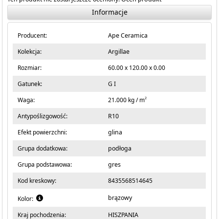
Informacje
Producent:
Ape Ceramica
Kolekcja:
Argillae
Rozmiar:
60.00 x 120.00 x 0.00
Gatunek:
G I
2
Waga:
21.000 kg / m
Antypoślizgowość:
R10
Efekt powierzchni:
glina
Grupa dodatkowa:
podłoga
Grupa podstawowa:
gres
Kod kreskowy:
8435568514645
brązowy
Kolor:
Kraj pochodzenia:
HISZPANIA