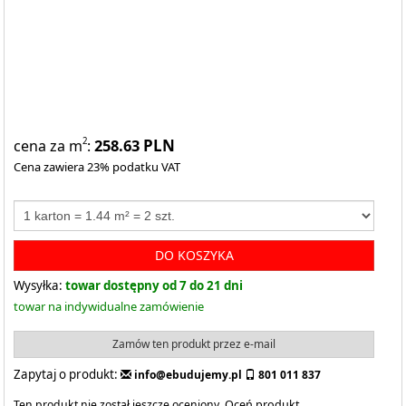
258.63
PLN
2
cena za m
:
Cena zawiera 23% podatku VAT
DO KOSZYKA
Wysyłka:
towar dostępny od 7 do 21 dni
towar na indywidualne zamówienie
Zamów ten produkt przez e-mail
Zapytaj o produkt:
info@ebudujemy.pl
801 011 837
Ten produkt nie został jeszcze oceniony.
Oceń produkt