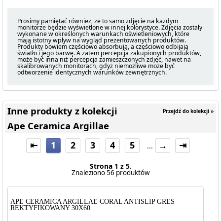
Prosimy pamiętać również, że to samo zdjęcie na każdym
monitorze będzie wyświetlone w innej kolorystyce. Zdjęcia zostały
wykonane w określonych warunkach oświetleniowych, które
mają istotny wpływ na wygląd prezentowanych produktów.
Produkty bowiem częściowo absorbują, a częściowo odbijają
światło i jego barwę. A zatem percepcja zakupionych produktów,
może być inna niż percepcja zamieszczonych zdjęć, nawet na
skalibrowanych monitorach, gdyż niemożliwe może być
odtworzenie identycznych warunków zewnętrznych.
Inne produkty z kolekcji
Przejdź do kolekcji »
Ape Ceramica Argillae
⇤
1
2
3
4
5
→
⇥
...
Strona 1 z 5.
Znaleziono 56 produktów
APE CERAMICA ARGILLAE CORAL ANTISLIP GRES
REKTYFIKOWANY 30X60