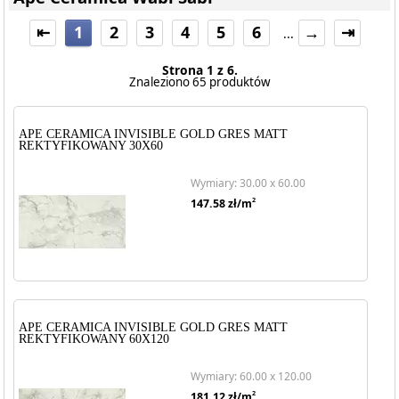
⇤
1
2
3
4
5
6
→
⇥
...
Strona 1 z 6.
Znaleziono 65 produktów
APE CERAMICA INVISIBLE GOLD GRES MATT
REKTYFIKOWANY 30X60
Wymiary: 30.00 x 60.00
2
147.58
zł/m
APE CERAMICA INVISIBLE GOLD GRES MATT
REKTYFIKOWANY 60X120
Wymiary: 60.00 x 120.00
2
181.12
zł/m