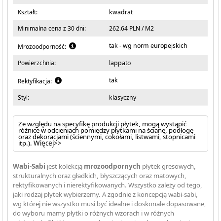
Kształt:
kwadrat
Minimalna cena z 30 dni:
262.64 PLN / M2
tak - wg norm europejskich
Mrozoodporność:
Powierzchnia:
lappato
tak
Rektyfikacja:
Styl:
klasyczny
Ze względu na specyfikę produkcji płytek, mogą wystąpić
różnice w odcieniach pomiędzy płytkami na ścianę, podłogę
oraz dekoracjami (ściennymi, cokołami, listwami, stopnicami
itp.).
Więcej>>
Wabi-Sabi
jest kolekcją
mrozoodpornych
płytek gresowych,
strukturalnych oraz gładkich, błyszczących oraz matowych,
rektyfikowanych i nierektyfikowanych. Wszystko zależy od tego,
jaki rodzaj płytek wybierzemy. A zgodnie z koncepcją wabi-sabi,
wg której nie wszystko musi być idealne i doskonale dopasowane,
do wyboru mamy płytki o różnych wzorach i w różnych