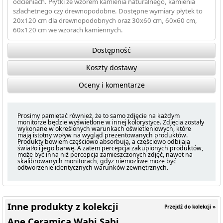
odcieniach. Płytki ze wzorem kamienia naturalnego, kamienia
szlachetnego czy drewnopodobne. Dostępne wymiary płytek to
20x120 cm dla drewnopodobnych oraz 30x60 cm, 60x60 cm,
60x120 cm we wzorach kamiennych.
Dostępność
Koszty dostawy
Oceny i komentarze
Prosimy pamiętać również, że to samo zdjęcie na każdym
monitorze będzie wyświetlone w innej kolorystyce. Zdjęcia zostały
wykonane w określonych warunkach oświetleniowych, które
mają istotny wpływ na wygląd prezentowanych produktów.
Produkty bowiem częściowo absorbują, a częściowo odbijają
światło i jego barwę. A zatem percepcja zakupionych produktów,
może być inna niż percepcja zamieszczonych zdjęć, nawet na
skalibrowanych monitorach, gdyż niemożliwe może być
odtworzenie identycznych warunków zewnętrznych.
Inne produkty z kolekcji
Przejdź do kolekcji »
Ape Ceramica Wabi Sabi