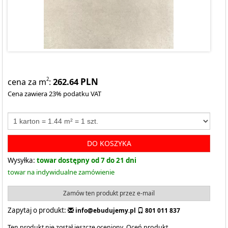
262.64
PLN
2
cena za m
:
Cena zawiera 23% podatku VAT
DO KOSZYKA
Wysyłka:
towar dostępny od 7 do 21 dni
towar na indywidualne zamówienie
Zamów ten produkt przez e-mail
Zapytaj o produkt:
info@ebudujemy.pl
801 011 837
Ten produkt nie został jeszcze oceniony.
Oceń produkt