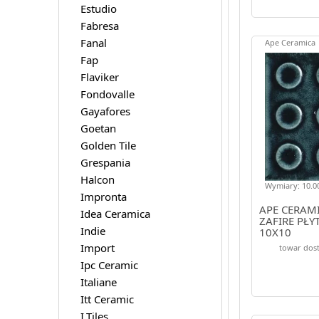
Estudio
Fabresa
Fanal
Ape Ceramica
Fap
Flaviker
Fondovalle
Gayafores
Goetan
Golden Tile
Grespania
Halcon
Wymiary: 10.00
Impronta
APE CERAM
Idea Ceramica
ZAFIRE PŁY
Indie
10X10
Import
towar dost
Ipc Ceramic
Italiane
Itt Ceramic
I.Tiles