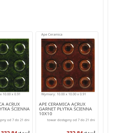
Ape Ceramica
x 10.00 x 0.91
Wymiary: 10.00 x 10.00 x 0.91
CA ACRUX
APE CERAMICA ACRUX
YTKA ŚCIENNA
GARNET PŁYTKA ŚCIENNA
10X10
pny od 7 do 21 dni
towar dostępny od 7 do 21 dni
332.84
332.84
2
2