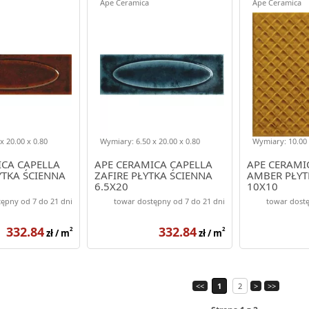
Ape Ceramica
Ape Ceramica
x 20.00 x 0.80
Wymiary: 6.50 x 20.00 x 0.80
Wymiary: 10.00 
ICA CAPELLA
APE CERAMICA CAPELLA
APE CERAM
YTKA ŚCIENNA
ZAFIRE PŁYTKA ŚCIENNA
AMBER PŁYT
6.5X20
10X10
ępny od 7 do 21 dni
towar dostępny od 7 do 21 dni
towar dostę
332.84
332.84
2
2
zł / m
zł / m
<<
1
2
>
>>