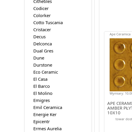
Cithetiles
Codicer
Colorker
Cotto Tuscania
Cristacer
Ape Ceramica
Decus
Delconca
Dual Gres
Dune
Durstone
Eco Ceramic
El Casa
El Barco
El Molino
Wymiary: 10.00
Emigres
APE CERAM
Emil Ceramica
AMBER PŁY
10X10
Energie Ker
towar dost
Epicentr
Ermes Aurelia