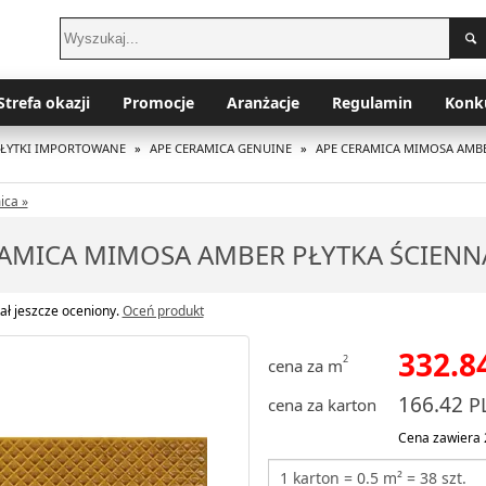
Strefa okazji
Promocje
Aranżacje
Regulamin
Konk
PŁYTKI IMPORTOWANE
»
APE CERAMICA GENUINE
»
APE CERAMICA MIMOSA AMBE
ica »
AMICA MIMOSA AMBER PŁYTKA ŚCIENNA
ał jeszcze oceniony.
Oceń produkt
332.8
2
cena za m
166.42
P
cena za karton
Cena zawiera 