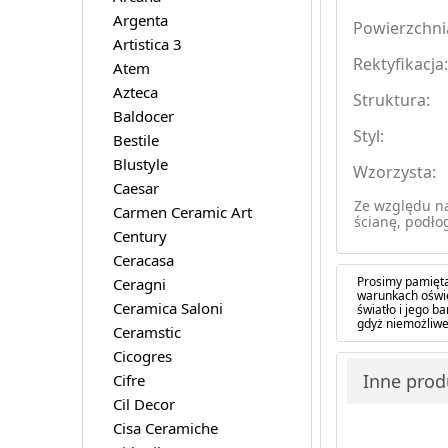
Argenta
Powierzchni
Artistica 3
Rektyfikacja
Atem
Azteca
Struktura:
Baldocer
Styl:
Bestile
Blustyle
Wzorzysta:
Caesar
Ze względu na
Carmen Ceramic Art
ścianę, podło
Century
Ceracasa
Prosimy pamięta
Ceragni
warunkach oświe
Ceramica Saloni
światło i jego 
gdyż niemożliwe
Ceramstic
Cicogres
Inne prod
Cifre
Cil Decor
Cisa Ceramiche