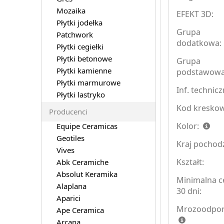
Mozaika
EFEKT 3D:
Płytki jodełka
Grupa
Patchwork
dodatkowa:
Płytki cegiełki
Płytki betonowe
Grupa
Płytki kamienne
podstawowa
Płytki marmurowe
Inf. technicz
Płytki lastryko
Kod kreskow
Producenci
Kolor:
Equipe Ceramicas
Geotiles
Kraj pochod
Vives
Kształt:
Abk Ceramiche
Absolut Keramika
Minimalna c
Alaplana
30 dni:
Aparici
Mrozoodpor
Ape Ceramica
Arcana