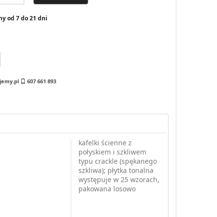
y od 7 do 21 dni
jemy.pl
607 661 893
kafelki ścienne z
połyskiem i szkliwem
typu crackle (spękanego
szkliwa); płytka tonalna
występuje w 25 wzorach,
pakowana losowo