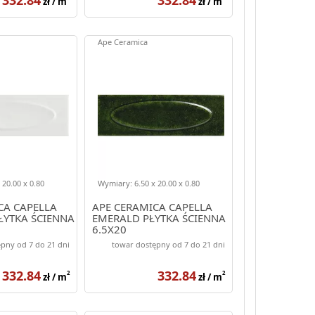
zł / m
zł / m
Ape Ceramica
 20.00 x 0.80
Wymiary: 6.50 x 20.00 x 0.80
CA CAPELLA
APE CERAMICA CAPELLA
YTKA ŚCIENNA
EMERALD PŁYTKA ŚCIENNA
6.5X20
pny od 7 do 21 dni
towar dostępny od 7 do 21 dni
332.84
332.84
2
2
zł / m
zł / m