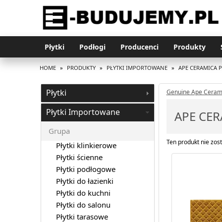
Płytki
Podłogi
Producenci
Produkty
HOME
»
PRODUKTY
»
PŁYTKI IMPORTOWANE
»
APE CERAMICA 
Płytki
Genuine Ape Ceram
Płytki Importowane
APE CER
Grupa
Ten produkt nie zost
Płytki klinkierowe
Płytki ścienne
Płytki podłogowe
Płytki do łazienki
Płytki do kuchni
Płytki do salonu
Płytki tarasowe