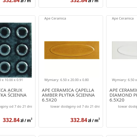
zł / m
zł / m
Ape Ceramica
Ape Ceramica
 x 10.00 x 0.91
Wymiary: 6.50 x 20.00 x 0.80
Wymiary: 6.50 x
ICA ACRUX
APE CERAMICA CAPELLA
APE CERAMI
TKA ŚCIENNA
AMBER PŁYTKA ŚCIENNA
DIAMOND PŁ
6.5X20
6.5X20
ępny od 7 do 21 dni
towar dostępny od 7 do 21 dni
towar dostę
332.84
332.84
2
2
zł / m
zł / m