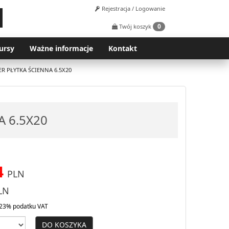
Rejestracja / Logowanie
0
Twój koszyk
ursy
Ważne informacje
Kontakt
R PŁYTKA ŚCIENNA 6.5X20
 6.5X20
4
PLN
LN
23% podatku VAT
DO KOSZYKA