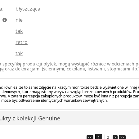
a:
błyszcząca
:
nie
tak
retro
tak
 specyfikę produkcji płytek, mogą wystąpić różnice w odcieniach 
gę oraz dekoracjami (ściennymi, cokołami, listwami, stopnicami itp.
ć również, że to samo zdjęcie na każdym monitorze będzie wyświetlone w innej k
tleniowych, które mają istotny wpływ na wygląd prezentowanych produktów. Pro
barwę. A zatem percepcja zakupionych produktów, może być inna niż percepcja z
 może być odtworzenie identycznych warunków zewnętrznych.
ukty z kolekcji Genuine
<<
1
2
>
>>