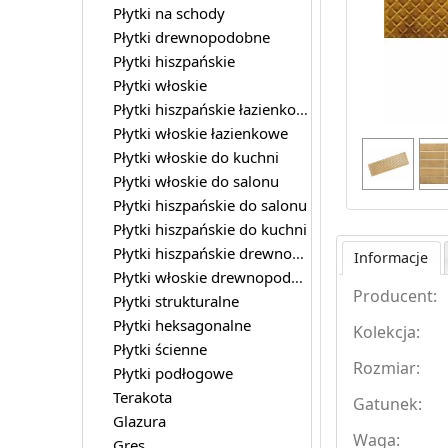
Płytki na schody
Płytki drewnopodobne
Płytki hiszpańskie
Płytki włoskie
Płytki hiszpańskie łazienkowe
Płytki włoskie łazienkowe
Płytki włoskie do kuchni
Płytki włoskie do salonu
Płytki hiszpańskie do salonu
Płytki hiszpańskie do kuchni
Płytki hiszpańskie drewnopodobne
Informacje
Płytki włoskie drewnopodobne
Producent:
Płytki strukturalne
Płytki heksagonalne
Kolekcja:
Płytki ścienne
Rozmiar:
Płytki podłogowe
Terakota
Gatunek:
Glazura
Waga:
Gres