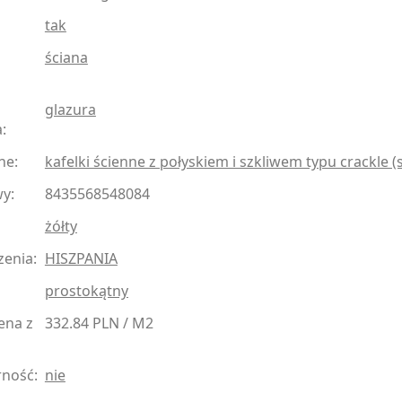
tak
ściana
glazura
:
ne:
kafelki ścienne z połyskiem i szkliwem typu crackle 
y:
8435568548084
żółty
zenia:
HISZPANIA
prostokątny
ena z
332.84 PLN / M2
ność:
nie