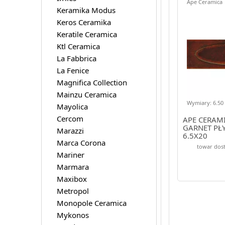
Ape Ceramica
Keramika Modus
Keros Ceramika
Keratile Ceramica
Ktl Ceramica
La Fabbrica
La Fenice
Magnifica Collection
Mainzu Ceramica
Wymiary: 6.50 
Mayolica
Cercom
APE CERAM
GARNET PŁ
Marazzi
6.5X20
Marca Corona
towar dost
Mariner
Marmara
Maxibox
Metropol
Monopole Ceramica
Mykonos