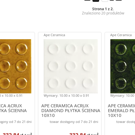
Strona 1 z 2.
Znaleziono 20 produktów
Ape Ceramica
Ape Ceramica
 x 10.00 x 0.91
Wymiary: 10.00 x 10.00 x 0.91
Wymiary: 10.00 
ICA ACRUX
APE CERAMICA ACRUX
APE CERAMI
TKA ŚCIENNA
DIAMOND PŁYTKA ŚCIENNA
EMERALD PŁ
10X10
10X10
ępny od 7 do 21 dni
towar dostępny od 7 do 21 dni
towar dostę
332.84
332.84
2
2