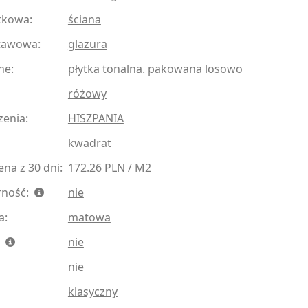
tkowa:
ściana
tawowa:
glazura
ne:
płytka tonalna. pakowana losowo
różowy
zenia:
HISZPANIA
kwadrat
na z 30 dni:
172.26 PLN / M2
rność:
nie
a:
matowa
:
nie
nie
klasyczny