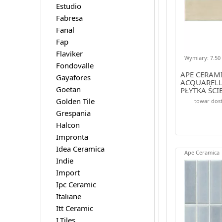
Estudio
Fabresa
Fanal
Fap
Flaviker
Wymiary: 7.50 
Fondovalle
APE CERAM
Gayafores
ACQUARELL
Goetan
PŁYTKA ŚCI
Golden Tile
towar dost
Grespania
Halcon
Impronta
Idea Ceramica
Ape Ceramica
Indie
Import
Ipc Ceramic
Italiane
Itt Ceramic
I.Tiles