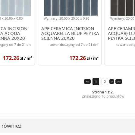
 x 20.00 x 0.80
Wymiary: 20.00 x 20.00 x 0.80
Wymiary: 20.00 
CA INCISION
APE CERAMICA INCISION
APE CERAMI
LA ACQUA
ACQUARELLA BLUE PŁYTKA
ACQUARELLA
ENNA 20X20
ŚCIENNA 20X20
PŁYTKA ŚCI
ępny od 7 do 21 dni
towar dostępny od 7 do 21 dni
towar dostę
172.26
172.26
2
2
zł / m
zł / m
<<
1
2
>
>>
Strona 1 z 2.
Znaleziono 16 produktów
i również