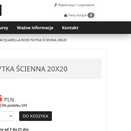
Rejestracja / Logowanie
0
Twój koszyk
ursy
Ważne informacje
Kontakt
 ACQUARELLA ROSE PŁYTKA ŚCIENNA 20X20
YTKA ŚCIENNA 20X20
6
PLN
23% podatku VAT
DO KOSZYKA
y od 7 do 21 dni