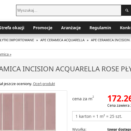
Strefa okazji
Promocje
Aranżacje
Regulamin
Konk
PŁYTKI IMPORTOWANE
»
APE CERAMICA ACQUARELLA
»
APE CERAMICA INCISION
amica »
AMICA INCISION ACQUARELLA ROSE PŁ
ał jeszcze oceniony.
Oceń produkt
172.2
2
cena za m
Cena zawiera 
Wysyłka:
towar dostępn