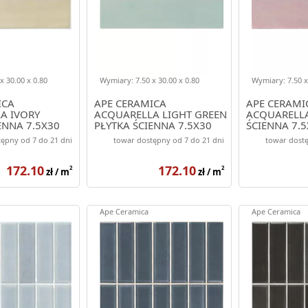
x 30.00 x 0.80
Wymiary: 7.50 x 30.00 x 0.80
Wymiary: 7.50 x
ICA
APE CERAMICA
APE CERAMI
A IVORY
ACQUARELLA LIGHT GREEN
ACQUARELLA
ENNA 7.5X30
PŁYTKA ŚCIENNA 7.5X30
ŚCIENNA 7.5
ępny od 7 do 21 dni
towar dostępny od 7 do 21 dni
towar dostę
172.10
172.10
2
2
zł / m
zł / m
Ape Ceramica
Ape Ceramica