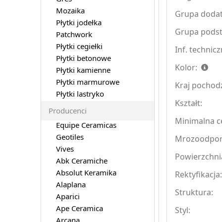
Mozaika
Grupa doda
Płytki jodełka
Grupa pods
Patchwork
Płytki cegiełki
Inf. technicz
Płytki betonowe
Kolor:
Płytki kamienne
Płytki marmurowe
Kraj pochod
Płytki lastryko
Kształt:
Producenci
Minimalna ce
Equipe Ceramicas
Geotiles
Mrozoodpo
Vives
Powierzchni
Abk Ceramiche
Absolut Keramika
Rektyfikacja
Alaplana
Struktura:
Aparici
Ape Ceramica
Styl:
Arcana