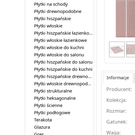
Płytki na schody
Płytki drewnopodobne
Płytki hiszpańskie
Płytki włoskie
Płytki hiszpańskie łazienkowe
Płytki włoskie łazienkowe
Płytki włoskie do kuchni
Płytki włoskie do salonu
Płytki hiszpańskie do salonu
Płytki hiszpańskie do kuchni
Płytki hiszpańskie drewnopodobne
Informacje
Płytki włoskie drewnopodobne
Producent:
Płytki strukturalne
Płytki heksagonalne
Kolekcja:
Płytki ścienne
Rozmiar:
Płytki podłogowe
Terakota
Gatunek:
Glazura
Waga:
Gres