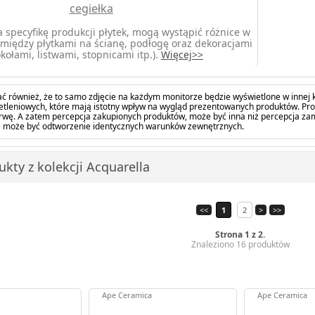
cegiełka
 specyfikę produkcji płytek, mogą wystąpić różnice w
między płytkami na ścianę, podłogę oraz dekoracjami
kołami, listwami, stopnicami itp.).
Więcej>>
ć również, że to samo zdjęcie na każdym monitorze będzie wyświetlone w innej k
tleniowych, które mają istotny wpływ na wygląd prezentowanych produktów. Pro
barwę. A zatem percepcja zakupionych produktów, może być inna niż percepcja z
 może być odtworzenie identycznych warunków zewnętrznych.
kty z kolekcji Acquarella
<<
1
2
>
>>
Strona 1 z 2.
Znaleziono 16 produktów
Ape Ceramica
Ape Ceramica