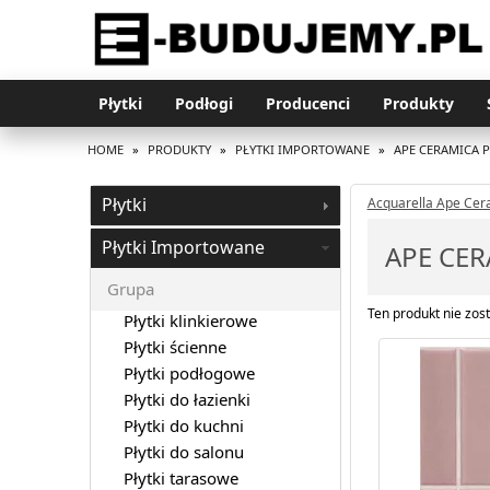
Płytki
Podłogi
Producenci
Produkty
HOME
»
PRODUKTY
»
PŁYTKI IMPORTOWANE
»
APE CERAMICA 
Płytki
Acquarella Ape Cer
Płytki Importowane
APE CER
Grupa
Ten produkt nie zost
Płytki klinkierowe
Płytki ścienne
Płytki podłogowe
Płytki do łazienki
Płytki do kuchni
Płytki do salonu
Płytki tarasowe