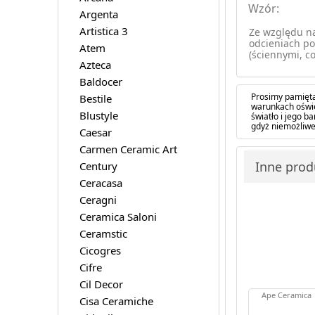
Wzór:
Argenta
Artistica 3
Ze względu na
odcieniach po
Atem
(ściennymi, co
Azteca
Baldocer
Prosimy pamięta
Bestile
warunkach oświe
Blustyle
światło i jego 
gdyż niemożliwe
Caesar
Carmen Ceramic Art
Inne produ
Century
Ceracasa
Ceragni
Ceramica Saloni
Ceramstic
Cicogres
Cifre
Cil Decor
Ape Ceramica
Cisa Ceramiche