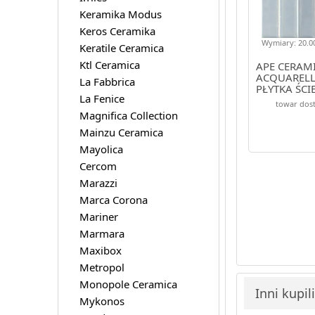
Keramika Modus
Keros Ceramika
Wymiary: 20.00
Keratile Ceramica
Ktl Ceramica
APE CERAMI
ACQUAREL
La Fabbrica
PŁYTKA ŚCI
La Fenice
towar dost
Magnifica Collection
Mainzu Ceramica
Mayolica
Cercom
Marazzi
Marca Corona
Mariner
Marmara
Maxibox
Metropol
Monopole Ceramica
Inni kupil
Mykonos