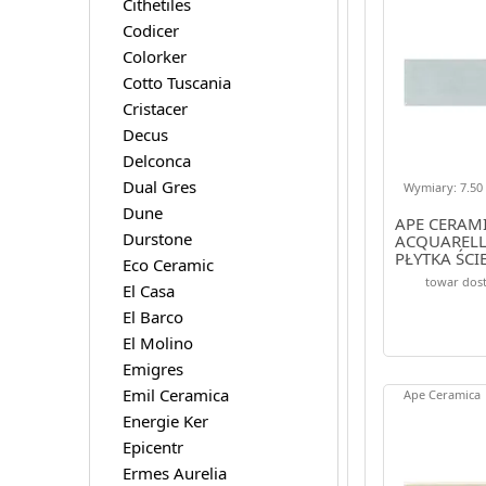
Cithetiles
Codicer
Colorker
Cotto Tuscania
Cristacer
Decus
Delconca
Dual Gres
Wymiary: 7.50 
Dune
APE CERAM
Durstone
ACQUAREL
PŁYTKA ŚCI
Eco Ceramic
towar dost
El Casa
El Barco
El Molino
Emigres
Emil Ceramica
Ape Ceramica
Energie Ker
Epicentr
Ermes Aurelia