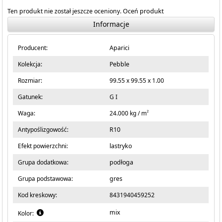
Ten produkt nie został jeszcze oceniony.
Oceń produkt
Informacje
Producent:
Aparici
Kolekcja:
Pebble
Rozmiar:
99.55 x 99.55 x 1.00
Gatunek:
G I
2
Waga:
24.000 kg / m
Antypoślizgowość:
R10
Efekt powierzchni:
lastryko
Grupa dodatkowa:
podłoga
Grupa podstawowa:
gres
Kod kreskowy:
8431940459252
mix
Kolor: