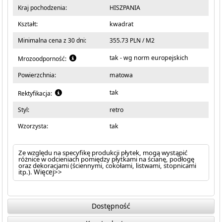
Kraj pochodzenia:
HISZPANIA
Kształt:
kwadrat
Minimalna cena z 30 dni:
355.73 PLN / M2
tak - wg norm europejskich
Mrozoodporność:
Powierzchnia:
matowa
tak
Rektyfikacja:
Styl:
retro
Wzorzysta:
tak
Ze względu na specyfikę produkcji płytek, mogą wystąpić
różnice w odcieniach pomiędzy płytkami na ścianę, podłogę
oraz dekoracjami (ściennymi, cokołami, listwami, stopnicami
itp.).
Więcej>>
Dostępność