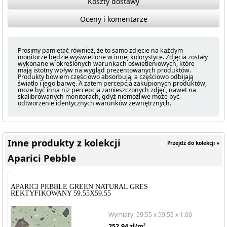
Koszty dostawy
Oceny i komentarze
Prosimy pamiętać również, że to samo zdjęcie na każdym
monitorze będzie wyświetlone w innej kolorystyce. Zdjęcia zostały
wykonane w określonych warunkach oświetleniowych, które
mają istotny wpływ na wygląd prezentowanych produktów.
Produkty bowiem częściowo absorbują, a częściowo odbijają
światło i jego barwę. A zatem percepcja zakupionych produktów,
może być inna niż percepcja zamieszczonych zdjęć, nawet na
skalibrowanych monitorach, gdyż niemożliwe może być
odtworzenie identycznych warunków zewnętrznych.
Inne produkty z kolekcji
Przejdź do kolekcji »
Aparici Pebble
APARICI PEBBLE GREEN NATURAL GRES
REKTYFIKOWANY 59.55X59.55
Wymiary: 59.55 x 59.55 x 1.00
2
252.94
zł/m