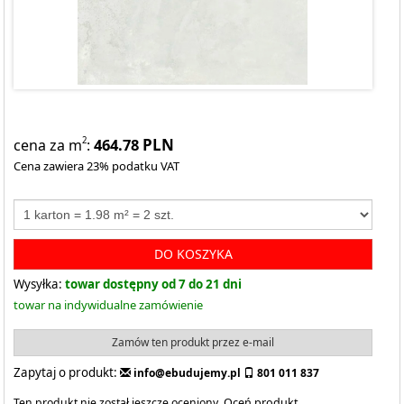
464.78
PLN
2
cena za m
:
Cena zawiera 23% podatku VAT
DO KOSZYKA
Wysyłka:
towar dostępny od 7 do 21 dni
towar na indywidualne zamówienie
Zamów ten produkt przez e-mail
Zapytaj o produkt:
info@ebudujemy.pl
801 011 837
Ten produkt nie został jeszcze oceniony.
Oceń produkt