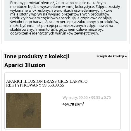
Prosimy pamiętać również, że to samo zdjęcie na każdym
monitorze będzie wyświetlone w innej kolorystyce. Zdjęcia zostały
wykonane w określonych warunkach oświetleniowych, które
mają istotny wpływ na wygląd prezentowanych produktów.
Produkty bowiem częściowo absorbują, a częściowo odbijają
światło i jego barwę. A zatem percepcja zakupionych produktów,
może być inna niż percepcja zamieszczonych zdjęć, nawet na
skalibrowanych monitorach, gdyż niemożliwe może być
odtworzenie identycznych warunków zewnętrznych.
Inne produkty z kolekcji
Przejdź do kolekcji »
Aparici Illusion
APARICI ILLUSION BRASS GRES LAPPATO
REKTYFIKOWANY 99.55X99.55
Wymiary: 99.55 x 99.55 x 0.75
2
464.78
zł/m