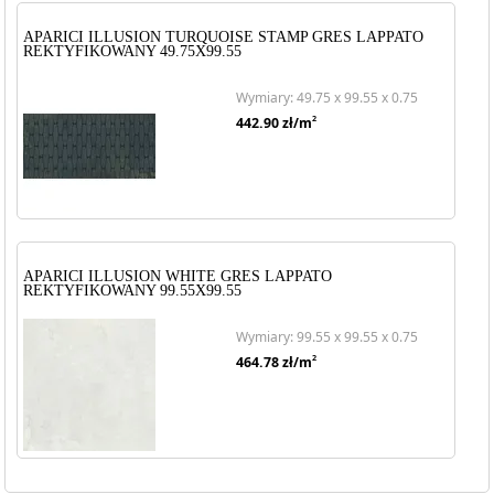
APARICI ILLUSION TURQUOISE STAMP GRES LAPPATO
REKTYFIKOWANY 49.75X99.55
Wymiary: 49.75 x 99.55 x 0.75
2
442.90
zł/m
APARICI ILLUSION WHITE GRES LAPPATO
REKTYFIKOWANY 99.55X99.55
Wymiary: 99.55 x 99.55 x 0.75
2
464.78
zł/m