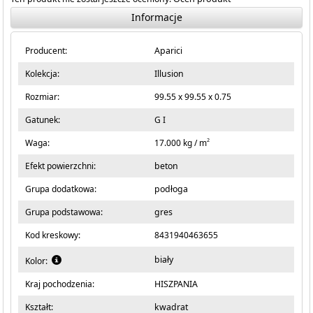
Informacje
Producent:
Aparici
Kolekcja:
Illusion
Rozmiar:
99.55 x 99.55 x 0.75
Gatunek:
G I
2
Waga:
17.000 kg / m
Efekt powierzchni:
beton
Grupa dodatkowa:
podłoga
Grupa podstawowa:
gres
Kod kreskowy:
8431940463655
biały
Kolor:
Kraj pochodzenia:
HISZPANIA
Kształt:
kwadrat