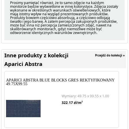
Prosimy pamiętać również, że to samo zdjęcie na każdym
monitorze będzie wyświetlone w innej kolorystyce. Zdjęcia zostały
wykonane w określonych warunkach oświetleniowych, które
mają istotny wpływ na wygląd prezentowanych produktów.
Produkty bowiem częściowo absorbują, a częściowo odbijają
światło i jego barwę. A zatem percepcja zakupionych produktów,
może być inna niż percepcja zamieszczonych zdjęć, nawet na
skalibrowanych monitorach, gdyż niemożliwe może być
odtworzenie identycznych warunków zewnętrznych.
Inne produkty z kolekcji
Przejdź do kolekcji »
Aparici Abstra
APARICI ABSTRA BLUE BLOCKS GRES REKTYFIKOWANY
49.75X99.55
Wymiary: 49.75 x 99.55 x 1.00
2
322.17
zł/m