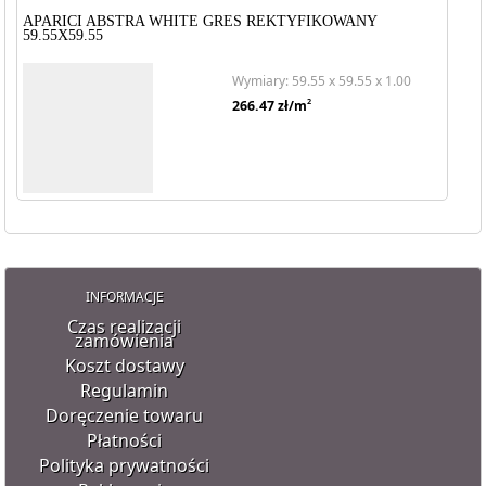
APARICI ABSTRA WHITE GRES REKTYFIKOWANY
59.55X59.55
Wymiary: 59.55 x 59.55 x 1.00
2
266.47
zł/m
INFORMACJE
Czas realizacji
zamówienia
Koszt dostawy
Regulamin
Doręczenie towaru
Płatności
Polityka prywatności