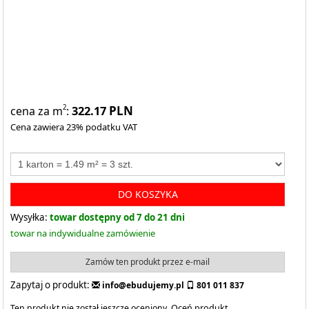
322.17
PLN
2
cena za m
:
Cena zawiera 23% podatku VAT
DO KOSZYKA
Wysyłka:
towar dostępny od 7 do 21 dni
towar na indywidualne zamówienie
Zamów ten produkt przez e-mail
Zapytaj o produkt:
info@ebudujemy.pl
801 011 837
Ten produkt nie został jeszcze oceniony.
Oceń produkt