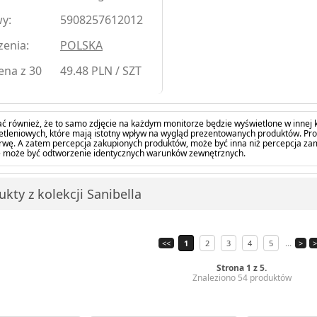
y:
5908257612012
zenia:
POLSKA
ena z 30
49.48 PLN / SZT
ć również, że to samo zdjęcie na każdym monitorze będzie wyświetlone w innej k
tleniowych, które mają istotny wpływ na wygląd prezentowanych produktów. Pro
barwę. A zatem percepcja zakupionych produktów, może być inna niż percepcja z
 może być odtworzenie identycznych warunków zewnętrznych.
kty z kolekcji Sanibella
...
<<
1
2
3
4
5
>
>
Strona 1 z 5.
Znaleziono 54 produktów