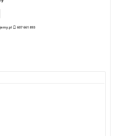
ny
jemy.pl
607 661 893