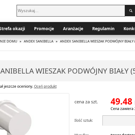
Strefa okazji
Promocje
Aranżacje
Regulamin
Konk
ENIE DOMU
»
ANDEX SANIBELLA
»
ANDEX SANIBELLA WIESZAK PODWÓJNY BIAŁY (
ANIBELLA WIESZAK PODWÓJNY BIAŁY (
ał jeszcze oceniony.
Oceń produkt
49.48
cena za szt.
Cena zawiera 
Ilość sztuk: