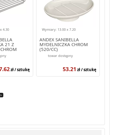
x 4.30
Wymiary: 13.00 x 7.20
BELLA
ANDEX SANIBELLA
A 21 Z
MYDELNICZKA CHROM
 CHROM
(520/CC)
ępny
towar dostępny
7.62
53.21
zł / sztukę
zł / sztukę
>