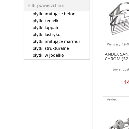
Filtr powierzchnia
płytki imitujące beton
płytki cegiełki
płytki lappato
płytki lastryko
płytki imitujące marmur
Wymiary: 19.40
płytki strukturalne
ANDEX SANI
płytki w jodełkę
CHROM (52
towar dos
1
Andex