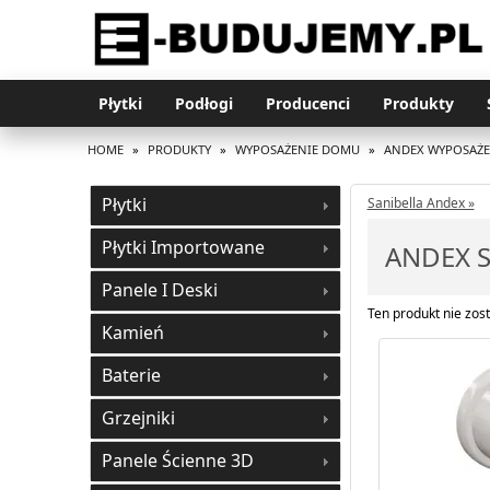
Płytki
Podłogi
Producenci
Produkty
HOME
»
PRODUKTY
»
WYPOSAŻENIE DOMU
»
ANDEX WYPOSAŻ
Płytki
Sanibella Andex »
Płytki Importowane
ANDEX S
Panele I Deski
Ten produkt nie zost
Kamień
Baterie
Grzejniki
Panele Ścienne 3D