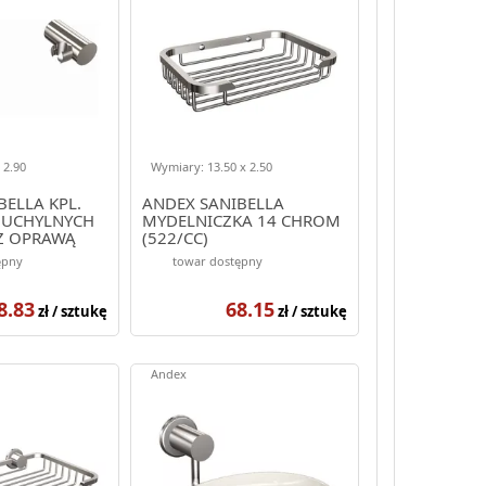
 2.90
Wymiary: 13.50 x 2.50
BELLA KPL.
ANDEX SANIBELLA
UCHYLNYCH
MYDELNICZKA 14 CHROM
Z OPRAWĄ
(522/CC)
/CC)
ępny
towar dostępny
8.83
68.15
zł / sztukę
zł / sztukę
Andex