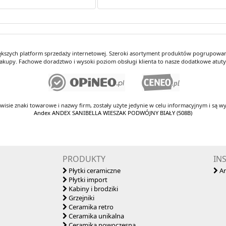
iększych platform sprzedaży internetowej. Szeroki asortyment produktów pogrupowany
kupy. Fachowe doradztwo i wysoki poziom obsługi klienta to nasze dodatkowe atut
rwisie znaki towarowe i nazwy firm, zostały użyte jedynie w celu informacyjnym i są wy
Andex ANDEX SANIBELLA WIESZAK PODWÓJNY BIAŁY (508B)
PRODUKTY
IN
Płytki ceramiczne
Ar
Płytki import
Kabiny i brodziki
Grzejniki
Ceramika retro
Ceramika unikalna
Ceramika nowoczesna