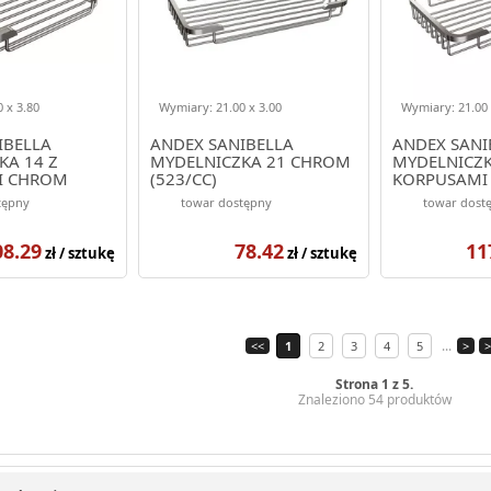
 x 3.80
Wymiary: 21.00 x 3.00
Wymiary: 21.00 
IBELLA
ANDEX SANIBELLA
ANDEX SANI
KA 14 Z
MYDELNICZKA 21 CHROM
MYDELNICZK
I CHROM
(523/CC)
KORPUSAMI
(545/CC)
tępny
towar dostępny
towar dost
08.29
78.42
11
zł / sztukę
zł / sztukę
...
<<
1
2
3
4
5
>
>
Strona 1 z 5.
Znaleziono 54 produktów