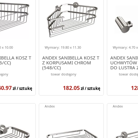
 x 10.00
Wymiary: 19.80 x 11.30
Wymiary: 4.70 x
BELLA KOSZ T
ANDEX SANIBELLA KOSZ T
ANDEX SANI
6/CC)
Z KORPUSAMI CHROM
UCHWYTÓW 
(548/CC)
DO LUSTRA 
CHROM (540
tępny
towar dostępny
towar dost
40.97
182.05
12
zł / sztukę
zł / sztukę
Andex
Andex