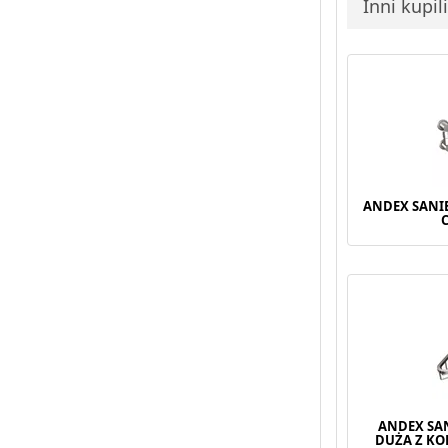
Inni kupil
ANDEX SANI
ANDEX SA
DUŻA Z KO