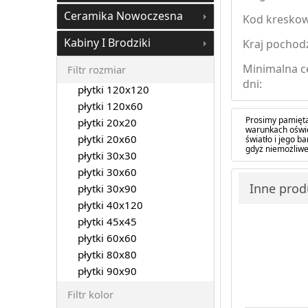
Ceramika Nowoczesna
Kod kreskow
Kabiny I Brodziki
Kraj pochod
Minimalna c
Filtr rozmiar
dni:
płytki 120x120
płytki 120x60
Prosimy pamięta
płytki 20x20
warunkach oświe
płytki 20x60
światło i jego 
gdyż niemożliwe
płytki 30x30
płytki 30x60
Inne produ
płytki 30x90
płytki 40x120
płytki 45x45
płytki 60x60
płytki 80x80
płytki 90x90
Filtr kolor