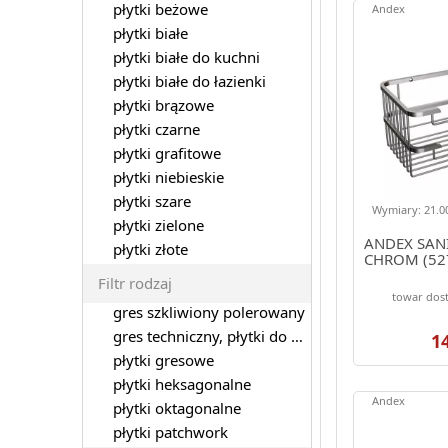
płytki beżowe
Andex
płytki białe
płytki białe do kuchni
płytki białe do łazienki
płytki brązowe
płytki czarne
płytki grafitowe
płytki niebieskie
płytki szare
Wymiary: 21.00
płytki zielone
ANDEX SAN
płytki złote
CHROM (52
Filtr rodzaj
towar dos
gres szkliwiony polerowany
gres techniczny, płytki do garażu
1
płytki gresowe
płytki heksagonalne
Andex
płytki oktagonalne
płytki patchwork