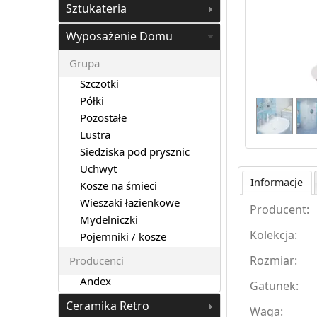
Sztukateria
Wyposażenie Domu
Grupa
Szczotki
Półki
Pozostałe
Lustra
Siedziska pod prysznic
Uchwyt
Informacje
Kosze na śmieci
Wieszaki łazienkowe
Producent:
Mydelniczki
Kolekcja:
Pojemniki / kosze
Rozmiar:
Producenci
Andex
Gatunek:
Ceramika Retro
Waga: