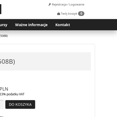
Rejestracja / Logowanie
0
Twój koszyk
ursy
Ważne informacje
Kontakt
508B)
508B)
PLN
23% podatku VAT
DO KOSZYKA