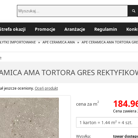
Strefa okazji
Promocje
Aranżacje
Regulamin
Konk
PŁYTKI IMPORTOWANE
»
APE CERAMICA AMA
»
APE CERAMICA AMA TORTORA GRE
»
RAMICA AMA TORTORA GRES REKTYFIKO
ał jeszcze oceniony.
Oceń produkt
184.9
2
cena za m
Cena zawiera 
Wysyłka:
towar dostępn