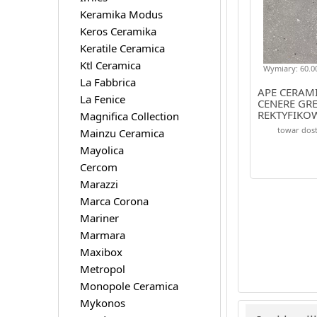
Keramika Modus
Keros Ceramika
Keratile Ceramica
Ktl Ceramica
Wymiary: 60.00
La Fabbrica
APE CERAM
La Fenice
CENERE GR
REKTYFIKO
Magnifica Collection
towar dost
Mainzu Ceramica
Mayolica
Cercom
Marazzi
Marca Corona
Mariner
Marmara
Maxibox
Metropol
Monopole Ceramica
Mykonos