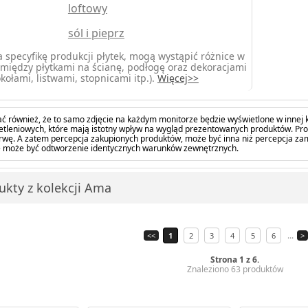
loftowy
sól i pieprz
 specyfikę produkcji płytek, mogą wystąpić różnice w
między płytkami na ścianę, podłogę oraz dekoracjami
kołami, listwami, stopnicami itp.).
Więcej>>
ć również, że to samo zdjęcie na każdym monitorze będzie wyświetlone w innej k
tleniowych, które mają istotny wpływ na wygląd prezentowanych produktów. Pro
barwę. A zatem percepcja zakupionych produktów, może być inna niż percepcja z
 może być odtworzenie identycznych warunków zewnętrznych.
ukty z kolekcji Ama
...
<<
1
2
3
4
5
6
>
Strona 1 z 6.
Znaleziono 63 produktów