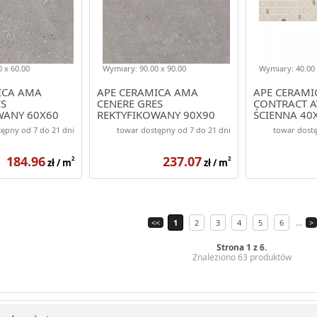
 x 60.00
Wymiary: 90.00 x 90.00
Wymiary: 40.00 
ICA AMA
APE CERAMICA AMA
APE CERAMI
ES
CENERE GRES
CONTRACT A
WANY 60X60
REKTYFIKOWANY 90X90
ŚCIENNA 40
ępny od 7 do 21 dni
towar dostępny od 7 do 21 dni
towar dostę
184.96
237.07
2
2
zł / m
zł / m
...
<<
1
2
3
4
5
6
>
Strona 1 z 6.
Znaleziono 63 produktów