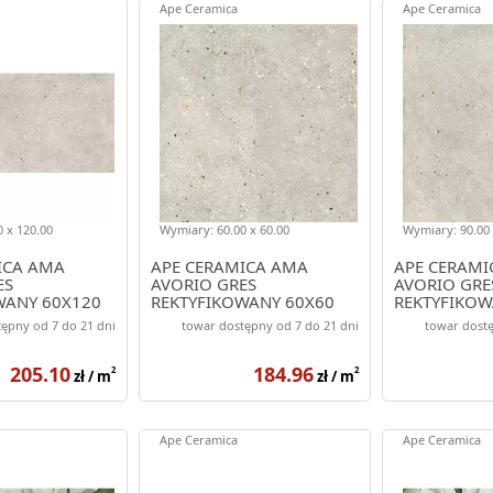
Ape Ceramica
Ape Ceramica
 x 120.00
Wymiary: 60.00 x 60.00
Wymiary: 90.00 
ICA AMA
APE CERAMICA AMA
APE CERAMI
ES
AVORIO GRES
AVORIO GRE
WANY 60X120
REKTYFIKOWANY 60X60
REKTYFIKOW
ępny od 7 do 21 dni
towar dostępny od 7 do 21 dni
towar dostę
205.10
184.96
2
2
zł / m
zł / m
Ape Ceramica
Ape Ceramica