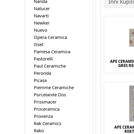
Inni kupil
Nanda
Natucer
Navarti
Newker
Nuevo
Opera Ceramica
Oset
Pamesa Ceramica
Pastorelli
APE CERAMI
Paul Ceramiche
GRES R
Peronda
Picasa
Piemme Ceramiche
Porcelanite Dos
Prissmacer
Proceramica
Provenza
Rak Ceramics
APE CERA
Rako
REK