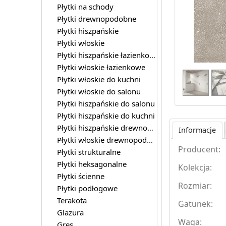
Płytki na schody
Płytki drewnopodobne
Płytki hiszpańskie
Płytki włoskie
Płytki hiszpańskie łazienkowe
Płytki włoskie łazienkowe
Płytki włoskie do kuchni
Płytki włoskie do salonu
Płytki hiszpańskie do salonu
Płytki hiszpańskie do kuchni
Płytki hiszpańskie drewnopodobne
Informacje
Płytki włoskie drewnopodobne
Producent:
Płytki strukturalne
Płytki heksagonalne
Kolekcja:
Płytki ścienne
Rozmiar:
Płytki podłogowe
Terakota
Gatunek:
Glazura
Waga:
Gres