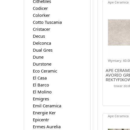
Cithetiles
Ape Ceramica
Codicer
Colorker
Cotto Tuscania
Cristacer
Decus
Delconca
Dual Gres
Dune
Wymiary: 60.00
Durstone
APE CERAM
Eco Ceramic
AVORIO GR
El Casa
REKTYFIKO
El Barco
towar dost
El Molino
Emigres
Emil Ceramica
Energie Ker
Ape Ceramica
Epicentr
Ermes Aurelia