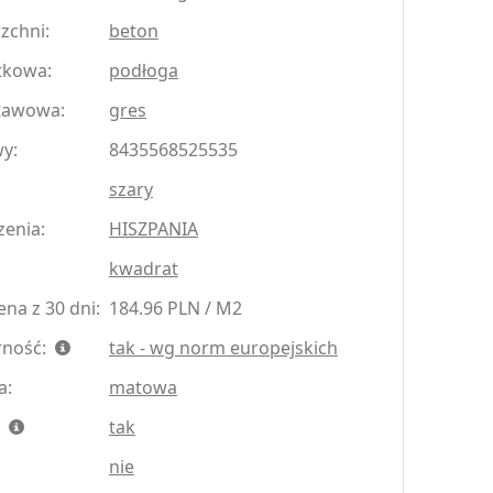
zchni:
beton
tkowa:
podłoga
tawowa:
gres
y:
8435568525535
szary
zenia:
HISZPANIA
kwadrat
na z 30 dni:
184.96 PLN / M2
rność:
tak - wg norm europejskich
a:
matowa
:
tak
nie