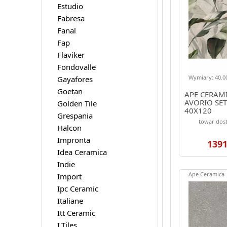
Estudio
Fabresa
Fanal
Fap
Flaviker
Fondovalle
Wymiary: 40.00
Gayafores
Goetan
APE CERAM
AVORIO SET
Golden Tile
40X120
Grespania
towar dost
Halcon
Impronta
1391
Idea Ceramica
Indie
Ape Ceramica
Import
Ipc Ceramic
Italiane
Itt Ceramic
I.Tiles