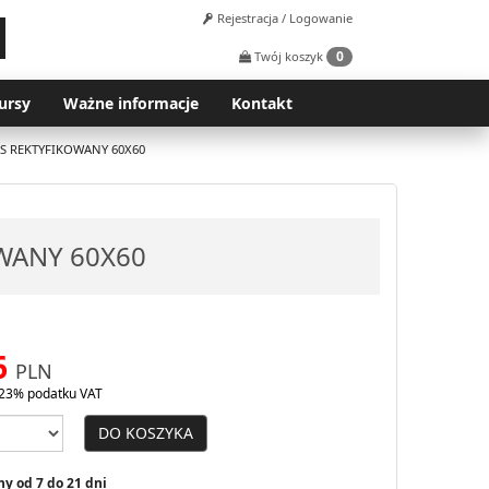
Rejestracja / Logowanie
0
Twój koszyk
ursy
Ważne informacje
Kontakt
S REKTYFIKOWANY 60X60
WANY 60X60
6
PLN
23% podatku VAT
DO KOSZYKA
y od 7 do 21 dni