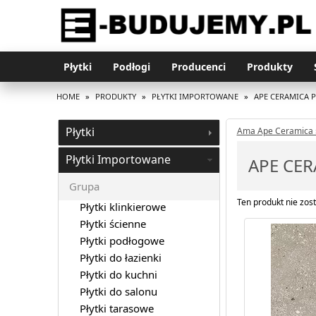
Płytki
Podłogi
Producenci
Produkty
HOME
»
PRODUKTY
»
PŁYTKI IMPORTOWANE
»
APE CERAMICA 
Płytki
Ama Ape Ceramica 
Płytki Importowane
APE CE
Grupa
Ten produkt nie zost
Płytki klinkierowe
Płytki ścienne
Płytki podłogowe
Płytki do łazienki
Płytki do kuchni
Płytki do salonu
Płytki tarasowe