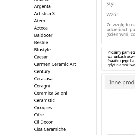
Styl:
Argenta
Artistica 3
Wzór:
Atem
Ze względu na
Azteca
odcieniach po
(ściennymi, co
Baldocer
Bestile
Blustyle
Prosimy pamięta
Caesar
warunkach oświe
światło i jego 
Carmen Ceramic Art
gdyż niemożliwe
Century
Ceracasa
Inne prod
Ceragni
Ceramica Saloni
Ceramstic
Cicogres
Cifre
Cil Decor
Cisa Ceramiche