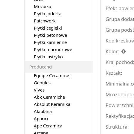
Mozaika
Efekt powier
Płytki jodełka
Grupa doda
Patchwork
Płytki cegiełki
Grupa pods
Płytki betonowe
Kod kreskow
Płytki kamienne
Płytki marmurowe
Kolor:
Płytki lastryko
Kraj pochod
Producenci
Kształt:
Equipe Ceramicas
Geotiles
Minimalna ce
Vives
Mrozoodpo
Abk Ceramiche
Absolut Keramika
Powierzchni
Alaplana
Rektyfikacja
Aparici
Ape Ceramica
Struktura:
Arcana