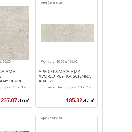
Ape Ceramica
x 90.00
Wymiary: 40.00 x 120.00
CA AMA
APE CERAMICA AMA
S
AVORIO PŁYTKA ŚCIENNA
ANY 90X90
40X120
pny od 7 do 21 dni
towar dostępny od 7 do 21 dni
237.07
185.32
2
2
zł / m
zł / m
Ape Ceramica