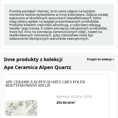
Prosimy pamiętać również, że to samo zdjęcie na każdym
monitorze będzie wyświetlone w innej kolorystyce. Zdjęcia zostały
wykonane w określonych warunkach oświetleniowych, które
mają istotny wpływ na wygląd prezentowanych produktów.
Produkty bowiem częściowo absorbują, a częściowo odbijają
światło i jego barwę. A zatem percepcja zakupionych produktów,
może być inna niż percepcja zamieszczonych zdjęć, nawet na
skalibrowanych monitorach, gdyż niemożliwe może być
odtworzenie identycznych warunków zewnętrznych.
Inne produkty z kolekcji
Przejdź do kolekcji »
Ape Ceramica Alpen Quartz
APE CERAMICA ALPEN QUARTZ GRES POLER
REKTYFIKOWANY 60X120
Wymiary: 60.00 x 120.00
2
253.64
zł/m