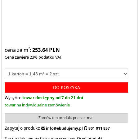
253.64
PLN
2
cena za m
:
Cena zawiera 23% podatku VAT
DO KOSZYKA
Wysyłka:
towar dostępny od 7 do 21 dni
towar na indywidualne zamówienie
Zamów ten produkt przez e-mail
Zapytaj o produkt:
info@ebudujemy.pl
801 011 837
Ten produkt nie został jeszcze oceniony.
Oceń produkt