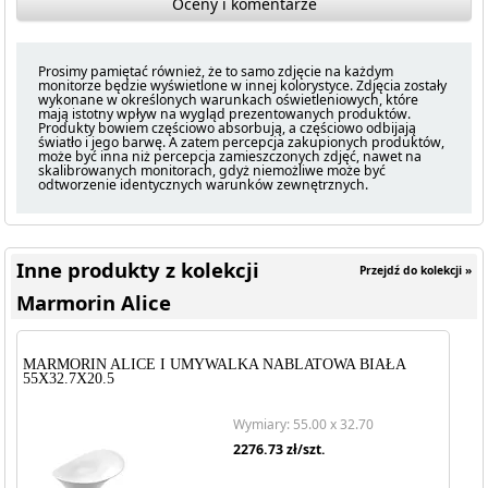
Oceny i komentarze
Prosimy pamiętać również, że to samo zdjęcie na każdym
monitorze będzie wyświetlone w innej kolorystyce. Zdjęcia zostały
wykonane w określonych warunkach oświetleniowych, które
mają istotny wpływ na wygląd prezentowanych produktów.
Produkty bowiem częściowo absorbują, a częściowo odbijają
światło i jego barwę. A zatem percepcja zakupionych produktów,
może być inna niż percepcja zamieszczonych zdjęć, nawet na
skalibrowanych monitorach, gdyż niemożliwe może być
odtworzenie identycznych warunków zewnętrznych.
Inne produkty z kolekcji
Przejdź do kolekcji »
Marmorin Alice
MARMORIN ALICE I UMYWALKA NABLATOWA BIAŁA
55X32.7X20.5
Wymiary: 55.00 x 32.70
2276.73
zł/szt.