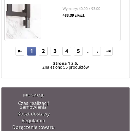
Wymiary: 40.00 x 93.00
483.39
zł/szt.
⇤
1
2
3
4
5
→
⇥
...
Strona 1 z 5.
Znaleziono 55 produktów
INFORMACJE
Czas realizacji
zamówienia
Koszt dostawy
Regulamin
Doręczenie towaru