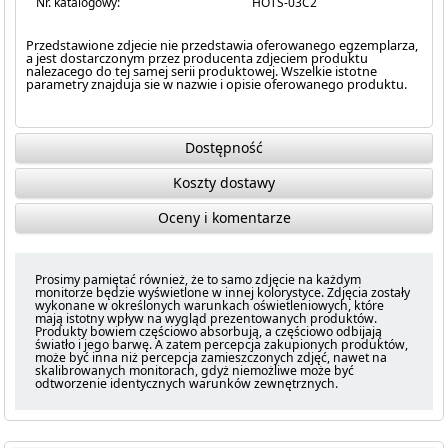
Nr. katalogowy:
HOTS-03C2
Przedstawione zdjecie nie przedstawia oferowanego egzemplarza,
a jest dostarczonym przez producenta zdjeciem produktu
nalezacego do tej samej serii produktowej. Wszelkie istotne
parametry znajduja sie w nazwie i opisie oferowanego produktu.
Dostępność
Koszty dostawy
Oceny i komentarze
Prosimy pamiętać również, że to samo zdjęcie na każdym
monitorze będzie wyświetlone w innej kolorystyce. Zdjęcia zostały
wykonane w określonych warunkach oświetleniowych, które
mają istotny wpływ na wygląd prezentowanych produktów.
Produkty bowiem częściowo absorbują, a częściowo odbijają
światło i jego barwę. A zatem percepcja zakupionych produktów,
może być inna niż percepcja zamieszczonych zdjęć, nawet na
skalibrowanych monitorach, gdyż niemożliwe może być
odtworzenie identycznych warunków zewnętrznych.