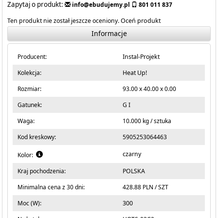
Zapytaj o produkt:
info@ebudujemy.pl
801 011 837
Ten produkt nie został jeszcze oceniony.
Oceń produkt
Informacje
Producent:
Instal-Projekt
Kolekcja:
Heat Up!
Rozmiar:
93.00 x 40.00 x 0.00
Gatunek:
G I
Waga:
10.000 kg / sztuka
Kod kreskowy:
5905253064463
czarny
Kolor:
Kraj pochodzenia:
POLSKA
Minimalna cena z 30 dni:
428.88 PLN / SZT
Moc (W):
300