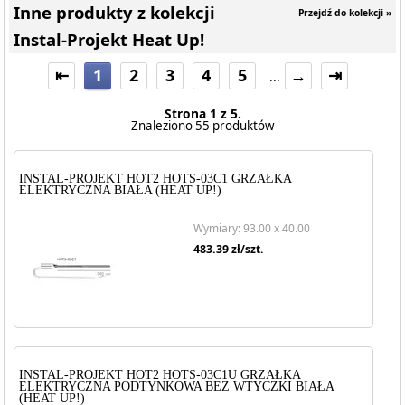
Inne produkty z kolekcji
Przejdź do kolekcji »
Instal-Projekt Heat Up!
⇤
1
2
3
4
5
→
⇥
...
Strona 1 z 5.
Znaleziono 55 produktów
INSTAL-PROJEKT HOT2 HOTS-03C1 GRZAŁKA
ELEKTRYCZNA BIAŁA (HEAT UP!)
Wymiary: 93.00 x 40.00
483.39
zł/szt.
INSTAL-PROJEKT HOT2 HOTS-03C1U GRZAŁKA
ELEKTRYCZNA PODTYNKOWA BEZ WTYCZKI BIAŁA
(HEAT UP!)