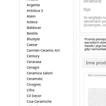
Struktura:
Argenta
Styl:
Artistica 3
Atem
Ze względu na
odcieniach po
Azteca
(ściennymi, co
Baldocer
Bestile
Blustyle
Prosimy pamięta
warunkach oświe
Caesar
światło i jego 
gdyż niemożliwe
Carmen Ceramic Art
Century
Ceracasa
Inne produ
Ceragni
Ceramica Saloni
Abk Ceramich
Ceramstic
Cicogres
Cifre
Cil Decor
Cisa Ceramiche