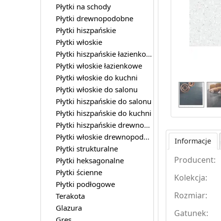
Płytki na schody
Płytki drewnopodobne
Płytki hiszpańskie
Płytki włoskie
Płytki hiszpańskie łazienkowe
Płytki włoskie łazienkowe
Płytki włoskie do kuchni
Płytki włoskie do salonu
Płytki hiszpańskie do salonu
Płytki hiszpańskie do kuchni
Płytki hiszpańskie drewnopodobne
Płytki włoskie drewnopodobne
Informacje
Płytki strukturalne
Producent:
Płytki heksagonalne
Płytki ścienne
Kolekcja:
Płytki podłogowe
Rozmiar:
Terakota
Glazura
Gatunek:
Gres