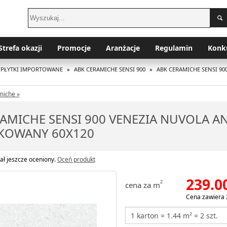
Strefa okazji
Promocje
Aranżacje
Regulamin
Konk
 PŁYTKI IMPORTOWANE
»
ABK CERAMICHE SENSI 900
»
ABK CERAMICHE SENSI 90
miche »
AMICHE SENSI 900 VENEZIA NUVOLA A
IKOWANY 60X120
ał jeszcze oceniony.
Oceń produkt
239.0
2
cena za m
Cena zawiera 