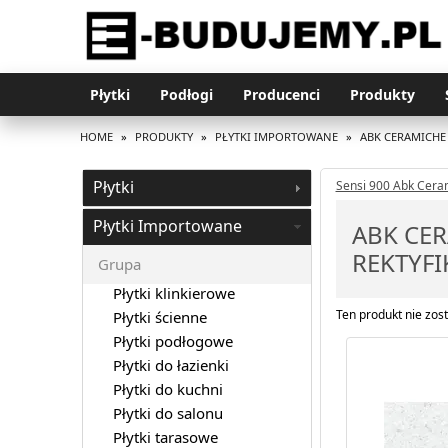
Płytki
Podłogi
Producenci
Produkty
HOME
»
PRODUKTY
»
PŁYTKI IMPORTOWANE
»
ABK CERAMICHE
Płytki
Sensi 900 Abk Cera
Płytki Importowane
ABK CER
REKTYF
Grupa
Płytki klinkierowe
Ten produkt nie zost
Płytki ścienne
Płytki podłogowe
Płytki do łazienki
Płytki do kuchni
Płytki do salonu
Płytki tarasowe