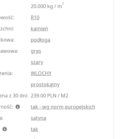
2
20.000 kg / m
owość:
R10
zchni:
kamień
tkowa:
podłoga
tawowa:
gres
szary
zenia:
WLOCHY
prostokątny
na z 30 dni:
239.00 PLN / M2
rność:
tak - wg norm europejskich
a:
satyna
:
tak