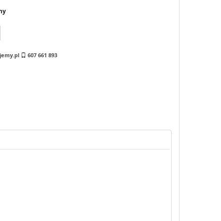
ny
jemy.pl
607 661 893