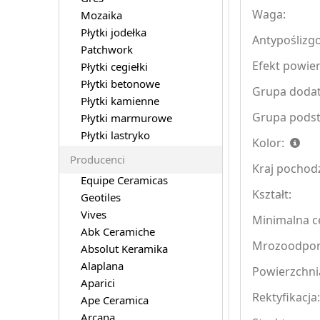
Waga:
Mozaika
Płytki jodełka
Antypoślizg
Patchwork
Efekt powier
Płytki cegiełki
Płytki betonowe
Grupa doda
Płytki kamienne
Grupa pods
Płytki marmurowe
Płytki lastryko
Kolor:
Producenci
Kraj pochod
Equipe Ceramicas
Kształt:
Geotiles
Vives
Minimalna ce
Abk Ceramiche
Mrozoodpo
Absolut Keramika
Alaplana
Powierzchni
Aparici
Rektyfikacja
Ape Ceramica
Arcana