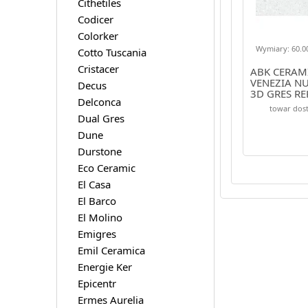
Cithetiles
Codicer
Colorker
Wymiary: 60.00
Cotto Tuscania
Cristacer
ABK CERAMI
VENEZIA N
Decus
3D GRES R
Delconca
60X120
towar dos
Dual Gres
Dune
Durstone
Eco Ceramic
El Casa
El Barco
El Molino
Emigres
Emil Ceramica
Energie Ker
Epicentr
Ermes Aurelia