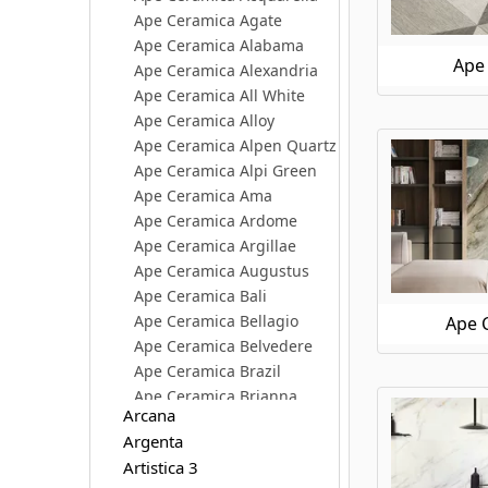
Ape Ceramica Agate
Ape Ceramica Alabama
Ape 
Ape Ceramica Alexandria
Ape Ceramica All White
Ape Ceramica Alloy
Ape Ceramica Alpen Quartz
Ape Ceramica Alpi Green
Ape Ceramica Ama
Ape Ceramica Ardome
Ape Ceramica Argillae
Ape Ceramica Augustus
Ape Ceramica Bali
Ape Ceramica Bellagio
Ape C
Ape Ceramica Belvedere
Ape Ceramica Brazil
Ape Ceramica Brianna
Arcana
Ape Ceramica Calacatta Borghini
Argenta
Ape Ceramica Calacatta Slow
Artistica 3
Ape Ceramica Caprice