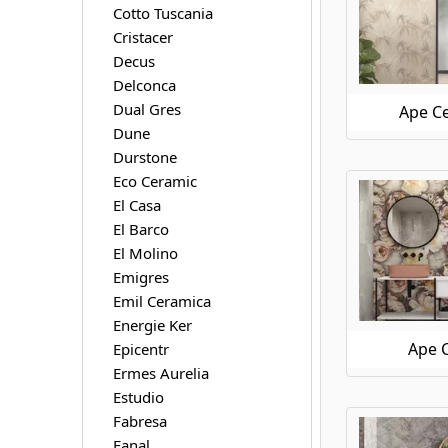
Cotto Tuscania
Ape Ceramica Klen
Cristacer
Ape Ceramica Koen
Decus
Ape Ceramica Loft
Delconca
Ape Ceramica Luna Blanca
Dual Gres
Ape Ce
Ape Ceramica Magallanes
Dune
Ape Ceramica Mandalay
Durstone
Ape Ceramica Medicea Marble
Eco Ceramic
Ape Ceramica Meteoris
Ape Ceramica Metro
El Casa
Ape Ceramica Moonstone
El Barco
Ape Ceramica Museo
El Molino
Ape Ceramica Night Lux
Emigres
Ape Ceramica Onice
Emil Ceramica
Ape Ceramica Oregon
Energie Ker
Ape Ceramica Orsay
Ape 
Epicentr
Ape Ceramica Piemonte
Ermes Aurelia
Ape Ceramica Pierre De Bali
Estudio
Ape Ceramica Raw
Fabresa
Ape Ceramica Silk
Fanal