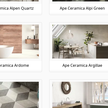
mica Alpen Quartz
Ape Ceramica Alpi Green
eramica Ardome
Ape Ceramica Argillae