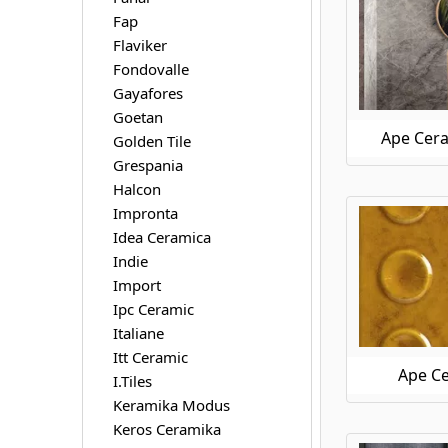
Ape Ceramica Silver Grey
Fap
Ape Ceramica Silver Pearl
Flaviker
Ape Ceramica Statuary
Fondovalle
Ape Ceramica Stay
Gayafores
Ape Ceramica Taj Mahal
Goetan
Ape Ceramica This Is
Ape Cera
Golden Tile
Ape Ceramica Tonality
Grespania
Ape Ceramica Travertino
Halcon
Ape Ceramica Trendy
Impronta
Ape Ceramica Triana
Idea Ceramica
Ape Ceramica Vita
Indie
Ape Ceramica Wabi Sabi
Import
Ape Ceramica Work
Ipc Ceramic
Italiane
Itt Ceramic
Ape C
I.Tiles
Keramika Modus
Keros Ceramika