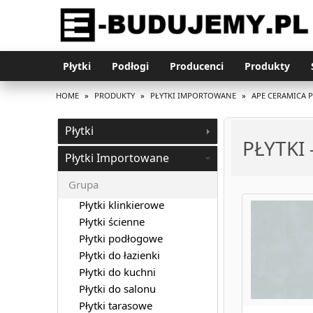
Płytki
Podłogi
Producenci
Produkty
HOME
»
PRODUKTY
»
PŁYTKI IMPORTOWANE
»
APE CERAMICA 
Płytki
PŁYTKI
Płytki Importowane
Grupa
Płytki klinkierowe
Płytki ścienne
Płytki podłogowe
Płytki do łazienki
Płytki do kuchni
Płytki do salonu
Płytki tarasowe