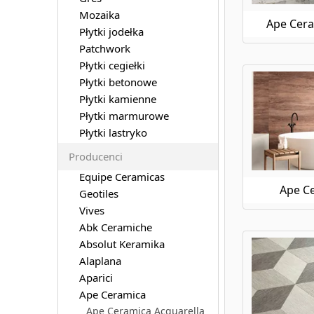
Mozaika
Ape Cera
Płytki jodełka
Patchwork
Płytki cegiełki
Płytki betonowe
Płytki kamienne
Płytki marmurowe
Płytki lastryko
Producenci
Equipe Ceramicas
Ape C
Geotiles
Vives
Abk Ceramiche
Absolut Keramika
Alaplana
Aparici
Ape Ceramica
Ape Ceramica Acquarella