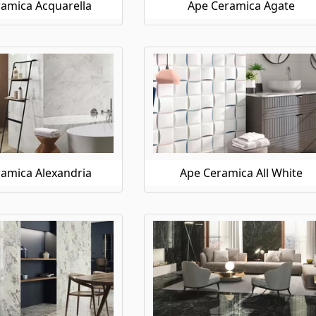
amica Acquarella
Ape Ceramica Agate
amica Alexandria
Ape Ceramica All White