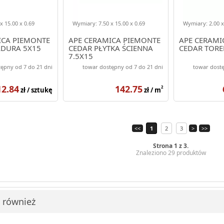
x 15.00 x 0.69
Wymiary: 7.50 x 15.00 x 0.69
Wymiary: 2.00 x
ICA PIEMONTE
APE CERAMICA PIEMONTE
APE CERAMI
DURA 5X15
CEDAR PŁYTKA ŚCIENNA
CEDAR TORE
7.5X15
ępny od 7 do 21 dni
towar dostępny od 7 do 21 dni
towar dostę
12.84
142.75
2
zł / sztukę
zł / m
<<
1
2
3
>
>>
Strona 1 z 3.
Znaleziono 29 produktów
i również