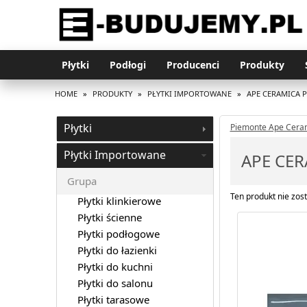
Płytki
Podłogi
Producenci
Produkty
HOME
»
PRODUKTY
»
PŁYTKI IMPORTOWANE
»
APE CERAMICA 
Płytki
Piemonte Ape Cera
Płytki Importowane
APE CE
Grupa
Ten produkt nie zost
Płytki klinkierowe
Płytki ścienne
Płytki podłogowe
Płytki do łazienki
Płytki do kuchni
Płytki do salonu
Płytki tarasowe