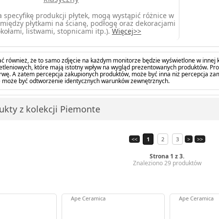
 specyfikę produkcji płytek, mogą wystąpić różnice w
między płytkami na ścianę, podłogę oraz dekoracjami
kołami, listwami, stopnicami itp.).
Więcej>>
ć również, że to samo zdjęcie na każdym monitorze będzie wyświetlone w innej k
tleniowych, które mają istotny wpływ na wygląd prezentowanych produktów. Pro
barwę. A zatem percepcja zakupionych produktów, może być inna niż percepcja z
 może być odtworzenie identycznych warunków zewnętrznych.
ukty z kolekcji Piemonte
<<
1
2
3
>
>>
Strona 1 z 3.
Znaleziono 29 produktów
Ape Ceramica
Ape Ceramica