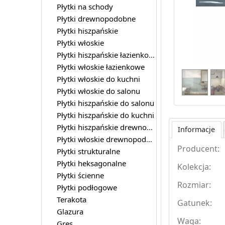
Płytki na schody
Płytki drewnopodobne
Płytki hiszpańskie
Płytki włoskie
Płytki hiszpańskie łazienkowe
Płytki włoskie łazienkowe
Płytki włoskie do kuchni
Płytki włoskie do salonu
Płytki hiszpańskie do salonu
Płytki hiszpańskie do kuchni
Płytki hiszpańskie drewnopodobne
Informacje
Płytki włoskie drewnopodobne
Producent:
Płytki strukturalne
Płytki heksagonalne
Kolekcja:
Płytki ścienne
Rozmiar:
Płytki podłogowe
Terakota
Gatunek:
Glazura
Waga:
Gres