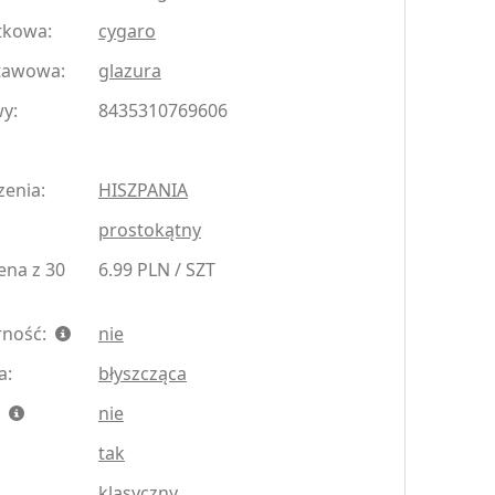
tkowa:
cygaro
tawowa:
glazura
y:
8435310769606
zenia:
HISZPANIA
prostokątny
ena z 30
6.99 PLN / SZT
rność:
nie
a:
błyszcząca
:
nie
tak
klasyczny