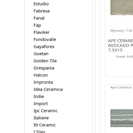
Estudio
Fabresa
Fanal
Fap
Wymiary: 7.50 
Flaviker
Fondovalle
APE CERAM
AVOCADO P
Gayafores
7.5X15
Goetan
towar dost
Golden Tile
Grespania
Halcon
Impronta
Ape Ceramica
Idea Ceramica
Indie
Import
Ipc Ceramic
Italiane
Itt Ceramic
I.Tiles