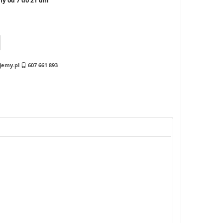
y od 7 do 21 dni
jemy.pl
607 661 893