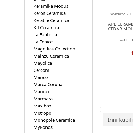
Keramika Modus
Keros Ceramika
Wymiary: 5.00 
Keratile Ceramica
APE CERAM
Ktl Ceramica
CEDAR MOL
La Fabbrica
towar dost
La Fenice
Magnifica Collection
Mainzu Ceramica
Mayolica
Cercom
Marazzi
Marca Corona
Mariner
Marmara
Maxibox
Metropol
Inni kupil
Monopole Ceramica
Mykonos