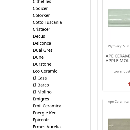
Cithetiles
Codicer
Colorker
Cotto Tuscania
Cristacer
Decus
Delconca
Wymiary: 5.00 
Dual Gres
APE CERAM
Dune
APPLE MOL
Durstone
Eco Ceramic
towar dost
El Casa
El Barco
El Molino
Emigres
Ape Ceramica
Emil Ceramica
Energie Ker
Epicentr
Ermes Aurelia