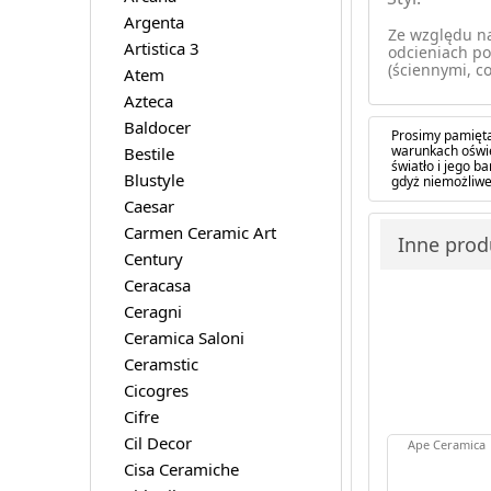
Argenta
Ze względu na
Artistica 3
odcieniach po
(ściennymi, co
Atem
Azteca
Baldocer
Prosimy pamięta
warunkach oświe
Bestile
światło i jego 
Blustyle
gdyż niemożliwe
Caesar
Carmen Ceramic Art
Inne prod
Century
Ceracasa
Ceragni
Ceramica Saloni
Ceramstic
Cicogres
Cifre
Cil Decor
Ape Ceramica
Cisa Ceramiche