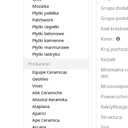
Mozaika
Grupa doda
Płytki jodełka
Grupa pods
Patchwork
Płytki cegiełki
Kod kreskow
Płytki betonowe
Kolor:
Płytki kamienne
Płytki marmurowe
Kraj pochod
Płytki lastryko
Kształt:
Producenci
Minimalna c
Equipe Ceramicas
dni:
Geotiles
Vives
Mrozoodpo
Abk Ceramiche
Powierzchni
Absolut Keramika
Alaplana
Rektyfikacja
Aparici
Struktura:
Ape Ceramica
Arcana
Styl: