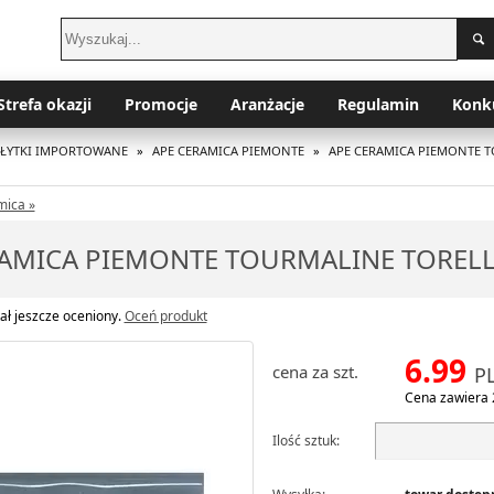
Strefa okazji
Promocje
Aranżacje
Regulamin
Konk
PŁYTKI IMPORTOWANE
»
APE CERAMICA PIEMONTE
»
APE CERAMICA PIEMONTE T
mica »
RAMICA PIEMONTE TOURMALINE TORELL
ał jeszcze oceniony.
Oceń produkt
6.99
cena za szt.
P
Cena zawiera 
Ilość sztuk: