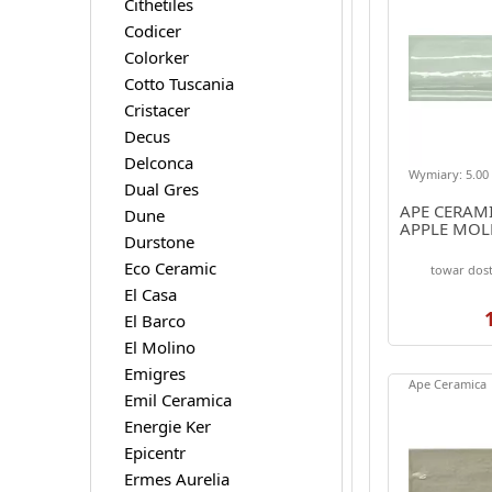
Cithetiles
Codicer
Colorker
Cotto Tuscania
Cristacer
Decus
Delconca
Wymiary: 5.00 
Dual Gres
APE CERAM
Dune
APPLE MOL
Durstone
Eco Ceramic
towar dost
El Casa
El Barco
El Molino
Emigres
Ape Ceramica
Emil Ceramica
Energie Ker
Epicentr
Ermes Aurelia