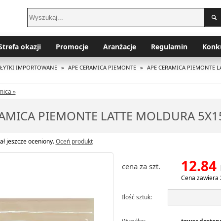
Strefa okazji
Promocje
Aranżacje
Regulamin
Konk
PŁYTKI IMPORTOWANE
»
APE CERAMICA PIEMONTE
»
APE CERAMICA PIEMONTE L
mica »
RAMICA PIEMONTE LATTE MOLDURA 5X1
ał jeszcze oceniony.
Oceń produkt
12.84
cena za szt.
Cena zawiera 
Ilość sztuk: