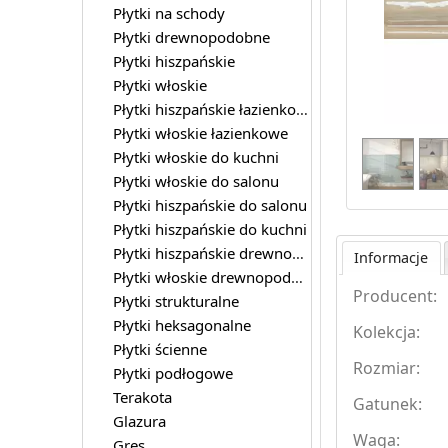
Płytki na schody
Płytki drewnopodobne
Płytki hiszpańskie
Płytki włoskie
Płytki hiszpańskie łazienkowe
Płytki włoskie łazienkowe
Płytki włoskie do kuchni
Płytki włoskie do salonu
Płytki hiszpańskie do salonu
Płytki hiszpańskie do kuchni
Płytki hiszpańskie drewnopodobne
Informacje
Płytki włoskie drewnopodobne
Producent:
Płytki strukturalne
Płytki heksagonalne
Kolekcja:
Płytki ścienne
Rozmiar:
Płytki podłogowe
Terakota
Gatunek:
Glazura
Waga:
Gres