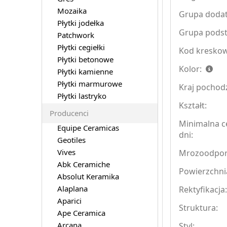
Mozaika
Grupa doda
Płytki jodełka
Grupa pods
Patchwork
Płytki cegiełki
Kod kreskow
Płytki betonowe
Kolor:
Płytki kamienne
Płytki marmurowe
Kraj pochod
Płytki lastryko
Kształt:
Producenci
Minimalna c
Equipe Ceramicas
dni:
Geotiles
Vives
Mrozoodpo
Abk Ceramiche
Powierzchni
Absolut Keramika
Alaplana
Rektyfikacja
Aparici
Struktura:
Ape Ceramica
Arcana
Styl: