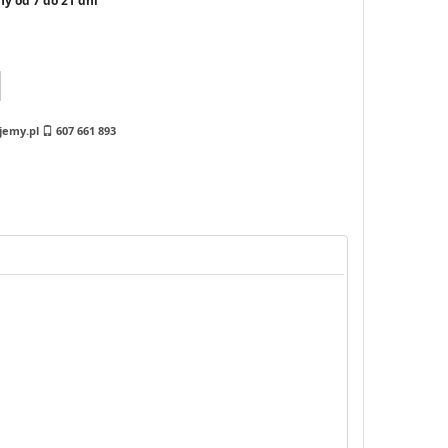
y od 7 do 21 dni
jemy.pl
607 661 893