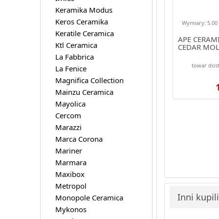
Keramika Modus
Keros Ceramika
Wymiary: 5.00 
Keratile Ceramica
APE CERAM
Ktl Ceramica
CEDAR MOL
La Fabbrica
towar dost
La Fenice
Magnifica Collection
Mainzu Ceramica
Mayolica
Cercom
Marazzi
Marca Corona
Mariner
Marmara
Maxibox
Metropol
Inni kupil
Monopole Ceramica
Mykonos