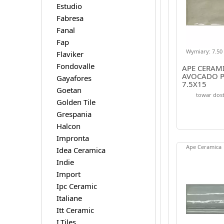
Estudio
Fabresa
Fanal
Fap
Wymiary: 7.50 
Flaviker
Fondovalle
APE CERAM
AVOCADO P
Gayafores
7.5X15
Goetan
towar dost
Golden Tile
Grespania
Halcon
Impronta
Ape Ceramica
Idea Ceramica
Indie
Import
Ipc Ceramic
Italiane
Itt Ceramic
I.Tiles