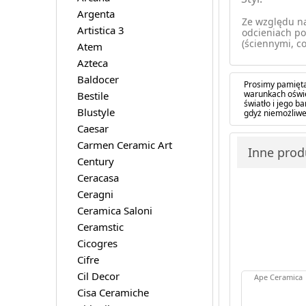
Argenta
Ze względu na
Artistica 3
odcieniach po
(ściennymi, co
Atem
Azteca
Baldocer
Prosimy pamięta
warunkach oświe
Bestile
światło i jego 
Blustyle
gdyż niemożliwe
Caesar
Carmen Ceramic Art
Inne prod
Century
Ceracasa
Ceragni
Ceramica Saloni
Ceramstic
Cicogres
Cifre
Cil Decor
Ape Ceramica
Cisa Ceramiche