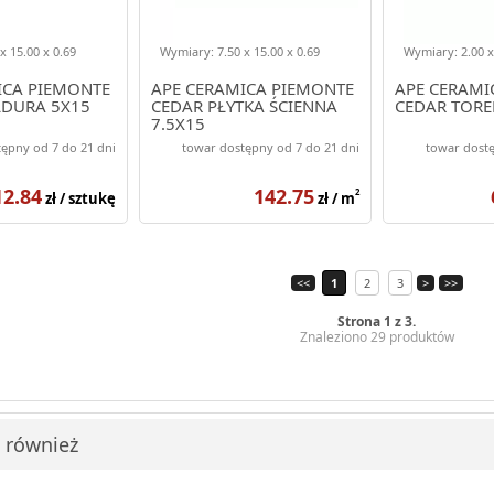
x 15.00 x 0.69
Wymiary: 7.50 x 15.00 x 0.69
Wymiary: 2.00 x
ICA PIEMONTE
APE CERAMICA PIEMONTE
APE CERAMI
DURA 5X15
CEDAR PŁYTKA ŚCIENNA
CEDAR TORE
7.5X15
ępny od 7 do 21 dni
towar dostępny od 7 do 21 dni
towar dostę
12.84
142.75
2
zł / sztukę
zł / m
<<
1
2
3
>
>>
Strona 1 z 3.
Znaleziono 29 produktów
i również