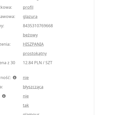
tkowa:
profil
tawowa:
glazura
y:
8435310769668
beżowy
zenia:
HISZPANIA
prostokątny
ena z 30
12.84 PLN / SZT
rność:
nie
a:
błyszcząca
:
nie
tak
glamour