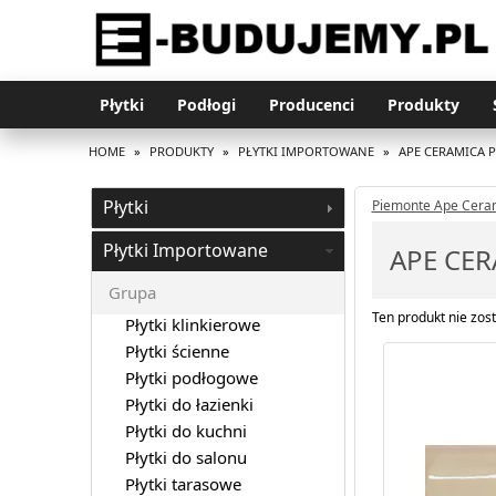
Płytki
Podłogi
Producenci
Produkty
HOME
»
PRODUKTY
»
PŁYTKI IMPORTOWANE
»
APE CERAMICA 
Płytki
Piemonte Ape Cera
Płytki Importowane
APE CE
Grupa
Ten produkt nie zost
Płytki klinkierowe
Płytki ścienne
Płytki podłogowe
Płytki do łazienki
Płytki do kuchni
Płytki do salonu
Płytki tarasowe