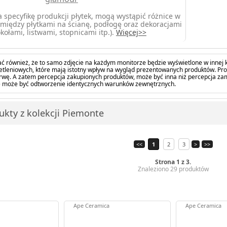
 specyfikę produkcji płytek, mogą wystąpić różnice w
między płytkami na ścianę, podłogę oraz dekoracjami
kołami, listwami, stopnicami itp.).
Więcej>>
ć również, że to samo zdjęcie na każdym monitorze będzie wyświetlone w innej k
tleniowych, które mają istotny wpływ na wygląd prezentowanych produktów. Pro
barwę. A zatem percepcja zakupionych produktów, może być inna niż percepcja z
 może być odtworzenie identycznych warunków zewnętrznych.
ukty z kolekcji Piemonte
<<
1
2
3
>
>>
Strona 1 z 3.
Znaleziono 29 produktów
Ape Ceramica
Ape Ceramica