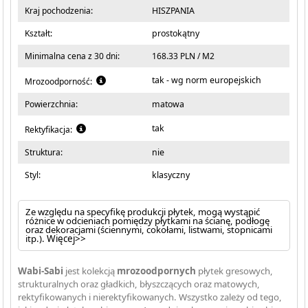
Kraj pochodzenia:
HISZPANIA
Kształt:
prostokątny
Minimalna cena z 30 dni:
168.33 PLN / M2
tak - wg norm europejskich
Mrozoodporność:
Powierzchnia:
matowa
tak
Rektyfikacja:
Struktura:
nie
Styl:
klasyczny
Ze względu na specyfikę produkcji płytek, mogą wystąpić
różnice w odcieniach pomiędzy płytkami na ścianę, podłogę
oraz dekoracjami (ściennymi, cokołami, listwami, stopnicami
itp.).
Więcej>>
Wabi-Sabi
jest kolekcją
mrozoodpornych
płytek gresowych,
strukturalnych oraz gładkich, błyszczących oraz matowych,
rektyfikowanych i nierektyfikowanych. Wszystko zależy od tego,