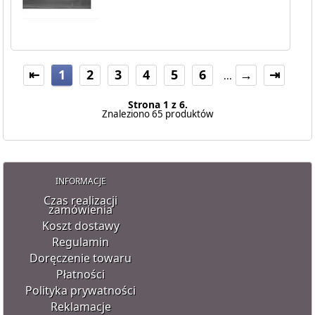
⇤
1
2
3
4
5
6
→
⇥
...
Strona 1 z 6.
Znaleziono 65 produktów
INFORMACJE
Czas realizacji
zamówienia
Koszt dostawy
Regulamin
Doręczenie towaru
Płatności
Polityka prywatności
Reklamacje