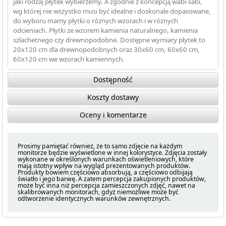
jaki rodzaj płytek wybierzemy. A zgodnie z koncepcją wabi-sabi,
wg której nie wszystko musi być idealne i doskonale dopasowane,
do wyboru mamy płytki o różnych wzorach i w różnych
odcieniach. Płytki ze wzorem kamienia naturalnego, kamienia
szlachetnego czy drewnopodobne. Dostępne wymiary płytek to
20x120 cm dla drewnopodobnych oraz 30x60 cm, 60x60 cm,
60x120 cm we wzorach kamiennych.
Dostępność
Koszty dostawy
Oceny i komentarze
Prosimy pamiętać również, że to samo zdjęcie na każdym
monitorze będzie wyświetlone w innej kolorystyce. Zdjęcia zostały
wykonane w określonych warunkach oświetleniowych, które
mają istotny wpływ na wygląd prezentowanych produktów.
Produkty bowiem częściowo absorbują, a częściowo odbijają
światło i jego barwę. A zatem percepcja zakupionych produktów,
może być inna niż percepcja zamieszczonych zdjęć, nawet na
skalibrowanych monitorach, gdyż niemożliwe może być
odtworzenie identycznych warunków zewnętrznych.