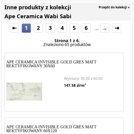
Inne produkty z kolekcji
Przejdź do kolekcji »
Ape Ceramica Wabi Sabi
⇤
1
2
3
4
5
6
→
⇥
...
Strona 1 z 6.
Znaleziono 65 produktów
APE CERAMICA INVISIBLE GOLD GRES MATT
REKTYFIKOWANY 30X60
Wymiary: 30.00 x 60.00
2
147.58
zł/m
APE CERAMICA INVISIBLE GOLD GRES MATT
REKTYFIKOWANY 60X120