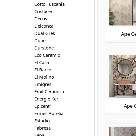
Cotto Tuscania
Ape Ceramica Klen
Cristacer
Ape Ceramica Koen
Decus
Ape Ceramica Loft
Delconca
Ape Ceramica Luna Blanca
Dual Gres
Ape Ce
Ape Ceramica Magallanes
Dune
Ape Ceramica Mandalay
Durstone
Ape Ceramica Medicea Marble
Eco Ceramic
Ape Ceramica Meteoris
Ape Ceramica Metro
El Casa
Ape Ceramica Moonstone
El Barco
Ape Ceramica Museo
El Molino
Ape Ceramica Night Lux
Emigres
Ape Ceramica Onice
Emil Ceramica
Ape Ceramica Oregon
Energie Ker
Ape Ceramica Orsay
Ape 
Epicentr
Ape Ceramica Piemonte
Ermes Aurelia
Ape Ceramica Pierre De Bali
Estudio
Ape Ceramica Raw
Fabresa
Ape Ceramica Silk
Fanal