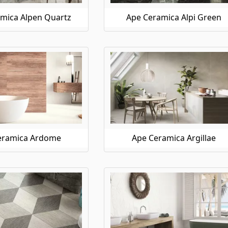
mica Alpen Quartz
Ape Ceramica Alpi Green
eramica Ardome
Ape Ceramica Argillae