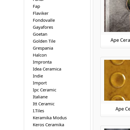
Ape Ceramica Silver Grey
Fap
Ape Ceramica Silver Pearl
Flaviker
Ape Ceramica Statuary
Fondovalle
Ape Ceramica Stay
Gayafores
Ape Ceramica Taj Mahal
Goetan
Ape Ceramica This Is
Ape Cera
Golden Tile
Ape Ceramica Tonality
Grespania
Ape Ceramica Travertino
Halcon
Ape Ceramica Trendy
Impronta
Ape Ceramica Triana
Idea Ceramica
Ape Ceramica Vita
Indie
Ape Ceramica Wabi Sabi
Import
Ape Ceramica Work
Ipc Ceramic
Italiane
Itt Ceramic
Ape C
I.Tiles
Keramika Modus
Keros Ceramika