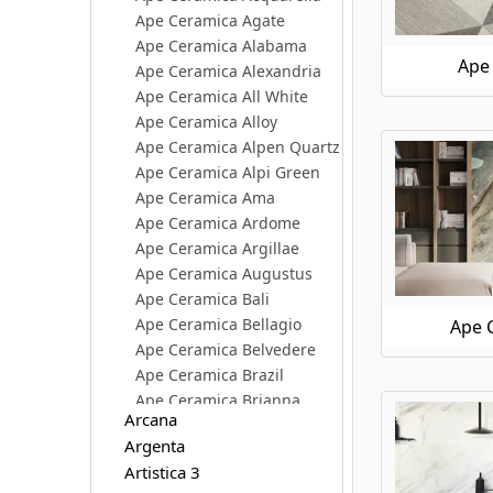
Ape Ceramica Agate
Ape Ceramica Alabama
Ape 
Ape Ceramica Alexandria
Ape Ceramica All White
Ape Ceramica Alloy
Ape Ceramica Alpen Quartz
Ape Ceramica Alpi Green
Ape Ceramica Ama
Ape Ceramica Ardome
Ape Ceramica Argillae
Ape Ceramica Augustus
Ape Ceramica Bali
Ape Ceramica Bellagio
Ape C
Ape Ceramica Belvedere
Ape Ceramica Brazil
Ape Ceramica Brianna
Arcana
Ape Ceramica Calacatta Borghini
Argenta
Ape Ceramica Calacatta Slow
Artistica 3
Ape Ceramica Caprice