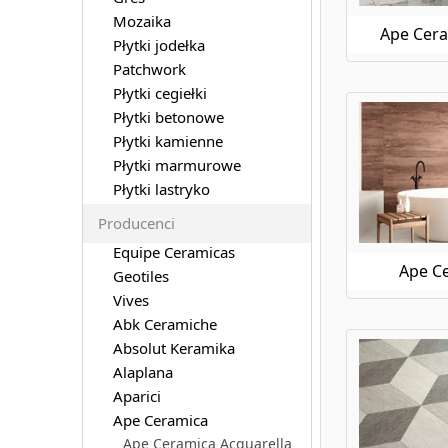
Mozaika
Ape Cera
Płytki jodełka
Patchwork
Płytki cegiełki
Płytki betonowe
Płytki kamienne
Płytki marmurowe
Płytki lastryko
Producenci
Equipe Ceramicas
Ape C
Geotiles
Vives
Abk Ceramiche
Absolut Keramika
Alaplana
Aparici
Ape Ceramica
Ape Ceramica Acquarella