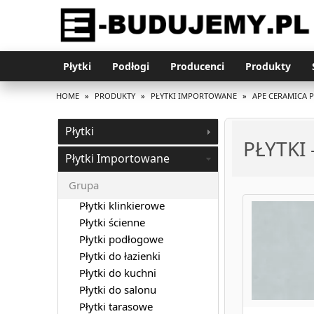
Płytki
Podłogi
Producenci
Produkty
HOME
»
PRODUKTY
»
PŁYTKI IMPORTOWANE
»
APE CERAMICA 
Płytki
PŁYTKI
Płytki Importowane
Grupa
Płytki klinkierowe
Płytki ścienne
Płytki podłogowe
Płytki do łazienki
Płytki do kuchni
Płytki do salonu
Płytki tarasowe