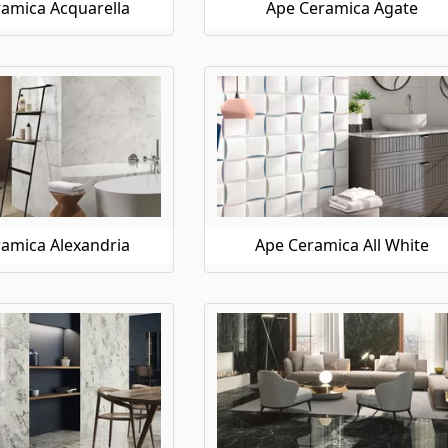
amica Acquarella
Ape Ceramica Agate
amica Alexandria
Ape Ceramica All White