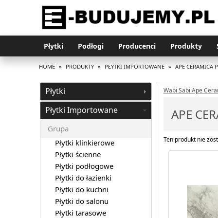
Płytki
Podłogi
Producenci
Produkty
HOME
»
PRODUKTY
»
PŁYTKI IMPORTOWANE
»
APE CERAMICA 
Płytki
Wabi Sabi Ape Cera
Płytki Importowane
APE CER
Grupa
Ten produkt nie zost
Płytki klinkierowe
Płytki ścienne
Płytki podłogowe
Płytki do łazienki
Płytki do kuchni
Płytki do salonu
Płytki tarasowe