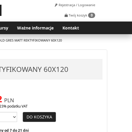
Rejestracja / Logowanie
0
Twój koszyk
ursy
Ważne informacje
Kontakt
OLD GRES MATT REKTYFIKOWANY 60X120
KTYFIKOWANY 60X120
2
PLN
23% podatku VAT
DO KOSZYKA
y od 7 do 21 dni