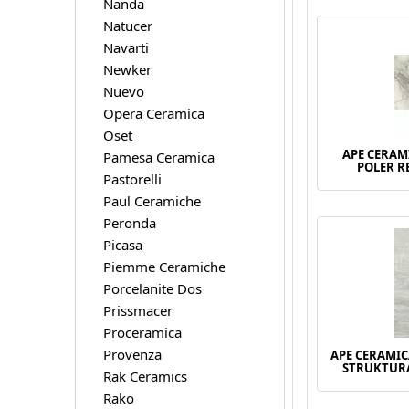
Nanda
Natucer
Navarti
Newker
Nuevo
Opera Ceramica
Oset
APE CERAM
Pamesa Ceramica
POLER R
Pastorelli
Paul Ceramiche
Peronda
Picasa
Piemme Ceramiche
Porcelanite Dos
Prissmacer
Proceramica
Provenza
APE CERAMIC
STRUKTURA
Rak Ceramics
Rako