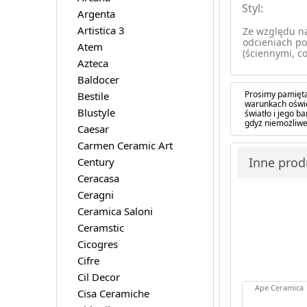
Styl:
Argenta
Artistica 3
Ze względu na
odcieniach po
Atem
(ściennymi, co
Azteca
Baldocer
Prosimy pamięta
Bestile
warunkach oświe
Blustyle
światło i jego 
gdyż niemożliwe
Caesar
Carmen Ceramic Art
Inne prod
Century
Ceracasa
Ceragni
Ceramica Saloni
Ceramstic
Cicogres
Cifre
Cil Decor
Ape Ceramica
Cisa Ceramiche