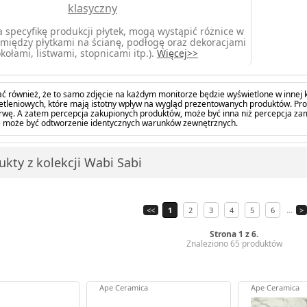
klasyczny
 specyfikę produkcji płytek, mogą wystąpić różnice w
między płytkami na ścianę, podłogę oraz dekoracjami
kołami, listwami, stopnicami itp.).
Więcej>>
ć również, że to samo zdjęcie na każdym monitorze będzie wyświetlone w innej k
tleniowych, które mają istotny wpływ na wygląd prezentowanych produktów. Pro
barwę. A zatem percepcja zakupionych produktów, może być inna niż percepcja z
 może być odtworzenie identycznych warunków zewnętrznych.
ukty z kolekcji Wabi Sabi
...
<<
1
2
3
4
5
6
>
Strona 1 z 6.
Znaleziono 65 produktów
Ape Ceramica
Ape Ceramica