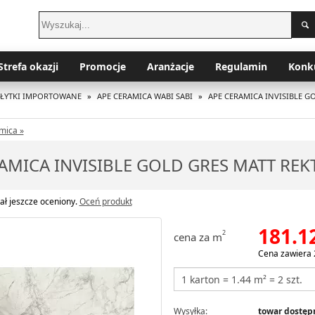
Strefa okazji
Promocje
Aranżacje
Regulamin
Konk
PŁYTKI IMPORTOWANE
»
APE CERAMICA WABI SABI
»
APE CERAMICA INVISIBLE G
mica »
AMICA INVISIBLE GOLD GRES MATT RE
ał jeszcze oceniony.
Oceń produkt
181.1
2
cena za m
Cena zawiera 
Wysyłka:
towar dostępn