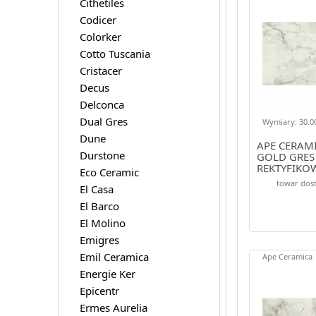
Cithetiles
Codicer
Colorker
Cotto Tuscania
Cristacer
Decus
Delconca
Dual Gres
Wymiary: 30.00
Dune
APE CERAMI
Durstone
GOLD GRES
REKTYFIKO
Eco Ceramic
towar dost
El Casa
El Barco
El Molino
Emigres
Emil Ceramica
Ape Ceramica
Energie Ker
Epicentr
Ermes Aurelia