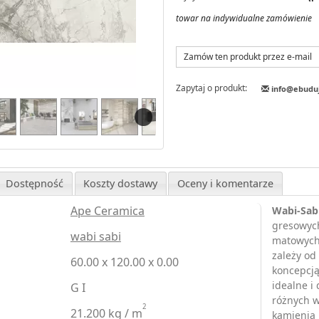
towar na indywidualne zamówienie
Zamów ten produkt przez e-mail
Zapytaj o produkt:
info@ebudu
Dostępność
Koszty dostawy
Oceny i komentarze
Ape Ceramica
Wabi-Sab
gresowych
wabi sabi
matowych,
zależy od
60.00 x 120.00 x 0.00
koncepcją
idealne i
G I
różnych w
2
21.200 kg / m
kamienia 