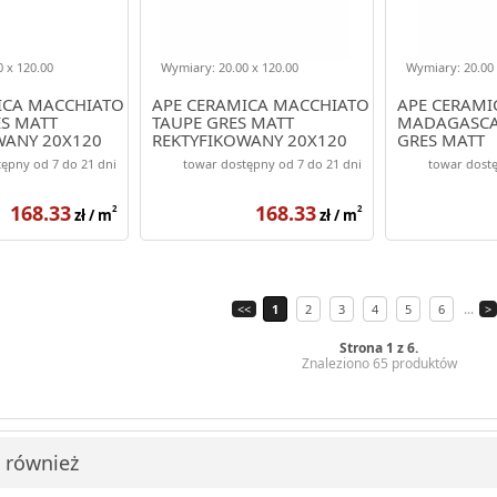
 x 120.00
Wymiary: 20.00 x 120.00
Wymiary: 20.00 
ICA MACCHIATO
APE CERAMICA MACCHIATO
APE CERAMI
ES MATT
TAUPE GRES MATT
MADAGASCA
WANY 20X120
REKTYFIKOWANY 20X120
GRES MATT
REKTYFIKOW
ępny od 7 do 21 dni
towar dostępny od 7 do 21 dni
towar dostę
168.33
168.33
2
2
zł / m
zł / m
...
<<
1
2
3
4
5
6
>
Strona 1 z 6.
Znaleziono 65 produktów
i również