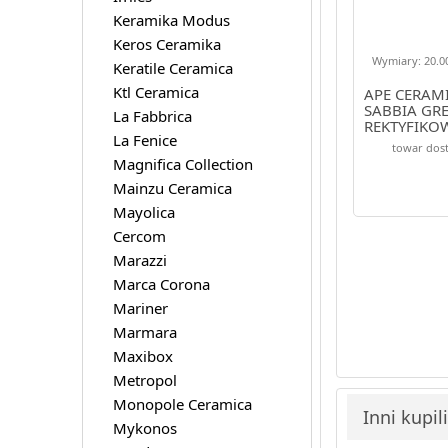
Keramika Modus
Keros Ceramika
Wymiary: 20.00
Keratile Ceramica
Ktl Ceramica
APE CERAM
SABBIA GR
La Fabbrica
REKTYFIKO
La Fenice
towar dost
Magnifica Collection
Mainzu Ceramica
Mayolica
Cercom
Marazzi
Marca Corona
Mariner
Marmara
Maxibox
Metropol
Monopole Ceramica
Inni kupil
Mykonos