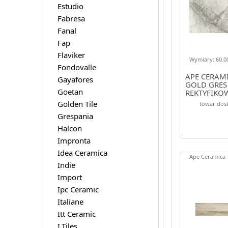
Estudio
Fabresa
Fanal
Fap
Flaviker
Wymiary: 60.00
Fondovalle
APE CERAMI
Gayafores
GOLD GRES
Goetan
REKTYFIKO
Golden Tile
towar dost
Grespania
Halcon
Impronta
Idea Ceramica
Ape Ceramica
Indie
Import
Ipc Ceramic
Italiane
Itt Ceramic
I.Tiles