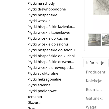
Płytki na schody
Płytki drewnopodobne
Płytki hiszpańskie
Płytki włoskie
Płytki hiszpańskie łazienkowe
Płytki włoskie łazienkowe
Płytki włoskie do kuchni
Płytki włoskie do salonu
Płytki hiszpańskie do salonu
Płytki hiszpańskie do kuchni
Płytki hiszpańskie drewnopodobne
Informacje
Płytki włoskie drewnopodobne
Producent:
Płytki strukturalne
Płytki heksagonalne
Kolekcja:
Płytki ścienne
Rozmiar:
Płytki podłogowe
Terakota
Gatunek:
Glazura
Waga:
Gres