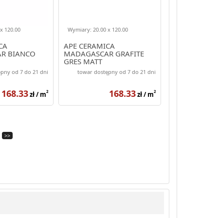
x 120.00
Wymiary: 20.00 x 120.00
CA
APE CERAMICA
R BIANCO
MADAGASCAR GRAFITE
GRES MATT
ANY 20X120
REKTYFIKOWANY 20X120
pny od 7 do 21 dni
towar dostępny od 7 do 21 dni
168.33
168.33
2
2
zł / m
zł / m
>>