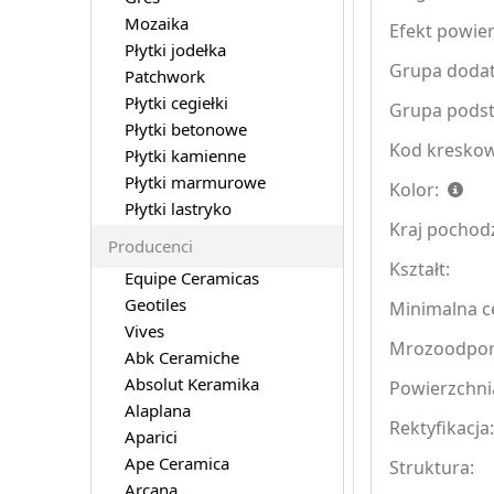
Mozaika
Efekt powier
Płytki jodełka
Grupa doda
Patchwork
Płytki cegiełki
Grupa pods
Płytki betonowe
Kod kreskow
Płytki kamienne
Płytki marmurowe
Kolor:
Płytki lastryko
Kraj pochod
Producenci
Kształt:
Equipe Ceramicas
Geotiles
Minimalna ce
Vives
Mrozoodpo
Abk Ceramiche
Absolut Keramika
Powierzchni
Alaplana
Rektyfikacja
Aparici
Ape Ceramica
Struktura:
Arcana