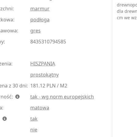
drewnopo
zchni:
marmur
dla drew
cm we wz
tkowa:
podłoga
tawowa:
gres
y:
8435310794585
zenia:
HISZPANIA
prostokątny
na z 30 dni:
181.12 PLN / M2
rność:
tak - wg norm europejskich
a:
matowa
:
tak
nie