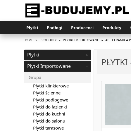
Płytki
Podłogi
Producenci
Produkty
HOME
»
PRODUKTY
»
PŁYTKI IMPORTOWANE
»
APE CERAMICA 
Płytki
PŁYTKI
Płytki Importowane
Grupa
Płytki klinkierowe
Płytki ścienne
Płytki podłogowe
Płytki do łazienki
Płytki do kuchni
Płytki do salonu
Płytki tarasowe