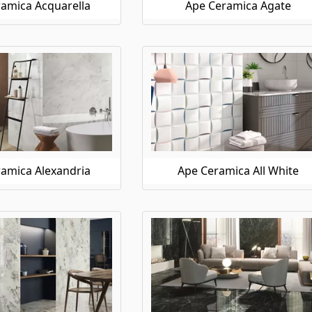
amica Acquarella
Ape Ceramica Agate
amica Alexandria
Ape Ceramica All White