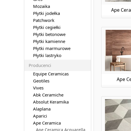
Mozaika
Ape Cera
Płytki jodełka
Patchwork
Płytki cegiełki
Płytki betonowe
Płytki kamienne
Płytki marmurowe
Płytki lastryko
Producenci
Equipe Ceramicas
Ape C
Geotiles
Vives
Abk Ceramiche
Absolut Keramika
Alaplana
Aparici
Ape Ceramica
Ape Ceramica Acquarella