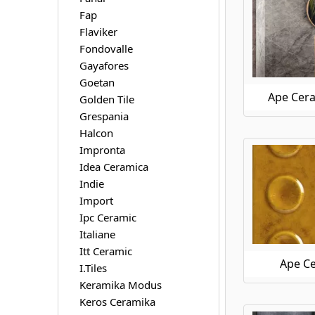
Ape Ceramica Silver Grey
Fap
Ape Ceramica Silver Pearl
Flaviker
Ape Ceramica Statuary
Fondovalle
Ape Ceramica Stay
Gayafores
Ape Ceramica Taj Mahal
Goetan
Ape Ceramica This Is
Ape Cera
Golden Tile
Ape Ceramica Tonality
Grespania
Ape Ceramica Travertino
Halcon
Ape Ceramica Trendy
Impronta
Ape Ceramica Triana
Idea Ceramica
Ape Ceramica Vita
Indie
Ape Ceramica Wabi Sabi
Import
Ape Ceramica Work
Ipc Ceramic
Italiane
Itt Ceramic
Ape C
I.Tiles
Keramika Modus
Keros Ceramika