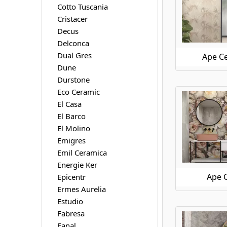
Cotto Tuscania
Ape Ceramica Klen
Cristacer
Ape Ceramica Koen
Decus
Ape Ceramica Loft
Delconca
Ape Ceramica Luna Blanca
Dual Gres
Ape Ce
Ape Ceramica Magallanes
Dune
Ape Ceramica Mandalay
Durstone
Ape Ceramica Medicea Marble
Eco Ceramic
Ape Ceramica Meteoris
Ape Ceramica Metro
El Casa
Ape Ceramica Moonstone
El Barco
Ape Ceramica Museo
El Molino
Ape Ceramica Night Lux
Emigres
Ape Ceramica Onice
Emil Ceramica
Ape Ceramica Oregon
Energie Ker
Ape Ceramica Orsay
Ape 
Epicentr
Ape Ceramica Piemonte
Ermes Aurelia
Ape Ceramica Pierre De Bali
Estudio
Ape Ceramica Raw
Fabresa
Ape Ceramica Silk
Fanal