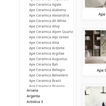
Ape Ceramica Agate
Ape Ceramica Alabama
Ape 
Ape Ceramica Alexandria
Ape Ceramica All White
Ape Ceramica Alloy
Ape Ceramica Alpen Quartz
Ape Ceramica Alpi Green
Ape Ceramica Ama
Ape Ceramica Ardome
Ape Ceramica Argillae
Ape Ceramica Augustus
Ape Ceramica Bali
Ape Ceramica Bellagio
Ape C
Ape Ceramica Belvedere
Ape Ceramica Brazil
Ape Ceramica Brianna
Arcana
Ape Ceramica Calacatta Borghini
Argenta
Ape Ceramica Calacatta Slow
Artistica 3
Ape Ceramica Caprice