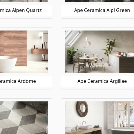
mica Alpen Quartz
Ape Ceramica Alpi Green
eramica Ardome
Ape Ceramica Argillae